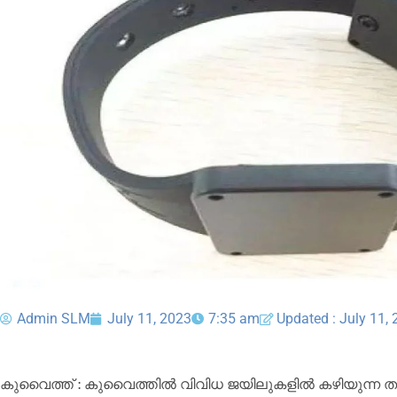
Admin SLM
July 11, 2023
7:35 am
Updated : July 11,
കു​വൈ​ത്ത് : കുവൈത്തിൽ വി​വി​ധ ജ​യി​ലു​ക​ളി​ല്‍ ക​ഴി​യു​ന്ന തടവുകാർ