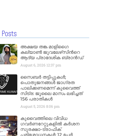
 Posts
അക്ഷയ തങ്ക മാളിഗൈ
കല്യാണ്‍ ജുവലേഴ്‌സിന്‍റെ
ആദ്യ പ്രാദേശിക ബ്രാന്‍ഡ്
August 6, 2026
12:37 pm
സൈബർ തട്ടിപ്പുകൾ;
പൊതുജനങ്ങൾ ജാഗ്രത
പാലിക്കണമെന്ന് കുവൈത്ത്
സിട്ര: ജൂലൈ മാസം ലഭിച്ചത്
156 പരാതികൾ
August 5, 2026
8:06 pm
കുവൈത്തിലെ വിവിധ
ഗവർണറേറ്റുകളിൽ കർശന
സുരക്ഷാ-ട്രാഫിക്
പരിശോധനകൾ; 12 പേർ