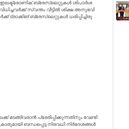
ഇ​ല​ക്ട്രോ​ണി​ക് ബ്രേ​സ്‌​ലെ​റ്റു​ക​ൾ ശി​പാ​ര്‍ശ
ധി​ച്ച​വ​ര്‍ക്ക് സ്വ​ന്തം വീ​ട്ടി​ല്‍ ശി​ക്ഷ അ​നു​ഭ​വി​
 ട്രാ​ക്കി​ങ് ബ്രേ​സ്‌​ലെ​റ്റു​ക​ള്‍ ധ​രി​പ്പി​ച്ചി​രു​
മ​ട​ങ്ങി​വ​രാ​ന്‍ പ്രേ​രി​പ്പി​ക്കു​ന്ന​തി​നും വേ​ണ്ടി​
​കാ​രു​മാ​യി ബ​ന്ധ​പ്പെ​ട്ട നി​ര​വ​ധി നി​ർ​ദേ​ശ​ങ്ങ​ള്‍