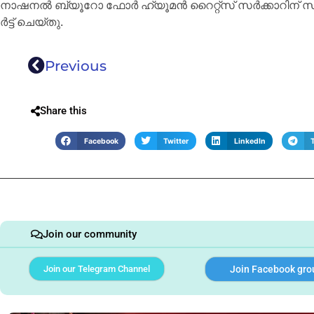
നാ​ഷ​ന​ൽ ബ്യൂ​റോ ഫോ​ർ ഹ്യൂ​മ​ൻ റൈ​റ്റ്‌​സ് സ​ര്‍ക്കാ​റി​ന് സ​മ​ര്‍
ര്‍ട്ട് ചെ​യ്തു.
Previous
Share this
Facebook
Twitter
LinkedIn
Join our community
Join our Telegram Channel
Join Facebook gro