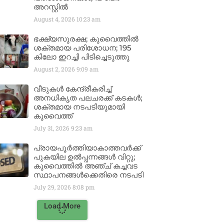
അറസ്റ്റിൽ
August 4, 2026
10:23 am
ഭക്ഷ്യസുരക്ഷ; കുവൈത്തിൽ
ശക്തമായ പരിശോധന; 195
കിലോ ഇറച്ചി പിടിച്ചെടുത്തു
August 2, 2026
9:09 am
വീടുകൾ കേന്ദ്രീകരിച്ച്
അനധികൃത പലചരക്ക് കടകൾ;
ശക്തമായ നടപടിയുമായി
കുവൈത്ത്
July 31, 2026
9:23 am
പ്രായപൂർത്തിയാകാത്തവർക്ക്
പുകയില ഉൽപ്പന്നങ്ങൾ വിറ്റു;
കുവൈത്തിൽ അഞ്ച് കച്ചവട
സ്ഥാപനങ്ങൾക്കെതിരെ നടപടി
July 29, 2026
8:08 pm
Load More