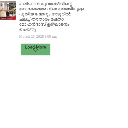
കല്യാൺ ജൂവലേഴ്‌സിന്റെ
ലോകോത്തര നിലവാരത്തിലുള്ള
പുതിയ ഷോറൂം അടൂരിൽ;
ചലച്ചിത്രതാരം മംമ്താ
മോഹൻദാസ് ഉദ്ഘാടനം
ചെയ്‌തു
March 23, 2025
8:09 am
Load More