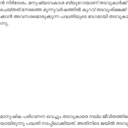
ന്‍ നി​ർ​ദേ​ശം. മ​നു​ഷ്യാ​വ​കാ​ശ ബ്യൂ​റോ​യാ​ണ് ത​ട​വു​കാ​ര്‍ക്ക് 
ചെ​യ്ത​ത്.നേ​ര​ത്തെ മൂ​ന്നു​വ​ര്‍ഷ​ത്തി​ല്‍ കു​റ​വ് ത​ട​വു​ശി​ക്ഷ​ക്ക് വി​
ക്കാ​ന്‍ അ​വ​സ​ര​മൊ​രു​ക്കു​ന്ന പ​ദ്ധ​തി​യു​ടെ ഭാ​ഗ​മാ​യി ത​ട​വു​കാ​ര്‍ക്ക്
ന്നു.
മാ​നു​ഷി​ക പ​രി​ഗ​ണ​ന വെ​ച്ചും ത​ട​വു​കാ​രെ ന​ല്ല ജീ​വി​ത​ത്തി​ലേ​ക്ക് 
യാ​യി​രു​ന്നു പ​ദ്ധ​തി ന​ട​പ്പി​ലാ​ക്കി​യ​ത്. അ​തി​നി​ടെ ജ​യി​ല്‍ ത​ട​വു