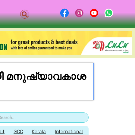
 മ​നു​ഷ്യാ​വ​കാ​ശ
it
GCC
Kerala
International