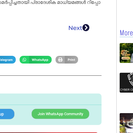
പ്പി​ച്ച​താ​യി പ്രാ​ദേ​ശി​ക മാ​ധ്യ​മ​ങ്ങൾ റി​പ്പോ​
Next
More
Telegram
WhatsApp
Print
up
Join WhatsApp Community