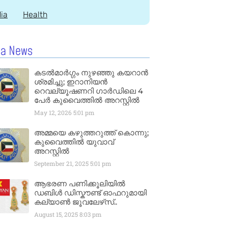
dia
Health
la News
കടൽമാർഗ്ഗം നുഴഞ്ഞു കയറാൻ
ശ്രമിച്ചു; ഇറാനിയൻ
റെവല്യൂഷണറി ഗാർഡിലെ 4
പേർ കുവൈത്തിൽ അറസ്റ്റിൽ
May 12, 2026
5:01 pm
അമ്മയെ കഴുത്തറുത്ത് കൊന്നു;
കുവൈത്തിൽ യുവാവ്
അറസ്റ്റിൽ
September 21, 2025
5:01 pm
ആഭരണ പണിക്കൂലിയിൽ
ഡബിൾ ഡിസ്കൗണ്ട് ഓഫറുമായി
കല്യാൺ ജൂവലേഴ്‌സ്..
August 15, 2025
8:03 pm