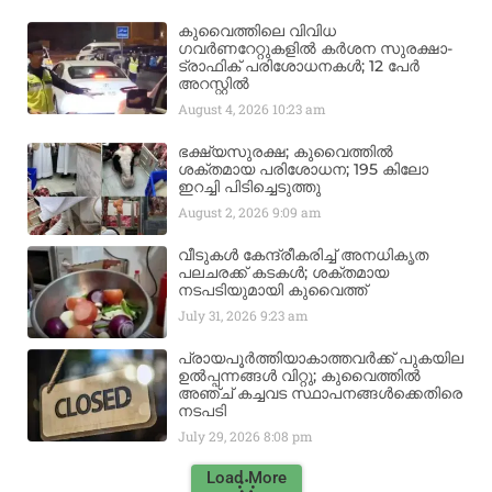
കുവൈത്തിലെ വിവിധ
ഗവർണറേറ്റുകളിൽ കർശന സുരക്ഷാ-
ട്രാഫിക് പരിശോധനകൾ; 12 പേർ
അറസ്റ്റിൽ
August 4, 2026
10:23 am
ഭക്ഷ്യസുരക്ഷ; കുവൈത്തിൽ
ശക്തമായ പരിശോധന; 195 കിലോ
ഇറച്ചി പിടിച്ചെടുത്തു
August 2, 2026
9:09 am
വീടുകൾ കേന്ദ്രീകരിച്ച് അനധികൃത
പലചരക്ക് കടകൾ; ശക്തമായ
നടപടിയുമായി കുവൈത്ത്
July 31, 2026
9:23 am
പ്രായപൂർത്തിയാകാത്തവർക്ക് പുകയില
ഉൽപ്പന്നങ്ങൾ വിറ്റു; കുവൈത്തിൽ
അഞ്ച് കച്ചവട സ്ഥാപനങ്ങൾക്കെതിരെ
നടപടി
July 29, 2026
8:08 pm
Load More