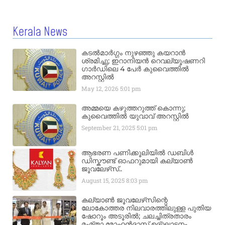
Kerala News
കടൽമാർഗ്ഗം നുഴഞ്ഞു കയറാൻ
ശ്രമിച്ചു; ഇറാനിയൻ റെവല്യൂഷണറി
ഗാർഡിലെ 4 പേർ കുവൈത്തിൽ
അറസ്റ്റിൽ
May 12, 2026
5:01 pm
അമ്മയെ കഴുത്തറുത്ത് കൊന്നു;
കുവൈത്തിൽ യുവാവ് അറസ്റ്റിൽ
September 21, 2025
5:01 pm
ആഭരണ പണിക്കൂലിയിൽ ഡബിൾ
ഡിസ്കൗണ്ട് ഓഫറുമായി കല്യാൺ
ജൂവലേഴ്‌സ്..
August 15, 2025
8:03 pm
കല്യാൺ ജൂവലേഴ്‌സിന്റെ
ലോകോത്തര നിലവാരത്തിലുള്ള പുതിയ
ഷോറൂം അടൂരിൽ; ചലച്ചിത്രതാരം
മംമ്താ മോഹൻദാസ് ഉദ്ഘാടനം