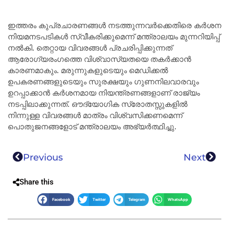
ഇത്തരം കുപ്രചാരണങ്ങൾ നടത്തുന്നവർക്കെതിരെ കർശന
നിയമനടപടികൾ സ്വീകരിക്കുമെന്ന് മന്ത്രാലയം മുന്നറിയിപ്പ്
നൽകി. തെറ്റായ വിവരങ്ങൾ പ്രചരിപ്പിക്കുന്നത്
ആരോഗ്യരംഗത്തെ വിശ്വാസ്യതയെ തകർക്കാൻ
കാരണമാകും. മരുന്നുകളുടെയും മെഡിക്കൽ
ഉപകരണങ്ങളുടെയും സുരക്ഷയും ഗുണനിലവാരവും
ഉറപ്പാക്കാൻ കർശനമായ നിയന്ത്രണങ്ങളാണ് രാജ്യം
നടപ്പിലാക്കുന്നത്. ഔദ്യോഗിക സ്രോതസ്സുകളിൽ
നിന്നുള്ള വിവരങ്ങൾ മാത്രം വിശ്വസിക്കണമെന്ന്
പൊതുജനങ്ങളോട് മന്ത്രാലയം അഭ്യർത്ഥിച്ചു.
Previous
Next
Share this
Facebook
Twitter
Telegram
WhatsApp