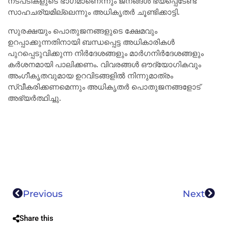
നടപടികളുടെ ഭാഗമാണെന്നും ജനങ്ങൾ ഭയപ്പെടേണ്ട
സാഹചര്യമില്ലെന്നും അധികൃതർ ചൂണ്ടിക്കാട്ടി.
സുരക്ഷയും പൊതുജനങ്ങളുടെ ക്ഷേമവും
ഉറപ്പാക്കുന്നതിനായി ബന്ധപ്പെട്ട അധികാരികൾ
പുറപ്പെടുവിക്കുന്ന നിർദേശങ്ങളും മാർഗനിർദേശങ്ങളും
കർശനമായി പാലിക്കണം. വിവരങ്ങൾ ഔദ്യോഗികവും
അംഗീകൃതവുമായ ഉറവിടങ്ങളിൽ നിന്നുമാത്രം
സ്വീകരിക്കണമെന്നും അധികൃതർ പൊതുജനങ്ങളോട്
അഭ്യർത്ഥിച്ചു.
Previous
Next
Share this