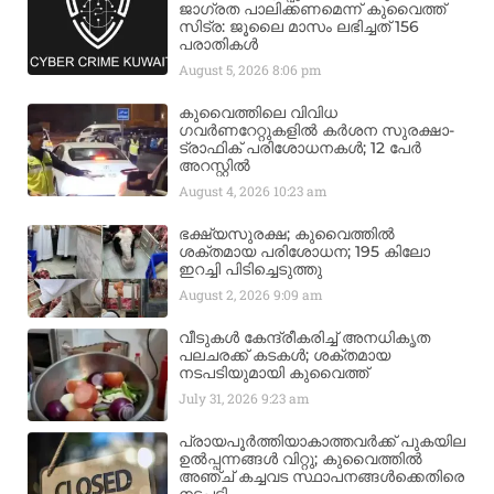
ജാഗ്രത പാലിക്കണമെന്ന് കുവൈത്ത്
സിട്ര: ജൂലൈ മാസം ലഭിച്ചത് 156
പരാതികൾ
August 5, 2026
8:06 pm
കുവൈത്തിലെ വിവിധ
ഗവർണറേറ്റുകളിൽ കർശന സുരക്ഷാ-
ട്രാഫിക് പരിശോധനകൾ; 12 പേർ
അറസ്റ്റിൽ
August 4, 2026
10:23 am
ഭക്ഷ്യസുരക്ഷ; കുവൈത്തിൽ
ശക്തമായ പരിശോധന; 195 കിലോ
ഇറച്ചി പിടിച്ചെടുത്തു
August 2, 2026
9:09 am
വീടുകൾ കേന്ദ്രീകരിച്ച് അനധികൃത
പലചരക്ക് കടകൾ; ശക്തമായ
നടപടിയുമായി കുവൈത്ത്
July 31, 2026
9:23 am
പ്രായപൂർത്തിയാകാത്തവർക്ക് പുകയില
ഉൽപ്പന്നങ്ങൾ വിറ്റു; കുവൈത്തിൽ
അഞ്ച് കച്ചവട സ്ഥാപനങ്ങൾക്കെതിരെ
നടപടി