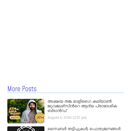
More Posts
അക്ഷയ തങ്ക മാളിഗൈ കല്യാണ്‍
ജുവലേഴ്‌സിന്‍റെ ആദ്യ പ്രാദേശിക
ബ്രാന്‍ഡ്
August 6, 2026
12:37 pm
സൈബർ തട്ടിപ്പുകൾ; പൊതുജനങ്ങൾ