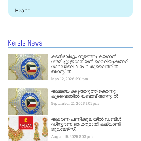
Health
Kerala News
കടൽമാർഗ്ഗം നുഴഞ്ഞു കയറാൻ
ശ്രമിച്ചു; ഇറാനിയൻ റെവല്യൂഷണറി
ഗാർഡിലെ 4 പേർ കുവൈത്തിൽ
അറസ്റ്റിൽ
May 12, 2026
5:01 pm
അമ്മയെ കഴുത്തറുത്ത് കൊന്നു;
കുവൈത്തിൽ യുവാവ് അറസ്റ്റിൽ
September 21, 2025
5:01 pm
ആഭരണ പണിക്കൂലിയിൽ ഡബിൾ
ഡിസ്കൗണ്ട് ഓഫറുമായി കല്യാൺ
ജൂവലേഴ്‌സ്..
August 15, 2025
8:03 pm