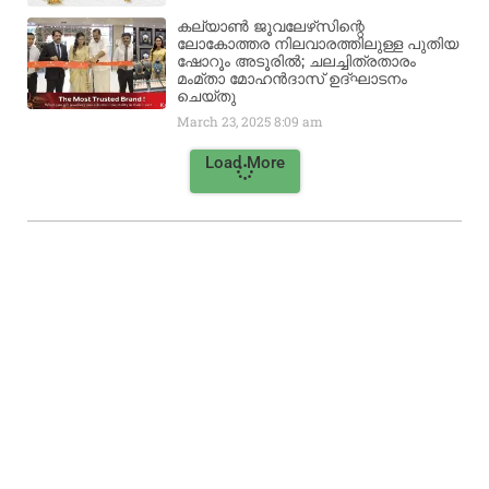
കല്യാൺ ജൂവലേഴ്‌സിന്റെ
ലോകോത്തര നിലവാരത്തിലുള്ള പുതിയ
ഷോറൂം അടൂരിൽ; ചലച്ചിത്രതാരം
മംമ്താ മോഹൻദാസ് ഉദ്ഘാടനം
ചെയ്‌തു
March 23, 2025
8:09 am
Load More