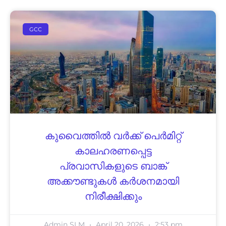
GCC
കുവൈത്തിൽ വർക്ക്‌ പെർമിറ്റ്‌
കാലഹരണപ്പെട്ട
പ്രവാസികളുടെ ബാങ്ക്
അക്കൗണ്ടുകൾ കർശനമായി
നിരീക്ഷിക്കും
Admin SLM
April 20, 2026
2:53 pm