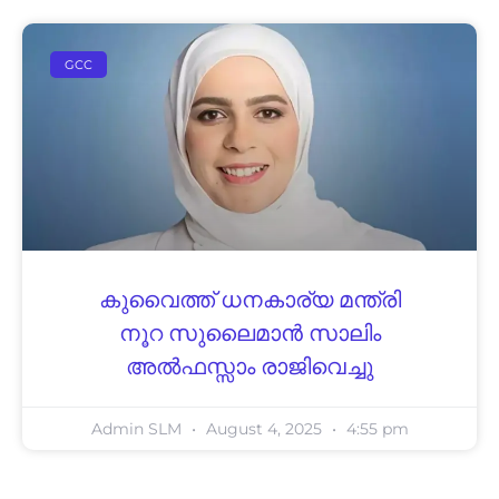
GCC
കുവൈത്ത് ധനകാര്യ മന്ത്രി
നൂറ സുലൈമാൻ സാലിം
അൽഫസ്സാം രാജിവെച്ചു
Admin SLM
August 4, 2025
4:55 pm