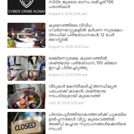
സിട്ര: ജൂലൈ മാസം ലഭിച്ചത് 156
പരാതികൾ
August 5, 2026
8:06 pm
കുവൈത്തിലെ വിവിധ
ഗവർണറേറ്റുകളിൽ കർശന സുരക്ഷാ-
ട്രാഫിക് പരിശോധനകൾ; 12 പേർ
അറസ്റ്റിൽ
August 4, 2026
10:23 am
ഭക്ഷ്യസുരക്ഷ; കുവൈത്തിൽ
ശക്തമായ പരിശോധന; 195 കിലോ
ഇറച്ചി പിടിച്ചെടുത്തു
August 2, 2026
9:09 am
വീടുകൾ കേന്ദ്രീകരിച്ച് അനധികൃത
പലചരക്ക് കടകൾ; ശക്തമായ
നടപടിയുമായി കുവൈത്ത്
July 31, 2026
9:23 am
പ്രായപൂർത്തിയാകാത്തവർക്ക് പുകയില
ഉൽപ്പന്നങ്ങൾ വിറ്റു; കുവൈത്തിൽ
അഞ്ച് കച്ചവട സ്ഥാപനങ്ങൾക്കെതിരെ
നടപടി