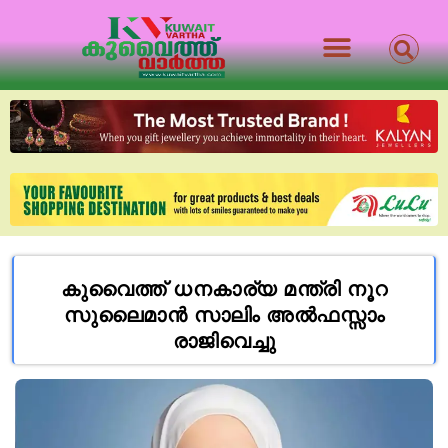
കുവൈത്ത് ധനകാര്യ മന്ത്രി നൂറ
സുലൈമാൻ സാലിം അൽഫസ്സാം
രാജിവെച്ചു