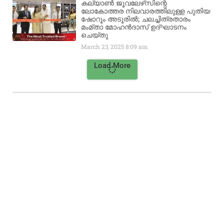
കല്യാൺ ജൂവലേഴ്‌സിന്റെ
ലോകോത്തര നിലവാരത്തിലുള്ള പുതിയ
ഷോറൂം അടൂരിൽ; ചലച്ചിത്രതാരം
മംമ്താ മോഹൻദാസ് ഉദ്ഘാടനം
ചെയ്‌തു
March 23, 2025
8:09 am
Load More