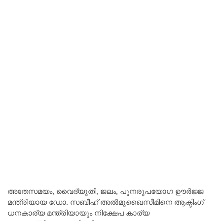
അതേസമയം, വൈദ്യുതി, ജലം, പുനരുപയോഗ ഊർജ്ജ
മന്ത്രിയായ ഡോ. സബീഹ് അൽമുഖൈസീമിനെ ആക്ടിംഗ്
ധനകാര്യ മന്ത്രിയായും നിക്ഷേപ കാര്യ