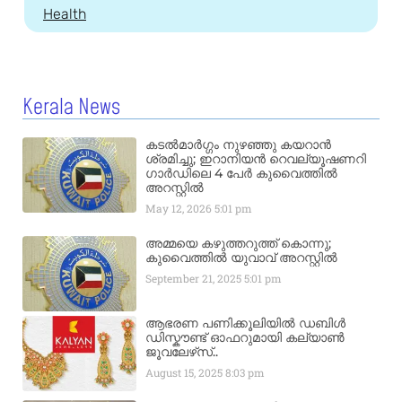
Health
Kerala News
കടൽമാർഗ്ഗം നുഴഞ്ഞു കയറാൻ
ശ്രമിച്ചു; ഇറാനിയൻ റെവല്യൂഷണറി
ഗാർഡിലെ 4 പേർ കുവൈത്തിൽ
അറസ്റ്റിൽ
May 12, 2026
5:01 pm
അമ്മയെ കഴുത്തറുത്ത് കൊന്നു;
കുവൈത്തിൽ യുവാവ് അറസ്റ്റിൽ
September 21, 2025
5:01 pm
ആഭരണ പണിക്കൂലിയിൽ ഡബിൾ
ഡിസ്കൗണ്ട് ഓഫറുമായി കല്യാൺ
ജൂവലേഴ്‌സ്..
August 15, 2025
8:03 pm