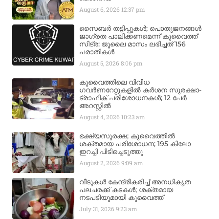
August 6, 2026
12:37 pm
സൈബർ തട്ടിപ്പുകൾ; പൊതുജനങ്ങൾ
ജാഗ്രത പാലിക്കണമെന്ന് കുവൈത്ത്
സിട്ര: ജൂലൈ മാസം ലഭിച്ചത് 156
പരാതികൾ
August 5, 2026
8:06 pm
കുവൈത്തിലെ വിവിധ
ഗവർണറേറ്റുകളിൽ കർശന സുരക്ഷാ-
ട്രാഫിക് പരിശോധനകൾ; 12 പേർ
അറസ്റ്റിൽ
August 4, 2026
10:23 am
ഭക്ഷ്യസുരക്ഷ; കുവൈത്തിൽ
ശക്തമായ പരിശോധന; 195 കിലോ
ഇറച്ചി പിടിച്ചെടുത്തു
August 2, 2026
9:09 am
വീടുകൾ കേന്ദ്രീകരിച്ച് അനധികൃത
പലചരക്ക് കടകൾ; ശക്തമായ
നടപടിയുമായി കുവൈത്ത്
July 31, 2026
9:23 am