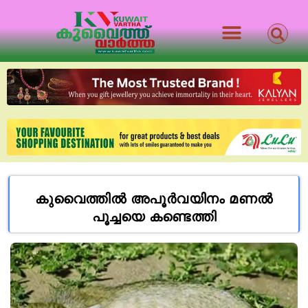
കുവൈത്തിൽ അപൂർവയിനം മണൽ
പൂച്ചയെ കണ്ടെത്തി