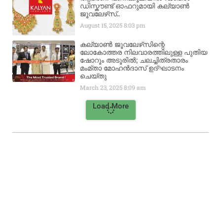
ഡിസ്കൗണ്ട് ഓഫറുമായി കല്യാൺ
ജൂവലേഴ്‌സ്..
August 15, 2025
8:03 pm
കല്യാൺ ജൂവലേഴ്‌സിന്റെ
ലോകോത്തര നിലവാരത്തിലുള്ള പുതിയ
ഷോറൂം അടൂരിൽ; ചലച്ചിത്രതാരം
മംമ്താ മോഹൻദാസ് ഉദ്ഘാടനം
ചെയ്‌തു
March 23, 2025
8:09 am
Load More