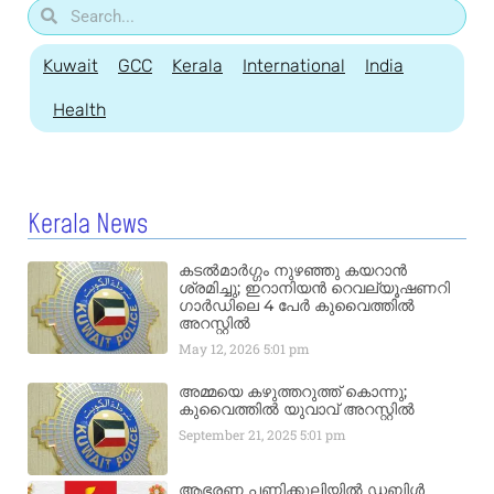
Kuwait
GCC
Kerala
International
India
Health
Kerala News
കടൽമാർഗ്ഗം നുഴഞ്ഞു കയറാൻ
ശ്രമിച്ചു; ഇറാനിയൻ റെവല്യൂഷണറി
ഗാർഡിലെ 4 പേർ കുവൈത്തിൽ
അറസ്റ്റിൽ
May 12, 2026
5:01 pm
അമ്മയെ കഴുത്തറുത്ത് കൊന്നു;
കുവൈത്തിൽ യുവാവ് അറസ്റ്റിൽ
September 21, 2025
5:01 pm
ആഭരണ പണിക്കൂലിയിൽ ഡബിൾ