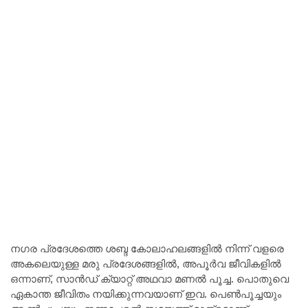
നഗര പ്രദേശത്തെ ശബ്ദ കോലാഹലങ്ങളിൽ നിന്ന് വളരെ
അകലെയുള്ള മരു പ്രദേശങ്ങളിൽ, അപൂർവ ജീവികളിൽ
ഒന്നാണ്, സാൻഡ് ക്യാറ്റ് അഥവാ മണൽ പൂച്ച. പൊതുവെ
ഏകാന്ത ജീവിതം നയിക്കുന്നവയാണ് ഇവ. പെൺപൂച്ചയും