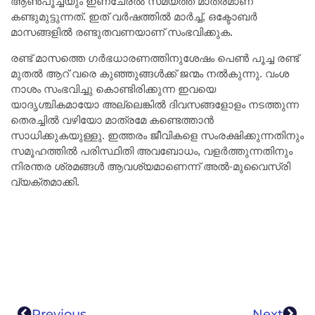
ആൺപൂച്ചയും ഇണചേരൽ സമയത്ത് മാത്രമാണ്
കണ്ടുമുട്ടുന്നത്. ഇത് വർഷത്തിൽ മാർച്ച്, ഒക്ടോബർ
മാസങ്ങളിൽ രണ്ടുതവണയാണ് സംഭവിക്കുക.
രണ്ട് മാസത്തെ ഗർഭധാരണത്തിനുശേഷം പെൺ പൂച്ച രണ്ട്
മുതൽ ആറ് വരെ കുഞ്ഞുങ്ങൾക്ക് ജന്മം നൽകുന്നു. വംശ
നാശം സംഭവിച്ചു കൊണ്ടിരിക്കുന്ന ഇവയെ
യാദൃശ്ചികമായോ അല്ലെങ്കിൽ ദിവസങ്ങളോളം നടത്തുന്ന
തെരച്ചിൽ വഴിയോ മാത്രമേ കണ്ടെത്താൻ
സാധിക്കുകയുള്ളു. ഇത്തരം ജീവികളെ സംരക്ഷിക്കുന്നതിനും
സമൂഹത്തിൽ പരിസ്ഥിതി അവബോധം, വളർത്തുന്നതിനും
നിരന്തര ശ്രമങ്ങൾ ആവശ്യമാണെന്ന് അൽ-മുവൈസ്രി
വ്യക്തമാക്കി.
Previous
Next