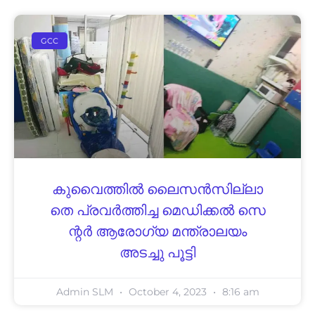
GCC
കു​വൈ​ത്തിൽ ലൈ​സ​ൻ​സി​ല്ലാ​
തെ പ്ര​വ​ർ​ത്തി​ച്ച മെ​ഡി​ക്ക​ൽ സെ​
ന്റ​ർ ആ​രോ​ഗ്യ മന്ത്രാലയം
അടച്ചു പൂട്ടി
Admin SLM
October 4, 2023
8:16 am