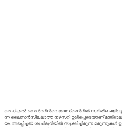
മെ​ഡി​ക്ക​ൽ സെ​ന്‍റ​റി​ന്‍റെ ബേ​സ്‌​മെ​ന്‍റി​ൽ സ്ഥി​തി​ചെ​യ്യു​
ന്ന ലൈ​സ​ൻ​സി​ല്ലാ​ത്ത ന​ഴ്‌​സ​റി ഉ​ൾ​പ്പെ​ടെ​യാ​ണ് മ​ന്ത്രാ​ല​
യം അ​ട​പ്പി​ച്ച​ത്. ശു​ചി​മു​റി​യി​ൽ സൂ​ക്ഷി​ച്ചി​രു​ന്ന മ​രു​ന്നു​ക​ൾ ഉ​