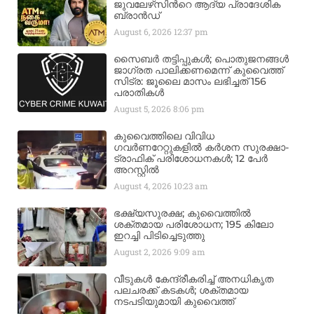
ജുവലേഴ്‌സിന്‍റെ ആദ്യ പ്രാദേശിക
ബ്രാന്‍ഡ്
August 6, 2026
12:37 pm
സൈബർ തട്ടിപ്പുകൾ; പൊതുജനങ്ങൾ
ജാഗ്രത പാലിക്കണമെന്ന് കുവൈത്ത്
സിട്ര: ജൂലൈ മാസം ലഭിച്ചത് 156
പരാതികൾ
August 5, 2026
8:06 pm
കുവൈത്തിലെ വിവിധ
ഗവർണറേറ്റുകളിൽ കർശന സുരക്ഷാ-
ട്രാഫിക് പരിശോധനകൾ; 12 പേർ
അറസ്റ്റിൽ
August 4, 2026
10:23 am
ഭക്ഷ്യസുരക്ഷ; കുവൈത്തിൽ
ശക്തമായ പരിശോധന; 195 കിലോ
ഇറച്ചി പിടിച്ചെടുത്തു
August 2, 2026
9:09 am
വീടുകൾ കേന്ദ്രീകരിച്ച് അനധികൃത
പലചരക്ക് കടകൾ; ശക്തമായ
നടപടിയുമായി കുവൈത്ത്