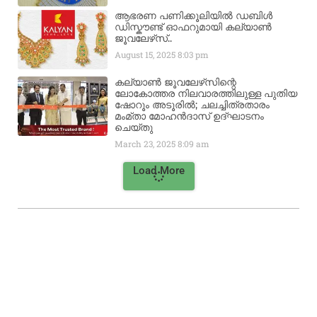
ആഭരണ പണിക്കൂലിയിൽ ഡബിൾ
ഡിസ്കൗണ്ട് ഓഫറുമായി കല്യാൺ
ജൂവലേഴ്‌സ്..
August 15, 2025
8:03 pm
കല്യാൺ ജൂവലേഴ്‌സിന്റെ
ലോകോത്തര നിലവാരത്തിലുള്ള പുതിയ
ഷോറൂം അടൂരിൽ; ചലച്ചിത്രതാരം
മംമ്താ മോഹൻദാസ് ഉദ്ഘാടനം
ചെയ്‌തു
March 23, 2025
8:09 am
Load More