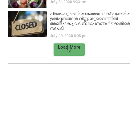
July 31, 2026
9:23 am
പ്രായപൂർത്തിയാകാത്തവർക്ക് പുകയില
ഉൽപ്പന്നങ്ങൾ വിറ്റു; കുവൈത്തിൽ
അഞ്ച് കച്ചവട സ്ഥാപനങ്ങൾക്കെതിരെ
നടപടി
July 29, 2026
8:08 pm
Load More