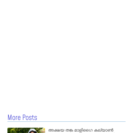
More Posts
അക്ഷയ തങ്ക മാളിഗൈ കല്യാണ്‍