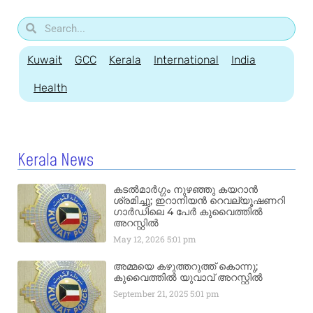
Kuwait
GCC
Kerala
International
India
Health
Kerala News
കടൽമാർഗ്ഗം നുഴഞ്ഞു കയറാൻ
ശ്രമിച്ചു; ഇറാനിയൻ റെവല്യൂഷണറി
ഗാർഡിലെ 4 പേർ കുവൈത്തിൽ
അറസ്റ്റിൽ
May 12, 2026
5:01 pm
അമ്മയെ കഴുത്തറുത്ത് കൊന്നു;
കുവൈത്തിൽ യുവാവ് അറസ്റ്റിൽ
September 21, 2025
5:01 pm