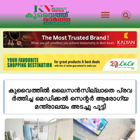
കു​വൈ​ത്തിൽ ലൈ​സ​ൻ​സി​ല്ലാ​തെ പ്ര​വ​
ർ​ത്തി​ച്ച മെ​ഡി​ക്ക​ൽ സെ​ന്റ​ർ ആ​രോ​ഗ്യ
മന്ത്രാലയം അടച്ചു പൂട്ടി