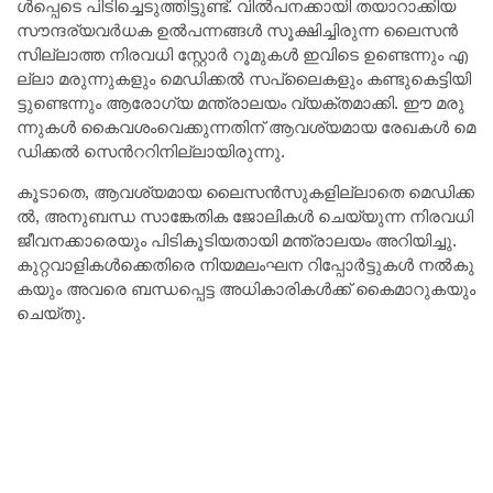
ൾ​പ്പെ​ടെ പി​ടി​ച്ചെ​ടു​ത്തി​ട്ടു​ണ്ട്. വി​ൽ​പ​ന​ക്കാ​യി ത​യാ​റാ​ക്കി​യ
സൗ​ന്ദ​ര്യ​വ​ർ​ധ​ക ഉ​ൽ​പ​ന്ന​ങ്ങ​ൾ സൂ​ക്ഷി​ച്ചി​രു​ന്ന ലൈ​സ​ൻ​
സി​ല്ലാ​ത്ത നി​ര​വ​ധി സ്റ്റോ​ർ റൂ​മു​ക​ൾ ഇ​വി​ടെ ഉ​ണ്ടെ​ന്നും എ​
ല്ലാ മ​രു​ന്നു​ക​ളും മെ​ഡി​ക്ക​ൽ സ​പ്ലൈ​ക​ളും ക​ണ്ടു​കെ​ട്ടി​യി​
ട്ടു​ണ്ടെ​ന്നും ആ​രോ​ഗ്യ മ​ന്ത്രാ​ല​യം വ്യക്തമാക്കി. ഈ ​മ​രു​
ന്നു​ക​ൾ കൈ​വ​ശം​വെ​ക്കു​ന്ന​തി​ന് ആ​വ​ശ്യ​മാ​യ രേ​ഖ​ക​ൾ ​മെ​
ഡി​ക്ക​ൽ സെ​ന്‍റ​റി​നി​ല്ലാ​യി​രു​ന്നു.
കൂ​ടാ​തെ, ആ​വ​ശ്യ​മാ​യ ലൈ​സ​ൻ​സു​ക​ളി​ല്ലാ​തെ മെ​ഡി​ക്ക​
ൽ, അ​നു​ബ​ന്ധ സാ​ങ്കേ​തി​ക ജോ​ലി​ക​ൾ ചെ​യ്യു​ന്ന നി​ര​വ​ധി
ജീ​വ​ന​ക്കാ​രെ​യും പി​ടി​കൂ​ടി​യ​താ​യി മ​ന്ത്രാ​ല​യം അ​റി​യി​ച്ചു.
കു​റ്റ​വാ​ളി​ക​ൾ​ക്കെ​തി​രെ നി​യ​മ​ലം​ഘ​ന റി​പ്പോ​ർ​ട്ടു​ക​ൾ ന​ൽ​കു​
ക​യും അ​വ​രെ ബ​ന്ധ​പ്പെ​ട്ട അ​ധി​കാ​രി​ക​ൾ​ക്ക് കൈ​മാ​റു​ക​യും
ചെ​യ്തു.