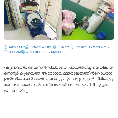
Admin SLM
October 4, 2023
8:16 am
Updated : October 4, 2023
8:16 AM
Categories :
GCC
,
Kuwait
-കു​വൈ​ത്ത്: ലൈ​സ​ൻ​സി​ല്ലാ​തെ പ്ര​വ​ർ​ത്തി​ച്ച മെ​ഡി​ക്ക​ൽ
സെ​ന്റ​ർ കു​വൈ​ത്ത് ആ​രോ​ഗ്യ മ​ന്ത്രാ​ല​യ​ത്തി​ന്‍റെ ഡ്ര​ഗ്
ഇ​ൻ​സ്‌​പെ​ക്ഷ​ൻ വി​ഭാ​ഗം അടച്ചു പൂ​ട്ടി​. മ​രു​ന്നു​ക​ൾ പി​ടി​ച്ചെ​ടു​
ക്കു​ക​യും ലൈ​സ​ൻ​സി​ല്ലാ​ത്ത ജീ​വ​ന​ക്കാ​രെ പി​ടി​കൂ​ടു​ക​
യും ചെ​യ്തു.