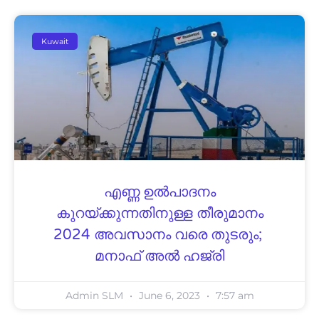
Kuwait
എ​ണ്ണ ഉ​ൽ​പാ​ദ​നം
കുറയ്ക്കുന്നതിനുള്ള തീ​രു​മാ​നം
2024 അ​വ​സാ​നം വ​രെ തു​ട​രും; ​
മ​നാ​ഫ് അ​ൽ ഹ​ജ്‌​രി
Admin SLM
June 6, 2023
7:57 am