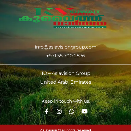
info@asiavisiongroup.com
+971 55 700 2876
HO – Asiavision Group
United Arab Emirates
Keep in touch with us.
Asiavision © all rights reserved