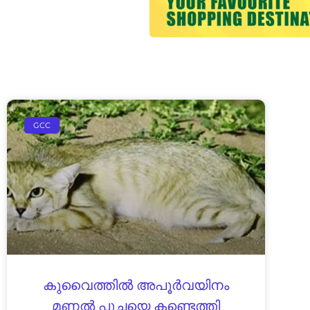
GCC
കുവൈത്തിൽ അപൂർവയിനം
മണൽ പൂച്ചയെ കണ്ടെത്തി