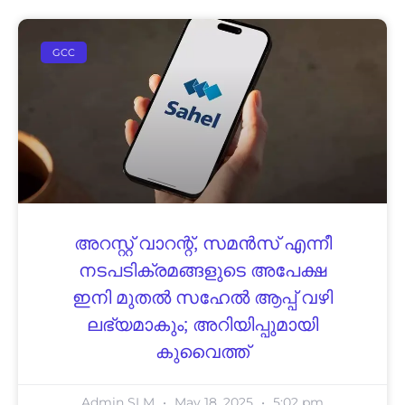
GCC
അറസ്റ്റ് വാറന്റ്, സമൻസ് എന്നീ
നടപടിക്രമങ്ങളുടെ അപേക്ഷ
ഇനി മുതൽ സഹേൽ ആപ്പ് വഴി
ലഭ്യമാകും; അറിയിപ്പുമായി
കുവൈത്ത്
Admin SLM
May 18, 2025
5:02 pm