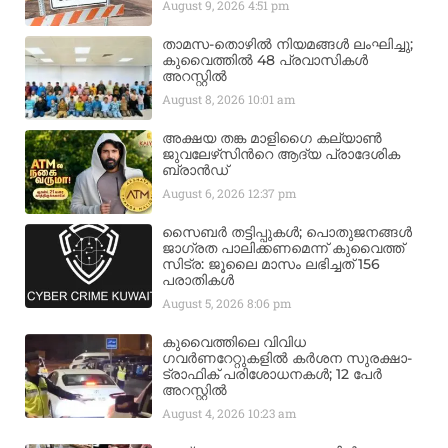
August 9, 2026
4:51 pm
താമസ-തൊഴിൽ നിയമങ്ങൾ ലംഘിച്ചു;
കുവൈത്തിൽ 48 പ്രവാസികൾ
അറസ്റ്റിൽ
August 8, 2026
10:01 am
അക്ഷയ തങ്ക മാളിഗൈ കല്യാണ്‍
ജുവലേഴ്‌സിന്‍റെ ആദ്യ പ്രാദേശിക
ബ്രാന്‍ഡ്
August 6, 2026
12:37 pm
സൈബർ തട്ടിപ്പുകൾ; പൊതുജനങ്ങൾ
ജാഗ്രത പാലിക്കണമെന്ന് കുവൈത്ത്
സിട്ര: ജൂലൈ മാസം ലഭിച്ചത് 156
പരാതികൾ
August 5, 2026
8:06 pm
കുവൈത്തിലെ വിവിധ
ഗവർണറേറ്റുകളിൽ കർശന സുരക്ഷാ-
ട്രാഫിക് പരിശോധനകൾ; 12 പേർ
അറസ്റ്റിൽ
August 4, 2026
10:23 am