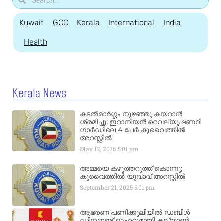
Kuwait
GCC
Kerala
International
India
Health
Kerala News
കടൽമാർഗ്ഗം നുഴഞ്ഞു കയറാൻ
ശ്രമിച്ചു; ഇറാനിയൻ റെവല്യൂഷണറി
ഗാർഡിലെ 4 പേർ കുവൈത്തിൽ
അറസ്റ്റിൽ
May 12, 2026
5:01 pm
അമ്മയെ കഴുത്തറുത്ത് കൊന്നു;
കുവൈത്തിൽ യുവാവ് അറസ്റ്റിൽ
September 21, 2025
5:01 pm
ആഭരണ പണിക്കൂലിയിൽ ഡബിൾ
ഡിസ്കൗണ്ട് ഓഫറുമായി കല്യാൺ