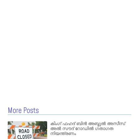
More Posts
കിംഗ് ഫഹദ് ബിൻ അബ്ദുൽ അസീസ്
അൽ സൗദ് റോഡിൽ ഗതാഗത
നിയന്ത്രണം