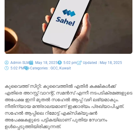
Admin SLM
May 18, 2025
5:02 pm
Updated : May 18, 2025
5:02 PM
Categories :
GCC
,
Kuwait
കുവൈത്ത് സിറ്റി: കുവൈത്തിൽ എതിർ കക്ഷികൾക്ക്
എതിരെ അറസ്റ്റ് വാറന്റ്, സമൻസ് എന്നീ നടപടിക്രമങ്ങളുടെ
അപേക്ഷ ഇനി മുതൽ സഹേൽ ആപ്പ് വഴി ലഭ്യമാകും.
നീതിന്യായ മന്ത്രാലയമാണ് ഇക്കാര്യം പ്രഖ്യാപിച്ചത്.
സഹേൽ ആപ്പിലെ റിമോട്ട് എക്‌സിക്യൂഷൻ
അപേക്ഷകളുടെ പട്ടികയിലാണ് പുതിയ സേവനം
ഉൾപ്പെടുത്തിയിരിക്കുന്നത്.