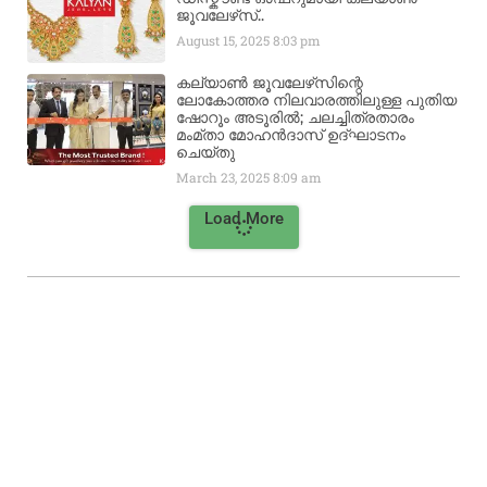
ജൂവലേഴ്‌സ്..
August 15, 2025
8:03 pm
കല്യാൺ ജൂവലേഴ്‌സിന്റെ
ലോകോത്തര നിലവാരത്തിലുള്ള പുതിയ
ഷോറൂം അടൂരിൽ; ചലച്ചിത്രതാരം
മംമ്താ മോഹൻദാസ് ഉദ്ഘാടനം
ചെയ്‌തു
March 23, 2025
8:09 am
Load More