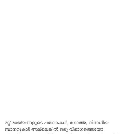
മറ്റ് രാജ്യങ്ങളുടെ പതാകകൾ, ഗോത്ര, വിഭാഗീയ
ബാനറുകൾ അല്ലെങ്കിൽ ഒരു വിഭാഗത്തെയോ