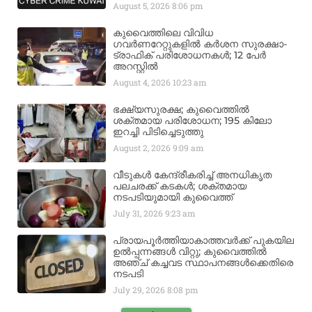
August 5, 2026
8:06 pm
കുവൈത്തിലെ വിവിധ
ഗവർണറേറ്റുകളിൽ കർശന സുരക്ഷാ-
ട്രാഫിക് പരിശോധനകൾ; 12 പേർ
അറസ്റ്റിൽ
August 4, 2026
10:23 am
ഭക്ഷ്യസുരക്ഷ; കുവൈത്തിൽ
ശക്തമായ പരിശോധന; 195 കിലോ
ഇറച്ചി പിടിച്ചെടുത്തു
August 2, 2026
9:09 am
വീടുകൾ കേന്ദ്രീകരിച്ച് അനധികൃത
പലചരക്ക് കടകൾ; ശക്തമായ
നടപടിയുമായി കുവൈത്ത്
July 31, 2026
9:23 am
പ്രായപൂർത്തിയാകാത്തവർക്ക് പുകയില
ഉൽപ്പന്നങ്ങൾ വിറ്റു; കുവൈത്തിൽ
അഞ്ച് കച്ചവട സ്ഥാപനങ്ങൾക്കെതിരെ
നടപടി
July 29, 2026
8:08 pm