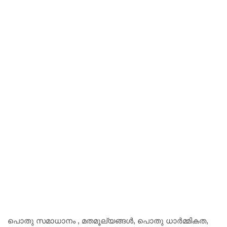
പൊതു സമാധാനം , മതമൂല്യങ്ങൾ, പൊതു ധാർമ്മികത,