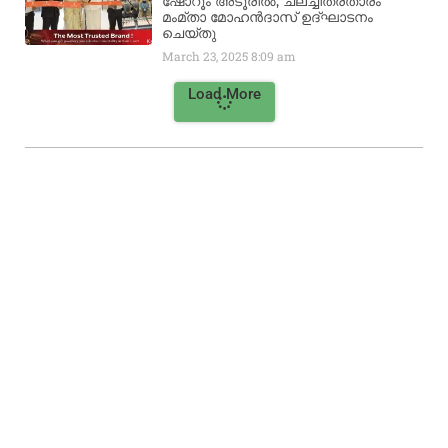
ഷോറൂം അടൂരിൽ; ചലച്ചിത്രതാരം
മംമ്താ മോഹൻദാസ് ഉദ്ഘാടനം
ചെയ്‌തു
March 23, 2025
8:09 am
Load More