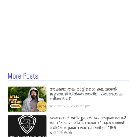
More Posts
അക്ഷയ തങ്ക മാളിഗൈ കല്യാണ്‍
ജുവലേഴ്‌സിന്‍റെ ആദ്യ പ്രാദേശിക
ബ്രാന്‍ഡ്
August 6, 2026
12:37 pm
സൈബർ തട്ടിപ്പുകൾ; പൊതുജനങ്ങൾ
ജാഗ്രത പാലിക്കണമെന്ന് കുവൈത്ത്
സിട്ര: ജൂലൈ മാസം ലഭിച്ചത് 156
പരാതികൾ