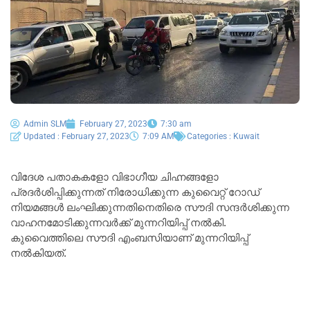
Admin SLM
February 27, 2023
7:30 am
Updated : February 27, 2023
7:09 AM
Categories :
Kuwait
വിദേശ പതാകകളോ വിഭാഗീയ ചിഹ്നങ്ങളോ
പ്രദർശിപ്പിക്കുന്നത് നിരോധിക്കുന്ന കുവൈറ്റ് റോഡ്
നിയമങ്ങൾ ലംഘിക്കുന്നതിനെതിരെ സൗദി സന്ദർശിക്കുന്ന
വാഹനമോടിക്കുന്നവർക്ക് മുന്നറിയിപ്പ് നൽകി.
കുവൈത്തിലെ സൗദി എംബസിയാണ് മുന്നറിയിപ്പ്
നൽകിയത്.