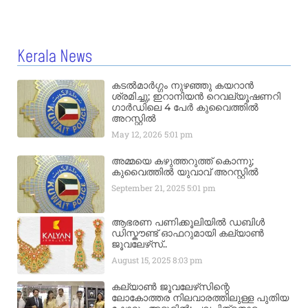
Kerala News
കടൽമാർഗ്ഗം നുഴഞ്ഞു കയറാൻ
ശ്രമിച്ചു; ഇറാനിയൻ റെവല്യൂഷണറി
ഗാർഡിലെ 4 പേർ കുവൈത്തിൽ
അറസ്റ്റിൽ
May 12, 2026
5:01 pm
അമ്മയെ കഴുത്തറുത്ത് കൊന്നു;
കുവൈത്തിൽ യുവാവ് അറസ്റ്റിൽ
September 21, 2025
5:01 pm
ആഭരണ പണിക്കൂലിയിൽ ഡബിൾ
ഡിസ്കൗണ്ട് ഓഫറുമായി കല്യാൺ
ജൂവലേഴ്‌സ്..
August 15, 2025
8:03 pm
കല്യാൺ ജൂവലേഴ്‌സിന്റെ
ലോകോത്തര നിലവാരത്തിലുള്ള പുതിയ