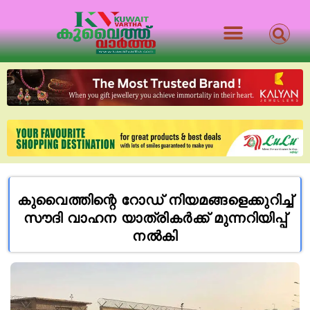
കുവൈത്തിന്റെ റോഡ് നിയമങ്ങളെക്കുറിച്ച്
സൗദി വാഹന യാത്രികർക്ക് മുന്നറിയിപ്പ്
നൽകി