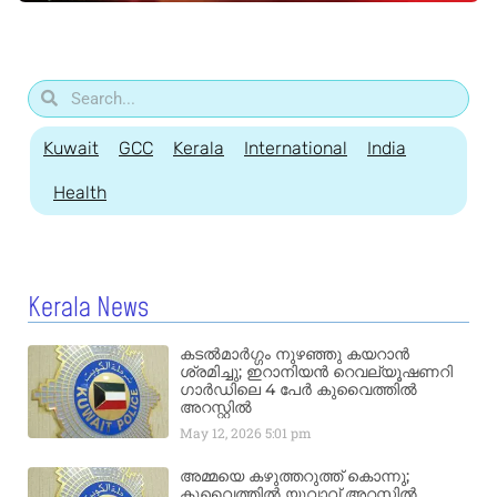
Kuwait
GCC
Kerala
International
India
Health
Kerala News
കടൽമാർഗ്ഗം നുഴഞ്ഞു കയറാൻ
ശ്രമിച്ചു; ഇറാനിയൻ റെവല്യൂഷണറി
ഗാർഡിലെ 4 പേർ കുവൈത്തിൽ
അറസ്റ്റിൽ
May 12, 2026
5:01 pm
അമ്മയെ കഴുത്തറുത്ത് കൊന്നു;
കുവൈത്തിൽ യുവാവ് അറസ്റ്റിൽ