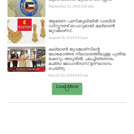
September 21, 2025
5:01 pm
ആഭരണ പണിക്കൂലിയിൽ ഡബിൾ
ഡിസ്കൗണ്ട് ഓഫറുമായി കല്യാൺ
ജൂവലേഴ്‌സ്..
August 15, 2025
8:03 pm
കല്യാൺ ജൂവലേഴ്‌സിന്റെ
ലോകോത്തര നിലവാരത്തിലുള്ള പുതിയ
ഷോറൂം അടൂരിൽ; ചലച്ചിത്രതാരം
മംമ്താ മോഹൻദാസ് ഉദ്ഘാടനം
ചെയ്‌തു
March 23, 2025
8:09 am
Load More