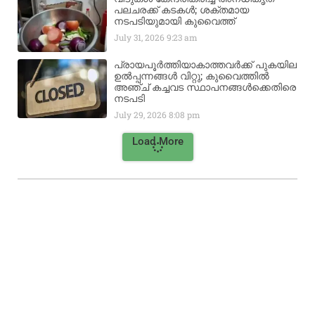
പലചരക്ക് കടകൾ; ശക്തമായ
നടപടിയുമായി കുവൈത്ത്
July 31, 2026
9:23 am
പ്രായപൂർത്തിയാകാത്തവർക്ക് പുകയില
ഉൽപ്പന്നങ്ങൾ വിറ്റു; കുവൈത്തിൽ
അഞ്ച് കച്ചവട സ്ഥാപനങ്ങൾക്കെതിരെ
നടപടി
July 29, 2026
8:08 pm
Load More