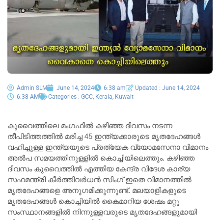
Admin SLM
June 14, 2024
6:38 am
Updated : June 14, 2024
6:38 AM
Categories :
GCC
,
Kerala
,
Kuwait
കുവൈത്തിലെ മംഗഫിൽ കഴിഞ്ഞ ദിവസം നടന്ന
തീപിടിത്തത്തിൽ മരിച്ച 45 ഇന്ത്യക്കാരുടെ മൃതദേഹങ്ങൾ
വഹിച്ചുള്ള ഇന്ത്യയുടെ പ്രത്യേക വ്യോമസേനാ വിമാനം
അൽപ സമയത്തിനുള്ളിൽ കൊച്ചിയിലെത്തും. കഴിഞ്ഞ
ദിവസം കുവൈത്തിൽ എത്തിയ കേന്ദ്ര വിദേശ കാര്യ
സഹമന്ത്രി കീർത്തിവർധൻ സിംഗ് ഇതെ വിമാനത്തിൽ
മൃതദേഹങ്ങളെ അനുഗമിക്കുന്നുണ്ട്. മലയാളികളുടെ
മൃതദേഹങ്ങൾ കൊച്ചിയിൽ കൈമാറിയ ശേഷം മറ്റു
സംസ്ഥാനങ്ങളിൽ നിന്നുള്ളവരുടെ മൃതദേഹങ്ങളുമായി