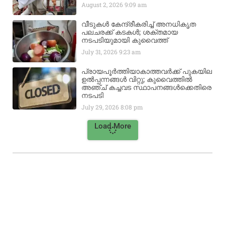
August 2, 2026
9:09 am
വീടുകൾ കേന്ദ്രീകരിച്ച് അനധികൃത
പലചരക്ക് കടകൾ; ശക്തമായ
നടപടിയുമായി കുവൈത്ത്
July 31, 2026
9:23 am
പ്രായപൂർത്തിയാകാത്തവർക്ക് പുകയില
ഉൽപ്പന്നങ്ങൾ വിറ്റു; കുവൈത്തിൽ
അഞ്ച് കച്ചവട സ്ഥാപനങ്ങൾക്കെതിരെ
നടപടി
July 29, 2026
8:08 pm
Load More