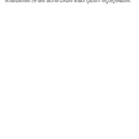
രാജ്യത്തെ 28-മത് കാൻഡിയർ ഷോറൂമാണ് തൃശൂരിലേത്.