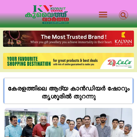
കേരളത്തിലെ ആദ്യ കാൻഡിയർ ഷോറൂം
തൃശൂരിൽ തുറന്നു