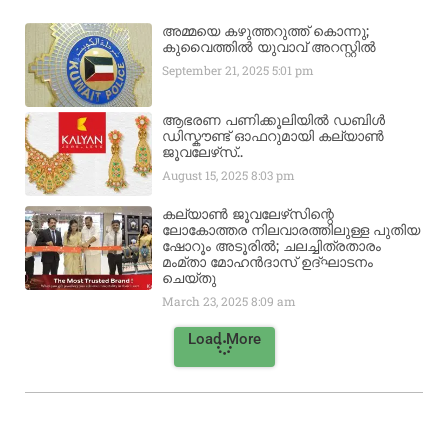
അമ്മയെ കഴുത്തറുത്ത് കൊന്നു;
കുവൈത്തിൽ യുവാവ് അറസ്റ്റിൽ
September 21, 2025
5:01 pm
ആഭരണ പണിക്കൂലിയിൽ ഡബിൾ
ഡിസ്കൗണ്ട് ഓഫറുമായി കല്യാൺ
ജൂവലേഴ്‌സ്..
August 15, 2025
8:03 pm
കല്യാൺ ജൂവലേഴ്‌സിന്റെ
ലോകോത്തര നിലവാരത്തിലുള്ള പുതിയ
ഷോറൂം അടൂരിൽ; ചലച്ചിത്രതാരം
മംമ്താ മോഹൻദാസ് ഉദ്ഘാടനം
ചെയ്‌തു
March 23, 2025
8:09 am
Load More