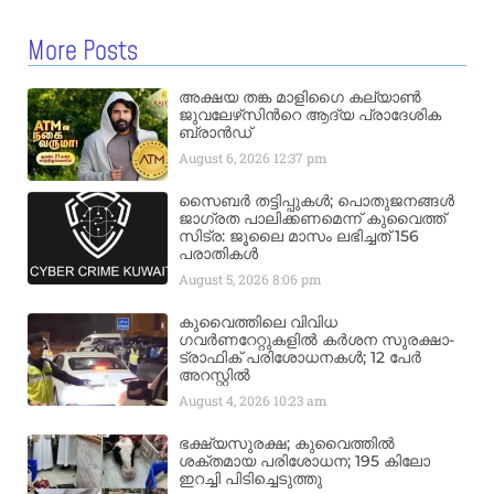
More Posts
അക്ഷയ തങ്ക മാളിഗൈ കല്യാണ്‍
ജുവലേഴ്‌സിന്‍റെ ആദ്യ പ്രാദേശിക
ബ്രാന്‍ഡ്
August 6, 2026
12:37 pm
സൈബർ തട്ടിപ്പുകൾ; പൊതുജനങ്ങൾ
ജാഗ്രത പാലിക്കണമെന്ന് കുവൈത്ത്
സിട്ര: ജൂലൈ മാസം ലഭിച്ചത് 156
പരാതികൾ
August 5, 2026
8:06 pm
കുവൈത്തിലെ വിവിധ
ഗവർണറേറ്റുകളിൽ കർശന സുരക്ഷാ-
ട്രാഫിക് പരിശോധനകൾ; 12 പേർ
അറസ്റ്റിൽ
August 4, 2026
10:23 am
ഭക്ഷ്യസുരക്ഷ; കുവൈത്തിൽ
ശക്തമായ പരിശോധന; 195 കിലോ
ഇറച്ചി പിടിച്ചെടുത്തു