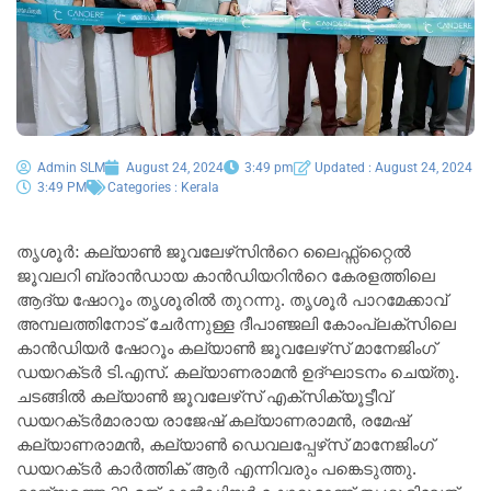
Admin SLM
August 24, 2024
3:49 pm
Updated : August 24, 2024
3:49 PM
Categories :
Kerala
തൃശൂര്‍: കല്യാണ്‍ ജൂവലേഴ്‌സിന്‍റെ ലൈഫ്സ്റ്റൈല്‍
ജൂവലറി ബ്രാൻഡായ കാൻഡിയറിന്‍റെ കേരളത്തിലെ
ആദ്യ ഷോറൂം തൃശൂരില്‍ തുറന്നു. തൃശൂർ പാറമേക്കാവ്
അമ്പലത്തിനോട് ചേർന്നുള്ള ദീപാഞ്ജലി കോംപ്ലക്‌സിലെ
കാൻഡിയർ ഷോറൂം കല്യാണ്‍ ജൂവലേഴ്‌സ് മാനേജിംഗ്
ഡയറക്‌ടർ ടി.എസ്. കല്യാണരാമന്‍ ഉദ്ഘാടനം ചെയ്തു.
ചടങ്ങിൽ കല്യാണ്‍ ജൂവലേഴ്‌സ് എക്‌സിക്യൂട്ടീവ്
ഡയറക്‌ടർമാരായ രാജേഷ് കല്യാണരാമൻ, രമേഷ്
കല്യാണരാമൻ, കല്യാണ്‍ ഡെവലപ്പേഴ്‌സ് മാനേജിംഗ്
ഡയറക്‌ടർ കാർത്തിക് ആർ എന്നിവരും പങ്കെടുത്തു.