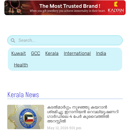
Kuwait
GCC
Kerala
International
India
Health
Kerala News
കടൽമാർഗ്ഗം നുഴഞ്ഞു കയറാൻ
ശ്രമിച്ചു; ഇറാനിയൻ റെവല്യൂഷണറി
ഗാർഡിലെ 4 പേർ കുവൈത്തിൽ
അറസ്റ്റിൽ
May 12, 2026
5:01 pm