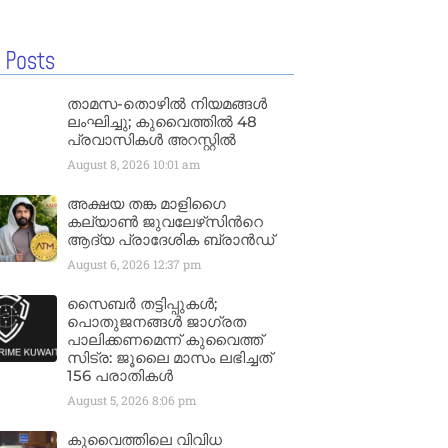
 Posts
താമസ-തൊഴിൽ നിയമങ്ങൾ
ലംഘിച്ചു; കുവൈത്തിൽ 48
പ്രവാസികൾ അറസ്റ്റിൽ
August 8, 2026
10:01 am
അക്ഷയ തങ്ക മാളിഗൈ
കല്യാണ്‍ ജുവലേഴ്‌സിന്‍റെ
ആദ്യ പ്രാദേശിക ബ്രാന്‍ഡ്
August 6, 2026
12:37 pm
സൈബർ തട്ടിപ്പുകൾ;
പൊതുജനങ്ങൾ ജാഗ്രത
പാലിക്കണമെന്ന് കുവൈത്ത്
സിട്ര: ജൂലൈ മാസം ലഭിച്ചത്
156 പരാതികൾ
August 5, 2026
8:06 pm
കുവൈത്തിലെ വിവിധ