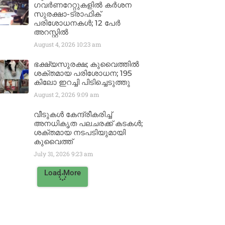
ഗവർണറേറ്റുകളിൽ കർശന
സുരക്ഷാ-ട്രാഫിക്
പരിശോധനകൾ; 12 പേർ
അറസ്റ്റിൽ
August 4, 2026
10:23 am
ഭക്ഷ്യസുരക്ഷ; കുവൈത്തിൽ
ശക്തമായ പരിശോധന; 195
കിലോ ഇറച്ചി പിടിച്ചെടുത്തു
August 2, 2026
9:09 am
വീടുകൾ കേന്ദ്രീകരിച്ച്
അനധികൃത പലചരക്ക് കടകൾ;
ശക്തമായ നടപടിയുമായി
കുവൈത്ത്
July 31, 2026
9:23 am
Load More