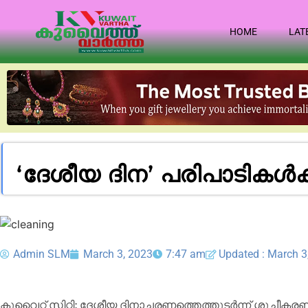
HOME
LAT
‘ദേശീയ ദിന’ പരിപാടികൾക്
Admin SLM
March 3, 2023
7:47 am
Updated : March 3
കുവൈറ്റ് സിറ്റി: ദേശീയ ദിനാചരണത്തെത്തുടർന്ന് ശുചീകരണ