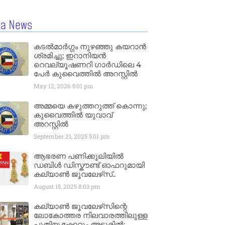
la News
കടൽമാർഗ്ഗം നുഴഞ്ഞു കയറാൻ
ശ്രമിച്ചു; ഇറാനിയൻ
റെവല്യൂഷണറി ഗാർഡിലെ 4
പേർ കുവൈത്തിൽ അറസ്റ്റിൽ
May 12, 2026
5:01 pm
അമ്മയെ കഴുത്തറുത്ത് കൊന്നു;
കുവൈത്തിൽ യുവാവ്
അറസ്റ്റിൽ
September 21, 2025
5:01 pm
ആഭരണ പണിക്കൂലിയിൽ
ഡബിൾ ഡിസ്കൗണ്ട് ഓഫറുമായി
കല്യാൺ ജൂവലേഴ്‌സ്..
August 15, 2025
8:03 pm
കല്യാൺ ജൂവലേഴ്‌സിന്റെ
ലോകോത്തര നിലവാരത്തിലുള്ള
പുതിയ ഷോറൂം അടൂരിൽ;