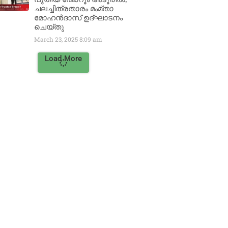
ചലച്ചിത്രതാരം മംമ്താ
മോഹൻദാസ് ഉദ്ഘാടനം
ചെയ്‌തു
March 23, 2025
8:09 am
Load More