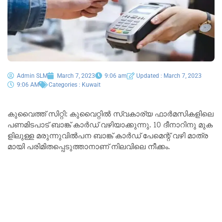
Admin SLM
March 7, 2023
9:06 am
Updated : March 7, 2023
9:06 AM
Categories :
Kuwait
കു​വൈ​ത്ത് സി​റ്റി: കുവൈറ്റിൽ സ്വ​കാ​ര്യ ഫാ​ർ​മ​സി​ക​ളി​ലെ
പ​ണ​മി​ട​പാ​ട് ബാ​ങ്ക് കാ​ർ​ഡ് വ​ഴി​യാ​ക്കു​ന്നു. 10 ദീ​നാ​റി​നു മു​ക​
ളി​ലു​ള്ള മ​രു​ന്നു​വി​ൽ​പ​ന ബാ​ങ്ക് കാ​ർ​ഡ് പേ​മെ​ന്റ് വ​ഴി മാ​ത്ര​
മാ​യി പ​രി​മി​ത​പ്പെ​ടു​ത്താ​നാ​ണ് നിലവിലെ നീ​ക്കം.