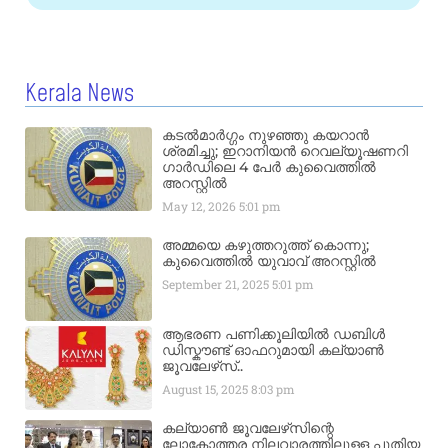
Kerala News
കടൽമാർഗ്ഗം നുഴഞ്ഞു കയറാൻ
ശ്രമിച്ചു; ഇറാനിയൻ റെവല്യൂഷണറി
ഗാർഡിലെ 4 പേർ കുവൈത്തിൽ
അറസ്റ്റിൽ
May 12, 2026
5:01 pm
അമ്മയെ കഴുത്തറുത്ത് കൊന്നു;
കുവൈത്തിൽ യുവാവ് അറസ്റ്റിൽ
September 21, 2025
5:01 pm
ആഭരണ പണിക്കൂലിയിൽ ഡബിൾ
ഡിസ്കൗണ്ട് ഓഫറുമായി കല്യാൺ
ജൂവലേഴ്‌സ്..
August 15, 2025
8:03 pm
കല്യാൺ ജൂവലേഴ്‌സിന്റെ
ലോകോത്തര നിലവാരത്തിലുള്ള പുതിയ