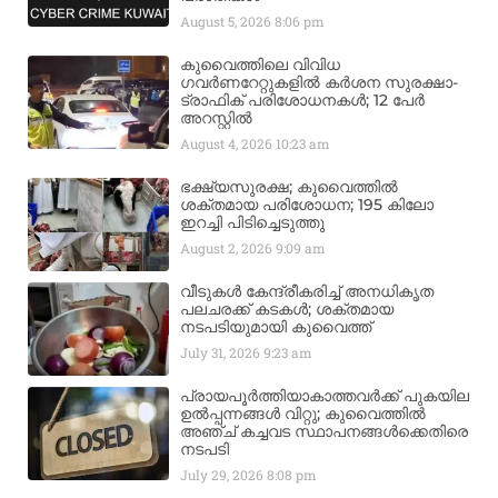
August 5, 2026
8:06 pm
കുവൈത്തിലെ വിവിധ
ഗവർണറേറ്റുകളിൽ കർശന സുരക്ഷാ-
ട്രാഫിക് പരിശോധനകൾ; 12 പേർ
അറസ്റ്റിൽ
August 4, 2026
10:23 am
ഭക്ഷ്യസുരക്ഷ; കുവൈത്തിൽ
ശക്തമായ പരിശോധന; 195 കിലോ
ഇറച്ചി പിടിച്ചെടുത്തു
August 2, 2026
9:09 am
വീടുകൾ കേന്ദ്രീകരിച്ച് അനധികൃത
പലചരക്ക് കടകൾ; ശക്തമായ
നടപടിയുമായി കുവൈത്ത്
July 31, 2026
9:23 am
പ്രായപൂർത്തിയാകാത്തവർക്ക് പുകയില
ഉൽപ്പന്നങ്ങൾ വിറ്റു; കുവൈത്തിൽ
അഞ്ച് കച്ചവട സ്ഥാപനങ്ങൾക്കെതിരെ
നടപടി
July 29, 2026
8:08 pm