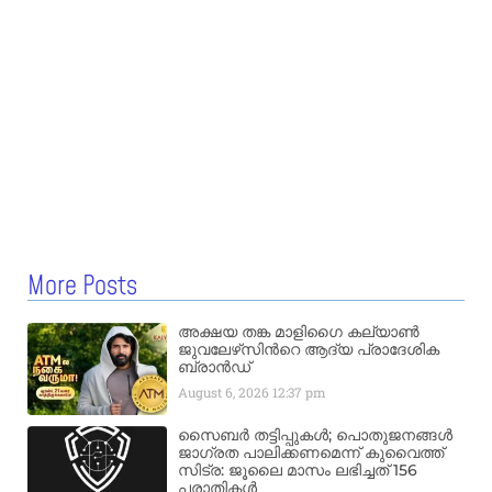
More Posts
അക്ഷയ തങ്ക മാളിഗൈ കല്യാണ്‍
ജുവലേഴ്‌സിന്‍റെ ആദ്യ പ്രാദേശിക
ബ്രാന്‍ഡ്
August 6, 2026
12:37 pm
സൈബർ തട്ടിപ്പുകൾ; പൊതുജനങ്ങൾ
ജാഗ്രത പാലിക്കണമെന്ന് കുവൈത്ത്
സിട്ര: ജൂലൈ മാസം ലഭിച്ചത് 156
പരാതികൾ