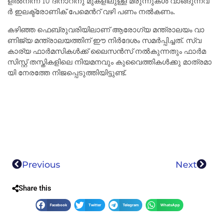
ളി​ല്‍നി​ന്ന് 10 ദീ​നാ​റി​നു മു​ക​ളി​ലു​ള്ള മ​രു​ന്നു​ക​ള്‍ വാ​ങ്ങു​ന്ന​വ​
ര്‍ ഇ​ല​ക്ട്രോ​ണി​ക് പേ​മെ​ന്‍റ് വ​ഴി പ​ണം ന​ല്‍ക​ണം.
ക​ഴി​ഞ്ഞ ഫെ​ബ്രു​വ​രി​യി​ലാ​ണ് ആ​രോ​ഗ്യ മ​ന്ത്രാ​ല​യം വാ​
ണി​ജ്യ മ​ന്ത്രാ​ല​യ​ത്തി​ന് ഈ ​നി​ർ​ദേ​ശം സ​മ​ർ​പ്പി​ച്ച​ത്. സ്വ​
കാ​ര്യ ഫാ​ര്‍മ​സി​ക​ള്‍ക്ക് ലൈ​സ​ന്‍സ് ന​ല്‍കു​ന്ന​തും ഫാ​ര്‍മ​
സി​സ്റ്റ് ത​സ്തി​ക​ളി​ലെ നി​യ​മ​ന​വും കു​വൈ​ത്തി​ക​ള്‍ക്കു മാ​ത്ര​മാ​
യി നേ​ര​ത്തേ നി​ജ​പ്പെ​ടു​ത്തി​യി​ട്ടു​ണ്ട്.
Previous
Next
Share this
Facebook
Twitter
Telegram
WhatsApp