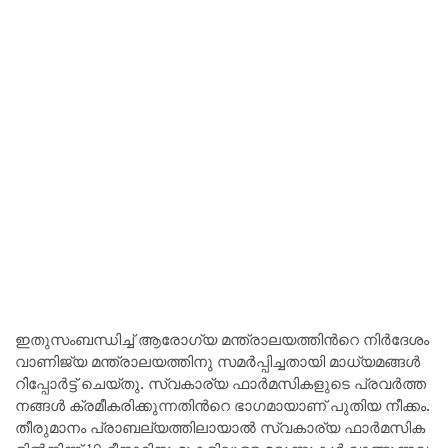
ഇ​തു​സം​ബ​ന്ധി​ച്ച് ആ​രോ​ഗ്യ മ​ന്ത്രാ​ല​യ​ത്തി​ന്‍റെ നി​ർ​ദേ​ശം
വാ​ണി​ജ്യ മ​ന്ത്രാ​ല​യ​ത്തി​നു സ​മ​ര്‍പ്പി​ച്ച​താ​യി മാ​ധ്യ​മ​ങ്ങൾ
റി​പ്പോ​ര്‍ട്ട് ചെ​യ്തു. സ്വ​കാ​ര്യ ഫാ​ര്‍മ​സി​ക​ളു​ടെ പ്ര​വ​ര്‍ത്ത​
ന​ങ്ങ​ള്‍ ക്ര​മീ​ക​രി​ക്കു​ന്ന​തി​ന്‍റെ ഭാ​ഗ​മാ​യാ​ണ് പു​തി​യ നീ​ക്കം.
തീ​രു​മാ​നം പ്രാ​ബ​ല്യ​ത്തി​ലാ​യാ​ൽ സ്വ​കാ​ര്യ ഫാ​ർ​മ​സി​ക​