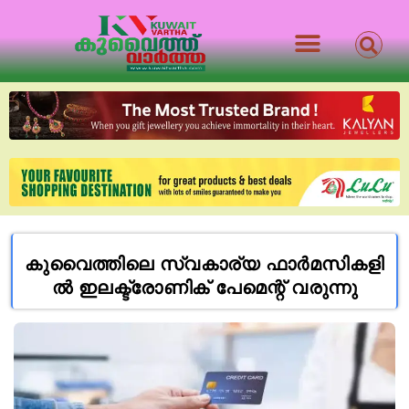
കുവൈത്തിലെ സ്വ​കാ​ര്യ ഫാ​ർ​മ​സി​ക​ളി​
ൽ ഇലക്ട്രോണിക് പേ​മെ​ന്റ് വ​രു​ന്നു