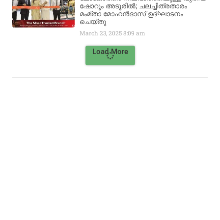
ഷോറൂം അടൂരിൽ; ചലച്ചിത്രതാരം
മംമ്താ മോഹൻദാസ് ഉദ്ഘാടനം
ചെയ്‌തു
March 23, 2025
8:09 am
Load More