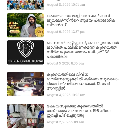
August 8, 2026
10:01 am
അക്ഷയ തങ്ക മാളിഗൈ കല്യാണ്‍
ജുവലേഴ്‌സിന്‍റെ ആദ്യ പ്രാദേശിക
ബ്രാന്‍ഡ്
August 6, 2026
12:37 pm
സൈബർ തട്ടിപ്പുകൾ; പൊതുജനങ്ങൾ
ജാഗ്രത പാലിക്കണമെന്ന് കുവൈത്ത്
സിട്ര: ജൂലൈ മാസം ലഭിച്ചത് 156
പരാതികൾ
August 5, 2026
8:06 pm
കുവൈത്തിലെ വിവിധ
ഗവർണറേറ്റുകളിൽ കർശന സുരക്ഷാ-
ട്രാഫിക് പരിശോധനകൾ; 12 പേർ
അറസ്റ്റിൽ
August 4, 2026
10:23 am
ഭക്ഷ്യസുരക്ഷ; കുവൈത്തിൽ
ശക്തമായ പരിശോധന; 195 കിലോ
ഇറച്ചി പിടിച്ചെടുത്തു
August 2, 2026
9:09 am