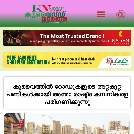
കുവൈത്തിൽ റോഡുകളുടെ അറ്റകുറ്റ
പണികൾക്കായി അന്താ രാഷ്ട്ര കമ്പനികളെ
പരിഗണിക്കുന്നു