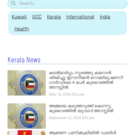
Kuwait
GCC
Kerala
International
India
Health
Kerala News
കടൽമാർഗ്ഗം നുഴഞ്ഞു കയറാൻ
ശ്രമിച്ചു; ഇറാനിയൻ റെവല്യൂഷണറി
ഗാർഡിലെ 4 പേർ കുവൈത്തിൽ
അറസ്റ്റിൽ
May 12, 2026
5:01 pm
അമ്മയെ കഴുത്തറുത്ത് കൊന്നു;
കുവൈത്തിൽ യുവാവ് അറസ്റ്റിൽ
September 21, 2025
5:01 pm
ആഭരണ പണിക്കൂലിയിൽ ഡബിൾ