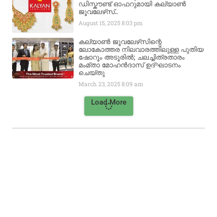
ഡിസ്കൗണ്ട് ഓഫറുമായി കല്യാൺ
ജൂവലേഴ്‌സ്..
August 15, 2025
8:03 pm
കല്യാൺ ജൂവലേഴ്‌സിന്റെ
ലോകോത്തര നിലവാരത്തിലുള്ള പുതിയ
ഷോറൂം അടൂരിൽ; ചലച്ചിത്രതാരം
മംമ്താ മോഹൻദാസ് ഉദ്ഘാടനം
ചെയ്‌തു
March 23, 2025
8:09 am
Load More