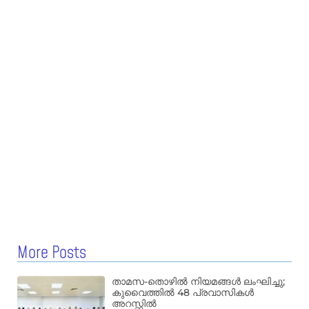
More Posts
താമസ-തൊഴിൽ നിയമങ്ങൾ ലംഘിച്ചു;
കുവൈത്തിൽ 48 പ്രവാസികൾ
അറസ്റ്റിൽ