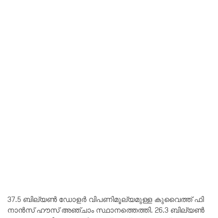
37.5 ബി​ല്യ​ൺ ഡോ​ള​ർ വി​പ​ണി​മൂ​ല്യ​മു​ള്ള കു​വൈ​ത്ത് ഫി​
നാ​ൻ​സ് ഹൗ​സ് അ​ഞ്ചാം സ്ഥാ​ന​ത്തെ​ത്തി. 26.3 ബി​ല്യ​ൺ