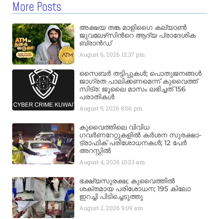
More Posts
അക്ഷയ തങ്ക മാളിഗൈ കല്യാണ്‍
ജുവലേഴ്‌സിന്‍റെ ആദ്യ പ്രാദേശിക
ബ്രാന്‍ഡ്
August 6, 2026
12:37 pm
സൈബർ തട്ടിപ്പുകൾ; പൊതുജനങ്ങൾ
ജാഗ്രത പാലിക്കണമെന്ന് കുവൈത്ത്
സിട്ര: ജൂലൈ മാസം ലഭിച്ചത് 156
പരാതികൾ
August 5, 2026
8:06 pm
കുവൈത്തിലെ വിവിധ
ഗവർണറേറ്റുകളിൽ കർശന സുരക്ഷാ-
ട്രാഫിക് പരിശോധനകൾ; 12 പേർ
അറസ്റ്റിൽ
August 4, 2026
10:23 am
ഭക്ഷ്യസുരക്ഷ; കുവൈത്തിൽ
ശക്തമായ പരിശോധന; 195 കിലോ
ഇറച്ചി പിടിച്ചെടുത്തു
August 2, 2026
9:09 am