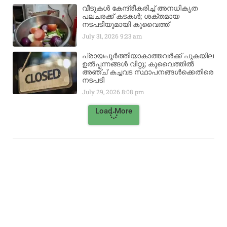
വീടുകൾ കേന്ദ്രീകരിച്ച് അനധികൃത
പലചരക്ക് കടകൾ; ശക്തമായ
നടപടിയുമായി കുവൈത്ത്
July 31, 2026
9:23 am
പ്രായപൂർത്തിയാകാത്തവർക്ക് പുകയില
ഉൽപ്പന്നങ്ങൾ വിറ്റു; കുവൈത്തിൽ
അഞ്ച് കച്ചവട സ്ഥാപനങ്ങൾക്കെതിരെ
നടപടി
July 29, 2026
8:08 pm
Load More