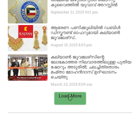
കുവൈത്തിൽ യുവാവ് അറസ്റ്റിൽ
September 21, 2025
5:01 pm
ആഭരണ പണിക്കൂലിയിൽ ഡബിൾ
ഡിസ്കൗണ്ട് ഓഫറുമായി കല്യാൺ
ജൂവലേഴ്‌സ്..
August 15, 2025
8:03 pm
കല്യാൺ ജൂവലേഴ്‌സിന്റെ
ലോകോത്തര നിലവാരത്തിലുള്ള പുതിയ
ഷോറൂം അടൂരിൽ; ചലച്ചിത്രതാരം
മംമ്താ മോഹൻദാസ് ഉദ്ഘാടനം
ചെയ്‌തു
March 23, 2025
8:09 am
Load More