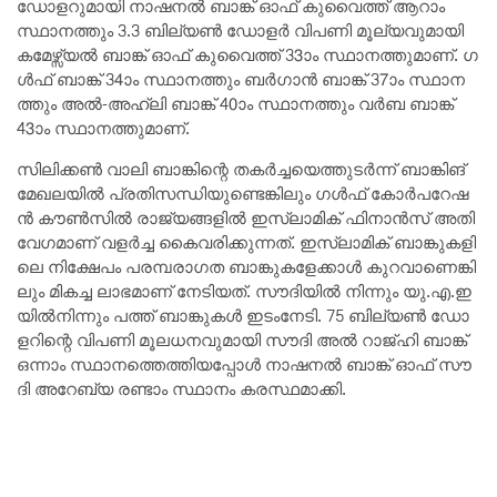
ഡോ​ള​റു​മാ​യി നാ​ഷ​ന​ൽ ബാ​ങ്ക് ഓ​ഫ് കു​വൈ​ത്ത് ആ​റാം
സ്ഥാ​ന​ത്തും 3.3 ബി​ല്യ​ൺ ഡോ​ള​ർ വി​പ​ണി മൂ​ല്യ​വു​മാ​യി
ക​മേ​ഴ്സ്യ​ൽ ബാ​ങ്ക് ഓ​ഫ് കു​വൈ​ത്ത് 33ാം സ്ഥാ​ന​ത്തു​മാ​ണ്. ഗ​
ൾ​ഫ് ബാ​ങ്ക് 34ാം സ്ഥാ​ന​ത്തും ബ​ർ​ഗാ​ൻ ബാ​ങ്ക് 37ാം സ്ഥാ​ന​
ത്തും അ​ൽ-​അ​ഹ്‍ലി ബാ​ങ്ക് 40ാം സ്ഥാ​ന​ത്തും വ​ർ​ബ ബാ​ങ്ക്
43ാം സ്ഥാ​ന​ത്തു​മാ​ണ്.
സി​ലി​ക്ക​ൺ വാ​ലി ബാ​ങ്കി​ന്റെ ത​ക​ർ​ച്ച​യെ​ത്തു​ട​ർ​ന്ന് ബാ​ങ്കി​ങ്
മേ​ഖ​ല​യി​ല്‍ പ്ര​തി​സ​ന്ധി​യു​ണ്ടെ​ങ്കി​ലും ഗ​ൾ​ഫ് കോ​ർ​പ​റേ​ഷ​
ൻ കൗ​ൺ​സി​ൽ രാ​ജ്യ​ങ്ങ​ളി​ൽ ഇ​സ്‍ലാ​മി​ക് ഫി​നാ​ൻ​സ് അ​തി​
വേ​ഗ​മാ​ണ് വ​ള​ർ​ച്ച കൈ​വ​രി​ക്കു​ന്ന​ത്. ഇ​സ്‍ലാ​മി​ക് ബാ​ങ്കു​ക​ളി​
ലെ നി​ക്ഷേ​പം പ​ര​മ്പ​രാ​ഗ​ത ബാ​ങ്കു​ക​ളേ​ക്കാ​ൾ കു​റ​വാ​ണെ​ങ്കി​
ലും മി​ക​ച്ച ലാ​ഭ​മാ​ണ് നേ​ടി​യ​ത്. സൗ​ദി​യി​ല്‍ നി​ന്നും യു.​എ.​ഇ​
യി​ല്‍നി​ന്നും പ​ത്ത് ബാ​ങ്കു​ക​ള്‍ ഇ​ടം​നേ​ടി. 75 ബി​ല്യ​ൺ ഡോ​
ള​റി​ന്റെ വി​പ​ണി മൂ​ല​ധ​ന​വു​മാ​യി സൗ​ദി അ​ൽ റാ​ജ്ഹി ബാ​ങ്ക്
ഒ​ന്നാം സ്ഥാ​ന​ത്തെ​ത്തി​യ​പ്പോ​ള്‍ നാ​ഷ​ന​ൽ ബാ​ങ്ക് ഓ​ഫ് സൗ​
ദി അ​റേ​ബ്യ ര​ണ്ടാം സ്ഥാ​നം ക​ര​സ്ഥ​മാ​ക്കി.