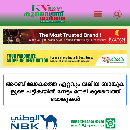
അ​റ​ബ് ലോ​ക​ത്തെ ഏ​റ്റ​വും വ​ലി​യ ബാ​ങ്കു​ക​
ളു​ടെ പ​ട്ടി​ക​യി​ൽ നേ​ട്ടം നേടി കു​വൈ​ത്ത്
ബാങ്കുകൾ