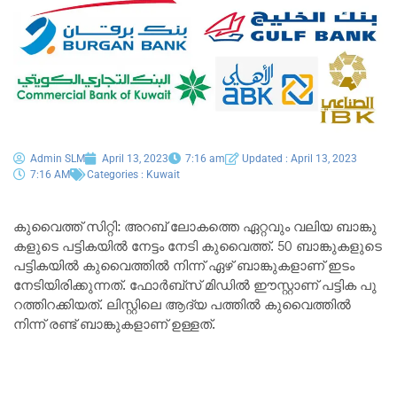
Admin SLM
April 13, 2023
7:16 am
Updated : April 13, 2023
7:16 AM
Categories :
Kuwait
കു​വൈ​ത്ത് സി​റ്റി: അ​റ​ബ് ലോ​ക​ത്തെ ഏ​റ്റ​വും വ​ലി​യ ബാ​ങ്കു​
ക​ളു​ടെ പ​ട്ടി​ക​യി​ൽ നേ​ട്ടം നേടി കു​വൈ​ത്ത്. 50 ബാ​ങ്കു​ക​ളു​ടെ
പ​ട്ടി​ക​യി​ൽ കു​വൈ​ത്തി​ല്‍ നി​ന്ന് ഏ​ഴ് ബാ​ങ്കു​ക​ളാണ് ഇടം
നേടിയിരിക്കുന്നത്. ഫോ​ര്‍ബ്സ് മി​ഡി​ല്‍ ഈ​സ്റ്റാ​ണ് പ​ട്ടി​ക പു​
റ​ത്തി​റ​ക്കി​യ​ത്. ലി​സ്റ്റി​ലെ ആ​ദ്യ പ​ത്തി​ല്‍ കു​വൈ​ത്തി​ൽ
നിന്ന് ര​ണ്ട് ബാ​ങ്കു​കളാണ് ഉള്ളത്.