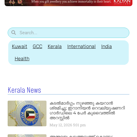
Kuwait
GCC
Kerala
International
India
Health
Kerala News
കടൽമാർഗ്ഗം നുഴഞ്ഞു കയറാൻ
ശ്രമിച്ചു; ഇറാനിയൻ റെവല്യൂഷണറി
ഗാർഡിലെ 4 പേർ കുവൈത്തിൽ
അറസ്റ്റിൽ
May 12, 2026
5:01 pm
അമ്മയെ കഴുത്തറുത്ത് കൊന്നു;