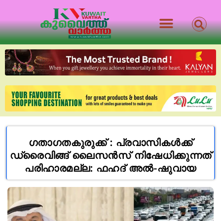
ഗതാഗതകുരുക്ക് : പ്രവാസികൾക്ക്
ഡ്രൈവിങ്ങ് ലൈസൻസ് നിഷേധിക്കുന്നത്
പരിഹാരമല്ല: ഫഹദ് അൽ-ഷുവായ