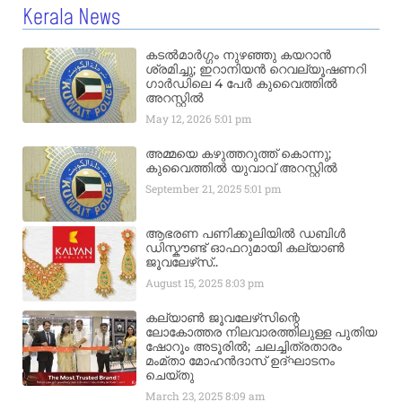
Kerala News
കടൽമാർഗ്ഗം നുഴഞ്ഞു കയറാൻ
ശ്രമിച്ചു; ഇറാനിയൻ റെവല്യൂഷണറി
ഗാർഡിലെ 4 പേർ കുവൈത്തിൽ
അറസ്റ്റിൽ
May 12, 2026
5:01 pm
അമ്മയെ കഴുത്തറുത്ത് കൊന്നു;
കുവൈത്തിൽ യുവാവ് അറസ്റ്റിൽ
September 21, 2025
5:01 pm
ആഭരണ പണിക്കൂലിയിൽ ഡബിൾ
ഡിസ്കൗണ്ട് ഓഫറുമായി കല്യാൺ
ജൂവലേഴ്‌സ്..
August 15, 2025
8:03 pm
കല്യാൺ ജൂവലേഴ്‌സിന്റെ
ലോകോത്തര നിലവാരത്തിലുള്ള പുതിയ
ഷോറൂം അടൂരിൽ; ചലച്ചിത്രതാരം
മംമ്താ മോഹൻദാസ് ഉദ്ഘാടനം
ചെയ്‌തു
March 23, 2025
8:09 am