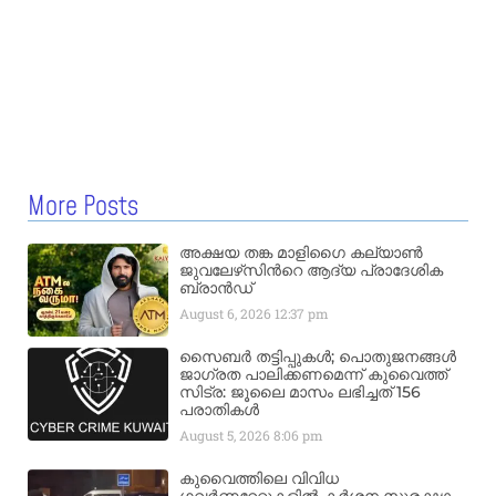
More Posts
അക്ഷയ തങ്ക മാളിഗൈ കല്യാണ്‍
ജുവലേഴ്‌സിന്‍റെ ആദ്യ പ്രാദേശിക
ബ്രാന്‍ഡ്
August 6, 2026
12:37 pm
സൈബർ തട്ടിപ്പുകൾ; പൊതുജനങ്ങൾ
ജാഗ്രത പാലിക്കണമെന്ന് കുവൈത്ത്
സിട്ര: ജൂലൈ മാസം ലഭിച്ചത് 156
പരാതികൾ
August 5, 2026
8:06 pm
കുവൈത്തിലെ വിവിധ