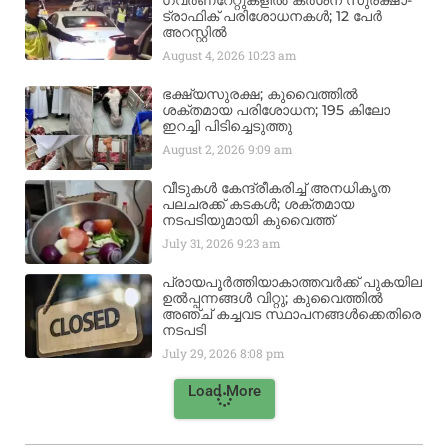
ഗവർണറേറ്റുകളിൽ കർശന സുരക്ഷാ-
ട്രാഫിക് പരിശോധനകൾ; 12 പേർ
അറസ്റ്റിൽ
August 4, 2026
10:23 am
ഭക്ഷ്യസുരക്ഷ; കുവൈത്തിൽ
ശക്തമായ പരിശോധന; 195 കിലോ
ഇറച്ചി പിടിച്ചെടുത്തു
August 2, 2026
9:09 am
വീടുകൾ കേന്ദ്രീകരിച്ച് അനധികൃത
പലചരക്ക് കടകൾ; ശക്തമായ
നടപടിയുമായി കുവൈത്ത്
July 31, 2026
9:23 am
പ്രായപൂർത്തിയാകാത്തവർക്ക് പുകയില
ഉൽപ്പന്നങ്ങൾ വിറ്റു; കുവൈത്തിൽ
അഞ്ച് കച്ചവട സ്ഥാപനങ്ങൾക്കെതിരെ
നടപടി
July 29, 2026
8:08 pm
Load More