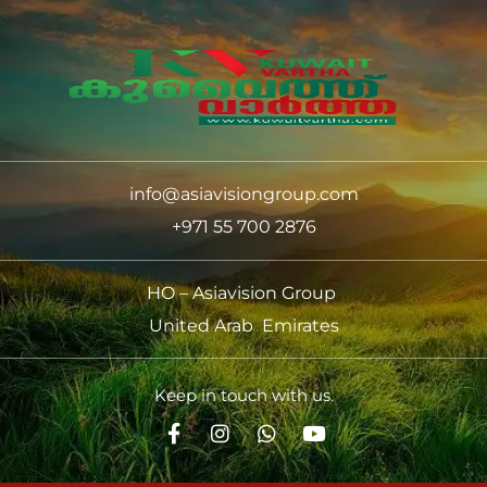
info@asiavisiongroup.com
+971 55 700 2876
HO – Asiavision Group
United Arab Emirates
Keep in touch with us.