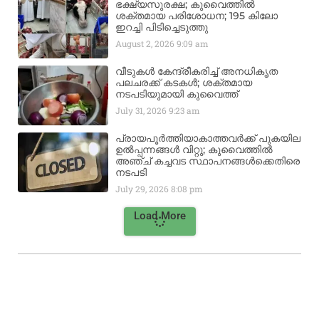
ഭക്ഷ്യസുരക്ഷ; കുവൈത്തിൽ
ശക്തമായ പരിശോധന; 195 കിലോ
ഇറച്ചി പിടിച്ചെടുത്തു
August 2, 2026
9:09 am
വീടുകൾ കേന്ദ്രീകരിച്ച് അനധികൃത
പലചരക്ക് കടകൾ; ശക്തമായ
നടപടിയുമായി കുവൈത്ത്
July 31, 2026
9:23 am
പ്രായപൂർത്തിയാകാത്തവർക്ക് പുകയില
ഉൽപ്പന്നങ്ങൾ വിറ്റു; കുവൈത്തിൽ
അഞ്ച് കച്ചവട സ്ഥാപനങ്ങൾക്കെതിരെ
നടപടി
July 29, 2026
8:08 pm
Load More