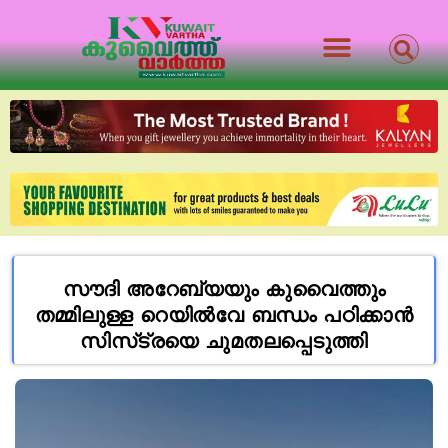
സൗദി അറേബ്യയും കുവൈത്തും
തമ്മിലുള്ള റെയിൽവേ ബന്ധം പഠിക്കാൻ
സിസ്‌ട്രയെ ചുമതലപ്പെടുത്തി