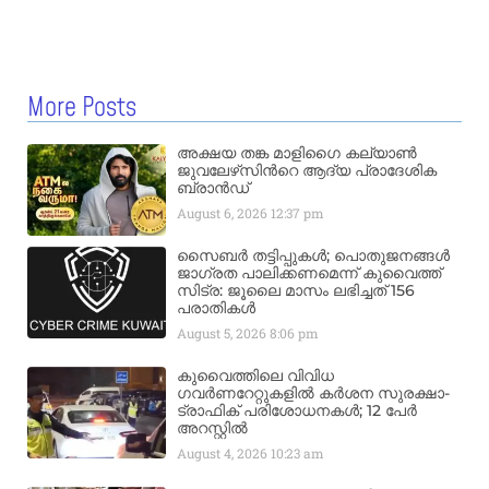
More Posts
അക്ഷയ തങ്ക മാളിഗൈ കല്യാണ്‍
ജുവലേഴ്‌സിന്‍റെ ആദ്യ പ്രാദേശിക
ബ്രാന്‍ഡ്
August 6, 2026
12:37 pm
സൈബർ തട്ടിപ്പുകൾ; പൊതുജനങ്ങൾ
ജാഗ്രത പാലിക്കണമെന്ന് കുവൈത്ത്
സിട്ര: ജൂലൈ മാസം ലഭിച്ചത് 156
പരാതികൾ
August 5, 2026
8:06 pm
കുവൈത്തിലെ വിവിധ
ഗവർണറേറ്റുകളിൽ കർശന സുരക്ഷാ-
ട്രാഫിക് പരിശോധനകൾ; 12 പേർ
അറസ്റ്റിൽ
August 4, 2026
10:23 am