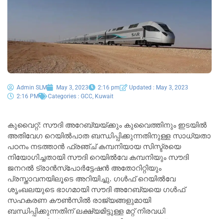
Admin SLM
May 3, 2023
2:16 pm
Updated : May 3, 2023
2:16 PM
Categories :
GCC
,
Kuwait
കുവൈറ്റ്: സൗദി അറേബ്യയ്ക്കും കുവൈത്തിനും ഇടയിൽ
അതിവേഗ റെയിൽപാത ബന്ധിപ്പിക്കുന്നതിനുള്ള സാധ്യതാ
പഠനം നടത്താൻ ഫ്രഞ്ച് കമ്പനിയായ സിസ്ട്രയെ
നിയോഗിച്ചതായി സൗദി റെയിൽവേ കമ്പനിയും സൗദി
ജനറൽ ട്രാൻസ്‌പോർട്ടേഷൻ അതോറിറ്റിയും
പ്രസ്താവനയിലൂടെ അറിയിച്ചു. ഗൾഫ് റെയിൽവേ
ശൃംഖലയുടെ ഭാഗമായി സൗദി അറേബ്യയെ ഗൾഫ്
സഹകരണ കൗൺസിൽ രാജ്യങ്ങളുമായി
ബന്ധിപ്പിക്കുന്നതിന് ലക്ഷ്യമിട്ടുള്ള മറ്റ് നിരവധി