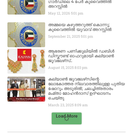
ഗാർഡിലെ 4 പേർ കുവൈത്തിൽ
അറസ്റ്റിൽ
May 12, 2026
5:01 pm
അമ്മയെ കഴുത്തറുത്ത് കൊന്നു;
കുവൈത്തിൽ യുവാവ് അറസ്റ്റിൽ
September 21, 2025
5:01 pm
ആഭരണ പണിക്കൂലിയിൽ ഡബിൾ
ഡിസ്കൗണ്ട് ഓഫറുമായി കല്യാൺ
ജൂവലേഴ്‌സ്..
August 15, 2025
8:03 pm
കല്യാൺ ജൂവലേഴ്‌സിന്റെ
ലോകോത്തര നിലവാരത്തിലുള്ള പുതിയ
ഷോറൂം അടൂരിൽ; ചലച്ചിത്രതാരം
മംമ്താ മോഹൻദാസ് ഉദ്ഘാടനം
ചെയ്‌തു
March 23, 2025
8:09 am
Load More