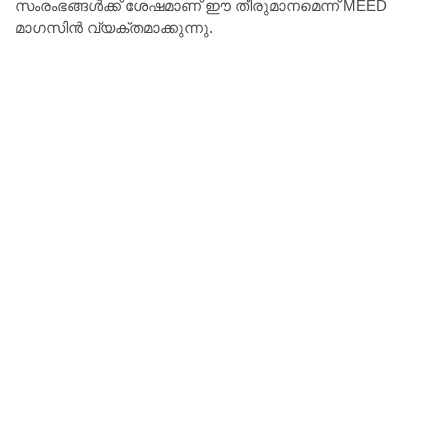
സംരംഭങ്ങൾക്ക് ശേഷമാണ് ഈ തീരുമാനമെന്ന് MEED
മാഗസിൻ വ്യക്തമാക്കുന്നു.