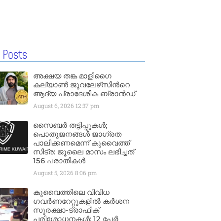
 Posts
അക്ഷയ തങ്ക മാളിഗൈ
കല്യാണ്‍ ജുവലേഴ്‌സിന്‍റെ
ആദ്യ പ്രാദേശിക ബ്രാന്‍ഡ്
August 6, 2026
12:37 pm
സൈബർ തട്ടിപ്പുകൾ;
പൊതുജനങ്ങൾ ജാഗ്രത
പാലിക്കണമെന്ന് കുവൈത്ത്
സിട്ര: ജൂലൈ മാസം ലഭിച്ചത്
156 പരാതികൾ
August 5, 2026
8:06 pm
കുവൈത്തിലെ വിവിധ
ഗവർണറേറ്റുകളിൽ കർശന
സുരക്ഷാ-ട്രാഫിക്
പരിശോധനകൾ; 12 പേർ