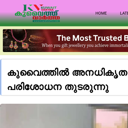
HOME
LAT
കുവൈത്തിൽ അനധികൃത താ
പരിശോധന തുടരുന്നു