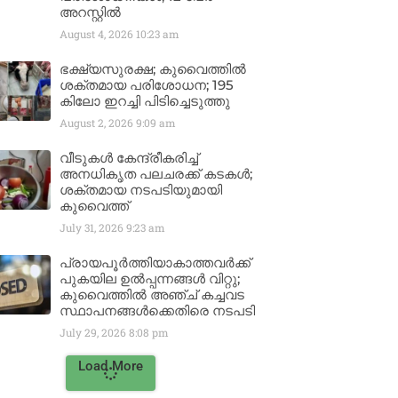
അറസ്റ്റിൽ
August 4, 2026
10:23 am
ഭക്ഷ്യസുരക്ഷ; കുവൈത്തിൽ
ശക്തമായ പരിശോധന; 195
കിലോ ഇറച്ചി പിടിച്ചെടുത്തു
August 2, 2026
9:09 am
വീടുകൾ കേന്ദ്രീകരിച്ച്
അനധികൃത പലചരക്ക് കടകൾ;
ശക്തമായ നടപടിയുമായി
കുവൈത്ത്
July 31, 2026
9:23 am
പ്രായപൂർത്തിയാകാത്തവർക്ക്
പുകയില ഉൽപ്പന്നങ്ങൾ വിറ്റു;
കുവൈത്തിൽ അഞ്ച് കച്ചവട
സ്ഥാപനങ്ങൾക്കെതിരെ നടപടി
July 29, 2026
8:08 pm
Load More