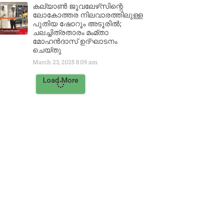
കല്യാൺ ജൂവലേഴ്‌സിന്റെ
ലോകോത്തര നിലവാരത്തിലുള്ള
പുതിയ ഷോറൂം അടൂരിൽ;
ചലച്ചിത്രതാരം മംമ്താ
മോഹൻദാസ് ഉദ്ഘാടനം
ചെയ്‌തു
March 23, 2025
8:09 am
Load More