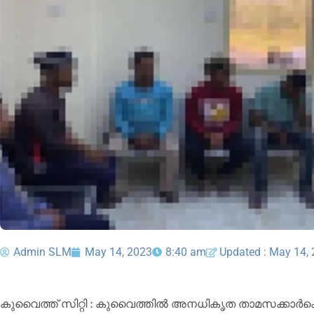
Admin SLM
May 14, 2023
8:40 am
Updated : May 14,
കുവൈത്ത് സിറ്റി : കുവൈത്തിൽ അനധികൃത താമസക്കാർക്