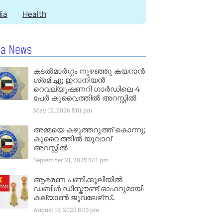
dia
Health
la News
കടൽമാർഗ്ഗം നുഴഞ്ഞു കയറാൻ
ശ്രമിച്ചു; ഇറാനിയൻ
റെവല്യൂഷണറി ഗാർഡിലെ 4
പേർ കുവൈത്തിൽ അറസ്റ്റിൽ
May 12, 2026
5:01 pm
അമ്മയെ കഴുത്തറുത്ത് കൊന്നു;
കുവൈത്തിൽ യുവാവ്
അറസ്റ്റിൽ
September 21, 2025
5:01 pm
ആഭരണ പണിക്കൂലിയിൽ
ഡബിൾ ഡിസ്കൗണ്ട് ഓഫറുമായി
കല്യാൺ ജൂവലേഴ്‌സ്..
August 15, 2025
8:03 pm