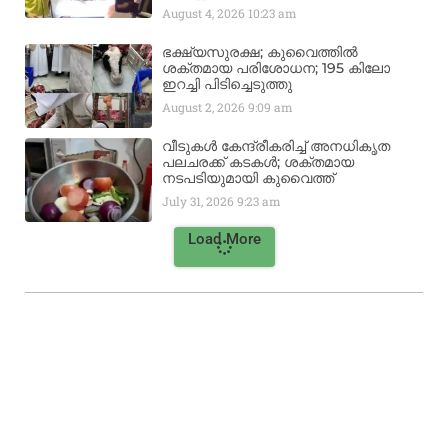
August 4, 2026
10:23 am
ഭക്ഷ്യസുരക്ഷ; കുവൈത്തിൽ
ശക്തമായ പരിശോധന; 195 കിലോ
ഇറച്ചി പിടിച്ചെടുത്തു
August 2, 2026
9:09 am
വീടുകൾ കേന്ദ്രീകരിച്ച് അനധികൃത
പലചരക്ക് കടകൾ; ശക്തമായ
നടപടിയുമായി കുവൈത്ത്
July 31, 2026
9:23 am
Load More