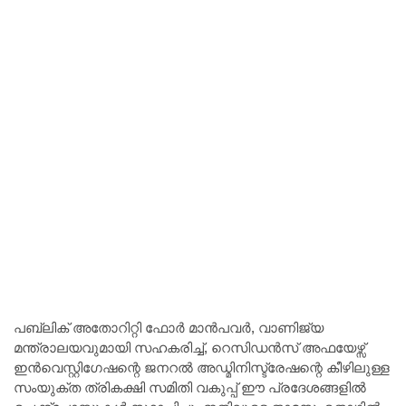
പബ്ലിക് അതോറിറ്റി ഫോർ മാൻപവർ, വാണിജ്യ
മന്ത്രാലയവുമായി സഹകരിച്ച്, റെസിഡൻസ് അഫയേഴ്സ്
ഇൻവെസ്റ്റിഗേഷന്റെ ജനറൽ അഡ്മിനിസ്ട്രേഷന്റെ കീഴിലുള്ള
സംയുക്ത ത്രികക്ഷി സമിതി വകുപ്പ് ഈ പ്രദേശങ്ങളിൽ