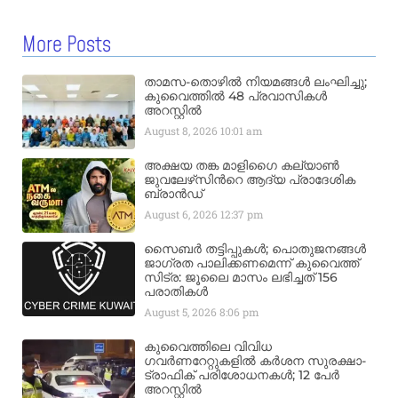
More Posts
താമസ-തൊഴിൽ നിയമങ്ങൾ ലംഘിച്ചു;
കുവൈത്തിൽ 48 പ്രവാസികൾ
അറസ്റ്റിൽ
August 8, 2026
10:01 am
അക്ഷയ തങ്ക മാളിഗൈ കല്യാണ്‍
ജുവലേഴ്‌സിന്‍റെ ആദ്യ പ്രാദേശിക
ബ്രാന്‍ഡ്
August 6, 2026
12:37 pm
സൈബർ തട്ടിപ്പുകൾ; പൊതുജനങ്ങൾ
ജാഗ്രത പാലിക്കണമെന്ന് കുവൈത്ത്
സിട്ര: ജൂലൈ മാസം ലഭിച്ചത് 156
പരാതികൾ
August 5, 2026
8:06 pm
കുവൈത്തിലെ വിവിധ
ഗവർണറേറ്റുകളിൽ കർശന സുരക്ഷാ-
ട്രാഫിക് പരിശോധനകൾ; 12 പേർ
അറസ്റ്റിൽ