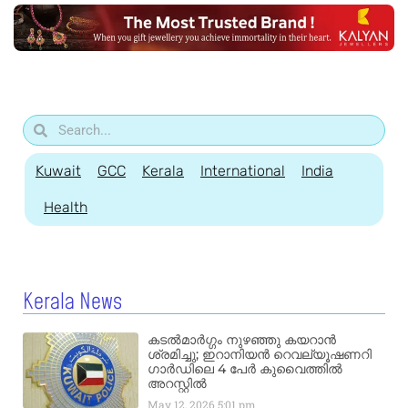
Kuwait
GCC
Kerala
International
India
Health
Kerala News
കടൽമാർഗ്ഗം നുഴഞ്ഞു കയറാൻ
ശ്രമിച്ചു; ഇറാനിയൻ റെവല്യൂഷണറി
ഗാർഡിലെ 4 പേർ കുവൈത്തിൽ
അറസ്റ്റിൽ
May 12, 2026
5:01 pm