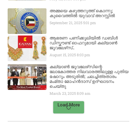
അമ്മയെ കഴുത്തറുത്ത് കൊന്നു;
കുവൈത്തിൽ യുവാവ് അറസ്റ്റിൽ
September 21, 2025
5:01 pm
ആഭരണ പണിക്കൂലിയിൽ ഡബിൾ
ഡിസ്കൗണ്ട് ഓഫറുമായി കല്യാൺ
ജൂവലേഴ്‌സ്..
August 15, 2025
8:03 pm
കല്യാൺ ജൂവലേഴ്‌സിന്റെ
ലോകോത്തര നിലവാരത്തിലുള്ള പുതിയ
ഷോറൂം അടൂരിൽ; ചലച്ചിത്രതാരം
മംമ്താ മോഹൻദാസ് ഉദ്ഘാടനം
ചെയ്‌തു
March 23, 2025
8:09 am
Load More