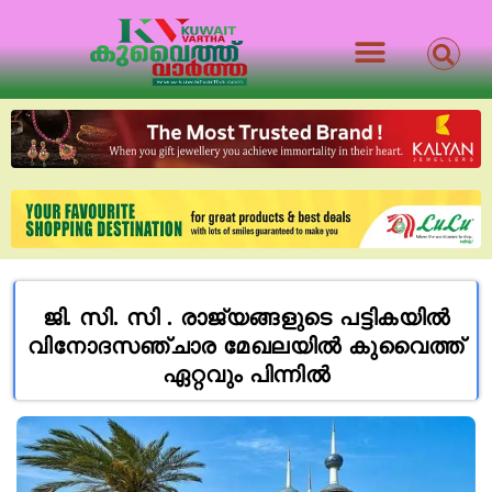
ജി. സി. സി . രാജ്യങ്ങളുടെ പട്ടികയിൽ
വിനോദസഞ്ചാര മേഖലയിൽ കുവൈത്ത്
ഏറ്റവും പിന്നിൽ