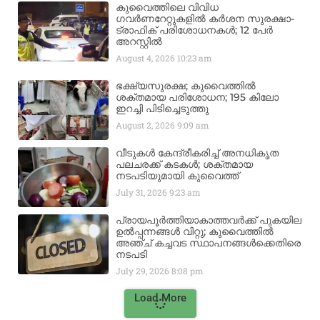
കുവൈത്തിലെ വിവിധ
ഗവർണറേറ്റുകളിൽ കർശന സുരക്ഷാ-
ട്രാഫിക് പരിശോധനകൾ; 12 പേർ
അറസ്റ്റിൽ
August 4, 2026
10:23 am
ഭക്ഷ്യസുരക്ഷ; കുവൈത്തിൽ
ശക്തമായ പരിശോധന; 195 കിലോ
ഇറച്ചി പിടിച്ചെടുത്തു
August 2, 2026
9:09 am
വീടുകൾ കേന്ദ്രീകരിച്ച് അനധികൃത
പലചരക്ക് കടകൾ; ശക്തമായ
നടപടിയുമായി കുവൈത്ത്
July 31, 2026
9:23 am
പ്രായപൂർത്തിയാകാത്തവർക്ക് പുകയില
ഉൽപ്പന്നങ്ങൾ വിറ്റു; കുവൈത്തിൽ
അഞ്ച് കച്ചവട സ്ഥാപനങ്ങൾക്കെതിരെ
നടപടി
July 29, 2026
8:08 pm
Load More