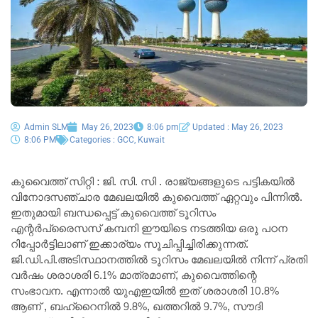
Admin SLM
May 26, 2023
8:06 pm
Updated : May 26, 2023
8:06 PM
Categories :
GCC
,
Kuwait
കുവൈത്ത് സിറ്റി : ജി. സി. സി . രാജ്യങ്ങളുടെ പട്ടികയിൽ
വിനോദസഞ്ചാര മേഖലയിൽ കുവൈത്ത് ഏറ്റവും പിന്നിൽ.
ഇതുമായി ബന്ധപ്പെട്ട് കുവൈത്ത് ടൂറിസം
എന്റർപ്രൈസസ് കമ്പനി ഈയിടെ നടത്തിയ ഒരു പഠന
റിപ്പോർട്ടിലാണ് ഇക്കാര്യം സൂചിപ്പിച്ചിരിക്കുന്നത്.
ജി.ഡി.പി.അടിസ്ഥാനത്തിൽ ടൂറിസം മേഖലയിൽ നിന്ന് പ്രതി
വർഷം ശരാശരി 6.1% മാത്രമാണ്, കുവൈത്തിന്റെ
സംഭാവന. എന്നാൽ യുഎഇയിൽ ഇത് ശരാശരി 10.8%
ആണ് , ബഹ്‌റൈനിൽ 9.8%, ഖത്തറിൽ 9.7%, സൗദി