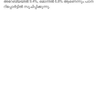
അറേബ്യയിൽ 9.4%, ഒമാനിൽ 6.8% ആണെന്നും പഠന
റിപ്പോർട്ടിൽ സൂചിപ്പിക്കുന്നു.