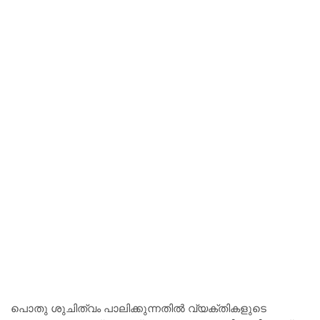
പൊതു ശുചിത്വം പാലിക്കുന്നതിൽ വ്യക്തികളുടെ