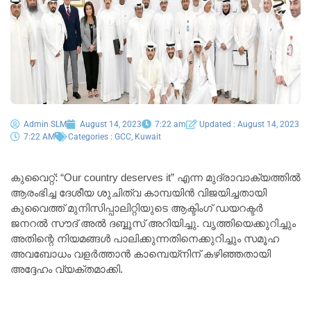
Admin SLM
August 14, 2023
7:22 am
Updated : August 14, 2023
7:22 AM
Categories :
GCC
,
Kuwait
കുവൈറ്റ്: “Our country deserves it” എന്ന മുദ്രാവാക്യത്തിൽ
ആരംഭിച്ച ദേശീയ ശുചിത്വ കാമ്പയിൻ വിജയിച്ചതായി
കുവൈത്ത് മുനിസിപ്പാലിറ്റിയുടെ ആക്ടിംഗ് ഡയറക്ടർ
ജനറൽ സൗദ് അൽ ദബ്ബൂസ് അറിയിച്ചു. വൃത്തിയെക്കുറിച്ചും
അതിന്റെ നിയമങ്ങൾ പാലിക്കുന്നതിനെക്കുറിച്ചും സമൂഹ
അവബോധം വളർത്താൻ കാമ്പെയ്‌നിന് കഴിഞ്ഞതായി
അദ്ദേഹം വ്യക്തമാക്കി.