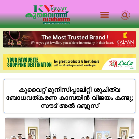
കുവൈറ്റ് മുനിസിപ്പാലിറ്റി ശുചിത്വ
ബോധവത്കരണ കാമ്പയിൻ വിജയം കണ്ടു;
സൗദ് അൽ ദബ്ബൂസ്