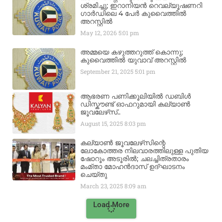
ശ്രമിച്ചു; ഇറാനിയൻ റെവല്യൂഷണറി
ഗാർഡിലെ 4 പേർ കുവൈത്തിൽ
അറസ്റ്റിൽ
May 12, 2026
5:01 pm
അമ്മയെ കഴുത്തറുത്ത് കൊന്നു;
കുവൈത്തിൽ യുവാവ് അറസ്റ്റിൽ
September 21, 2025
5:01 pm
ആഭരണ പണിക്കൂലിയിൽ ഡബിൾ
ഡിസ്കൗണ്ട് ഓഫറുമായി കല്യാൺ
ജൂവലേഴ്‌സ്..
August 15, 2025
8:03 pm
കല്യാൺ ജൂവലേഴ്‌സിന്റെ
ലോകോത്തര നിലവാരത്തിലുള്ള പുതിയ
ഷോറൂം അടൂരിൽ; ചലച്ചിത്രതാരം
മംമ്താ മോഹൻദാസ് ഉദ്ഘാടനം
ചെയ്‌തു
March 23, 2025
8:09 am
Load More