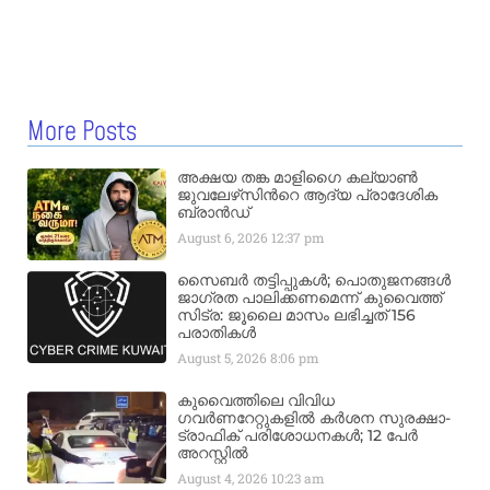
More Posts
അക്ഷയ തങ്ക മാളിഗൈ കല്യാണ്‍
ജുവലേഴ്‌സിന്‍റെ ആദ്യ പ്രാദേശിക
ബ്രാന്‍ഡ്
August 6, 2026
12:37 pm
സൈബർ തട്ടിപ്പുകൾ; പൊതുജനങ്ങൾ
ജാഗ്രത പാലിക്കണമെന്ന് കുവൈത്ത്
സിട്ര: ജൂലൈ മാസം ലഭിച്ചത് 156
പരാതികൾ
August 5, 2026
8:06 pm
കുവൈത്തിലെ വിവിധ
ഗവർണറേറ്റുകളിൽ കർശന സുരക്ഷാ-
ട്രാഫിക് പരിശോധനകൾ; 12 പേർ
അറസ്റ്റിൽ
August 4, 2026
10:23 am