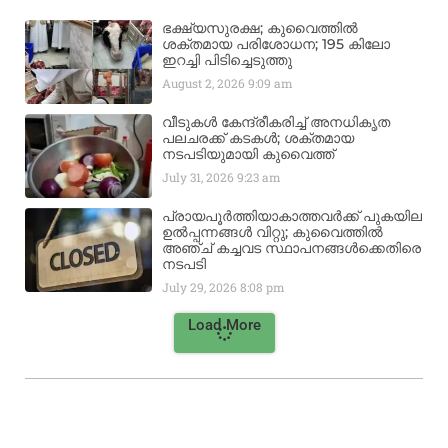
ഭക്ഷ്യസുരക്ഷ; കുവൈത്തിൽ
ശക്തമായ പരിശോധന; 195 കിലോ
ഇറച്ചി പിടിച്ചെടുത്തു
August 2, 2026
9:09 am
വീടുകൾ കേന്ദ്രീകരിച്ച് അനധികൃത
പലചരക്ക് കടകൾ; ശക്തമായ
നടപടിയുമായി കുവൈത്ത്
July 31, 2026
9:23 am
പ്രായപൂർത്തിയാകാത്തവർക്ക് പുകയില
ഉൽപ്പന്നങ്ങൾ വിറ്റു; കുവൈത്തിൽ
അഞ്ച് കച്ചവട സ്ഥാപനങ്ങൾക്കെതിരെ
നടപടി
July 29, 2026
8:08 pm
Load More