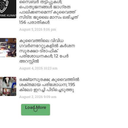
സൈബർ തട്ടിപ്പുകൾ;
പൊതുജനങ്ങൾ ജാഗ്രത
പാലിക്കണമെന്ന് കുവൈത്ത്
സിട്ര: ജൂലൈ മാസം ലഭിച്ചത്
156 പരാതികൾ
August 5, 2026
8:06 pm
കുവൈത്തിലെ വിവിധ
ഗവർണറേറ്റുകളിൽ കർശന
സുരക്ഷാ-ട്രാഫിക്
പരിശോധനകൾ; 12 പേർ
അറസ്റ്റിൽ
August 4, 2026
10:23 am
ഭക്ഷ്യസുരക്ഷ; കുവൈത്തിൽ
ശക്തമായ പരിശോധന; 195
കിലോ ഇറച്ചി പിടിച്ചെടുത്തു
August 2, 2026
9:09 am
Load More