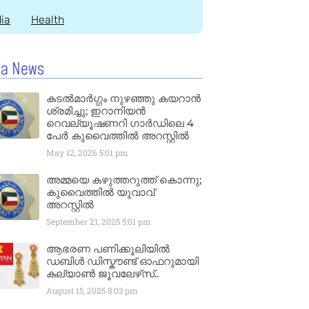
dia
Health
la News
കടൽമാർഗ്ഗം നുഴഞ്ഞു കയറാൻ
ശ്രമിച്ചു; ഇറാനിയൻ
റെവല്യൂഷണറി ഗാർഡിലെ 4
പേർ കുവൈത്തിൽ അറസ്റ്റിൽ
May 12, 2026
5:01 pm
അമ്മയെ കഴുത്തറുത്ത് കൊന്നു;
കുവൈത്തിൽ യുവാവ്
അറസ്റ്റിൽ
September 21, 2025
5:01 pm
ആഭരണ പണിക്കൂലിയിൽ
ഡബിൾ ഡിസ്കൗണ്ട് ഓഫറുമായി
കല്യാൺ ജൂവലേഴ്‌സ്..
August 15, 2025
8:03 pm