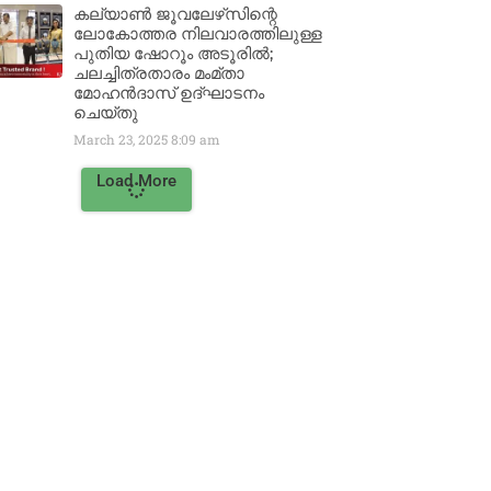
കല്യാൺ ജൂവലേഴ്‌സിന്റെ
ലോകോത്തര നിലവാരത്തിലുള്ള
പുതിയ ഷോറൂം അടൂരിൽ;
ചലച്ചിത്രതാരം മംമ്താ
മോഹൻദാസ് ഉദ്ഘാടനം
ചെയ്‌തു
March 23, 2025
8:09 am
Load More