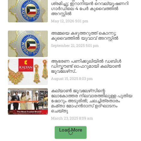
ശ്രമിച്ചു; ഇറാനിയൻ റെവല്യൂഷണറി
ഗാർഡിലെ 4 പേർ കുവൈത്തിൽ
അറസ്റ്റിൽ
May 12, 2026
5:01 pm
അമ്മയെ കഴുത്തറുത്ത് കൊന്നു;
കുവൈത്തിൽ യുവാവ് അറസ്റ്റിൽ
September 21, 2025
5:01 pm
ആഭരണ പണിക്കൂലിയിൽ ഡബിൾ
ഡിസ്കൗണ്ട് ഓഫറുമായി കല്യാൺ
ജൂവലേഴ്‌സ്..
August 15, 2025
8:03 pm
കല്യാൺ ജൂവലേഴ്‌സിന്റെ
ലോകോത്തര നിലവാരത്തിലുള്ള പുതിയ
ഷോറൂം അടൂരിൽ; ചലച്ചിത്രതാരം
മംമ്താ മോഹൻദാസ് ഉദ്ഘാടനം
ചെയ്‌തു
March 23, 2025
8:09 am
Load More