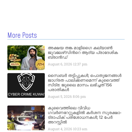
More Posts
അക്ഷയ തങ്ക മാളിഗൈ കല്യാണ്‍
ജുവലേഴ്‌സിന്‍റെ ആദ്യ പ്രാദേശിക
ബ്രാന്‍ഡ്
August 6, 2026
12:37 pm
സൈബർ തട്ടിപ്പുകൾ; പൊതുജനങ്ങൾ
ജാഗ്രത പാലിക്കണമെന്ന് കുവൈത്ത്
സിട്ര: ജൂലൈ മാസം ലഭിച്ചത് 156
പരാതികൾ
August 5, 2026
8:06 pm
കുവൈത്തിലെ വിവിധ
ഗവർണറേറ്റുകളിൽ കർശന സുരക്ഷാ-
ട്രാഫിക് പരിശോധനകൾ; 12 പേർ
അറസ്റ്റിൽ
August 4, 2026
10:23 am