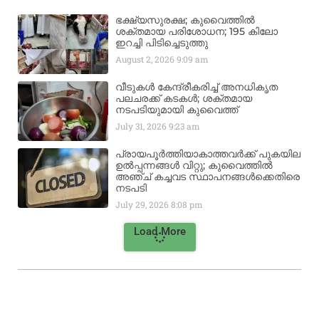
ഭക്ഷ്യസുരക്ഷ; കുവൈത്തിൽ
ശക്തമായ പരിശോധന; 195 കിലോ
ഇറച്ചി പിടിച്ചെടുത്തു
August 2, 2026
9:09 am
വീടുകൾ കേന്ദ്രീകരിച്ച് അനധികൃത
പലചരക്ക് കടകൾ; ശക്തമായ
നടപടിയുമായി കുവൈത്ത്
July 31, 2026
9:23 am
പ്രായപൂർത്തിയാകാത്തവർക്ക് പുകയില
ഉൽപ്പന്നങ്ങൾ വിറ്റു; കുവൈത്തിൽ
അഞ്ച് കച്ചവട സ്ഥാപനങ്ങൾക്കെതിരെ
നടപടി
July 29, 2026
8:08 pm
Load More