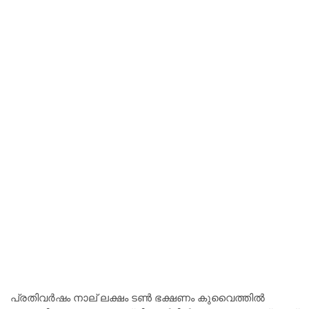
പ്രതിവർഷം നാല് ലക്ഷം ടൺ ഭക്ഷണം കുവൈത്തിൽ