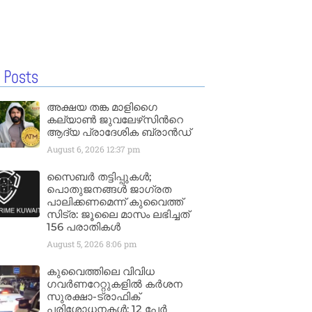
 Posts
അക്ഷയ തങ്ക മാളിഗൈ
കല്യാണ്‍ ജുവലേഴ്‌സിന്‍റെ
ആദ്യ പ്രാദേശിക ബ്രാന്‍ഡ്
August 6, 2026
12:37 pm
സൈബർ തട്ടിപ്പുകൾ;
പൊതുജനങ്ങൾ ജാഗ്രത
പാലിക്കണമെന്ന് കുവൈത്ത്
സിട്ര: ജൂലൈ മാസം ലഭിച്ചത്
156 പരാതികൾ
August 5, 2026
8:06 pm
കുവൈത്തിലെ വിവിധ
ഗവർണറേറ്റുകളിൽ കർശന
സുരക്ഷാ-ട്രാഫിക്
പരിശോധനകൾ; 12 പേർ