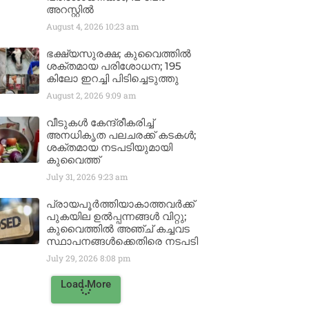
അറസ്റ്റിൽ
August 4, 2026
10:23 am
ഭക്ഷ്യസുരക്ഷ; കുവൈത്തിൽ
ശക്തമായ പരിശോധന; 195
കിലോ ഇറച്ചി പിടിച്ചെടുത്തു
August 2, 2026
9:09 am
വീടുകൾ കേന്ദ്രീകരിച്ച്
അനധികൃത പലചരക്ക് കടകൾ;
ശക്തമായ നടപടിയുമായി
കുവൈത്ത്
July 31, 2026
9:23 am
പ്രായപൂർത്തിയാകാത്തവർക്ക്
പുകയില ഉൽപ്പന്നങ്ങൾ വിറ്റു;
കുവൈത്തിൽ അഞ്ച് കച്ചവട
സ്ഥാപനങ്ങൾക്കെതിരെ നടപടി
July 29, 2026
8:08 pm
Load More