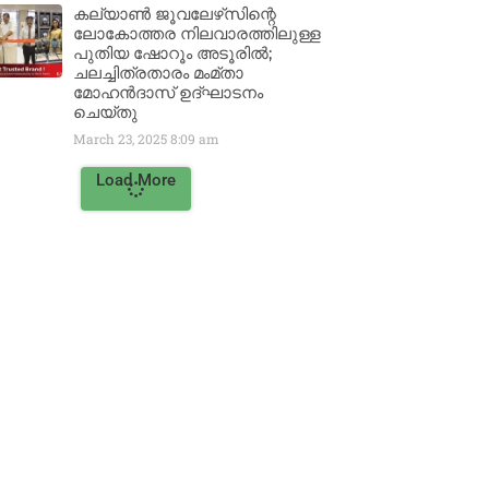
കല്യാൺ ജൂവലേഴ്‌സിന്റെ
ലോകോത്തര നിലവാരത്തിലുള്ള
പുതിയ ഷോറൂം അടൂരിൽ;
ചലച്ചിത്രതാരം മംമ്താ
മോഹൻദാസ് ഉദ്ഘാടനം
ചെയ്‌തു
March 23, 2025
8:09 am
Load More