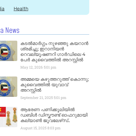
dia
Health
la News
കടൽമാർഗ്ഗം നുഴഞ്ഞു കയറാൻ
ശ്രമിച്ചു; ഇറാനിയൻ
റെവല്യൂഷണറി ഗാർഡിലെ 4
പേർ കുവൈത്തിൽ അറസ്റ്റിൽ
May 12, 2026
5:01 pm
അമ്മയെ കഴുത്തറുത്ത് കൊന്നു;
കുവൈത്തിൽ യുവാവ്
അറസ്റ്റിൽ
September 21, 2025
5:01 pm
ആഭരണ പണിക്കൂലിയിൽ
ഡബിൾ ഡിസ്കൗണ്ട് ഓഫറുമായി
കല്യാൺ ജൂവലേഴ്‌സ്..
August 15, 2025
8:03 pm