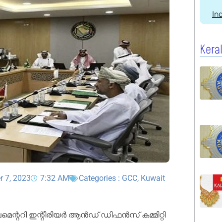
In
Kera
r 7, 2023
7:32 AM
Categories :
GCC
,
Kuwait
മെ​ന്റ​റി ഇ​ന്റീ​രി​യ​ർ ആ​ൻ​ഡ് ഡി​ഫ​ൻ​സ് ക​മ്മി​റ്റി