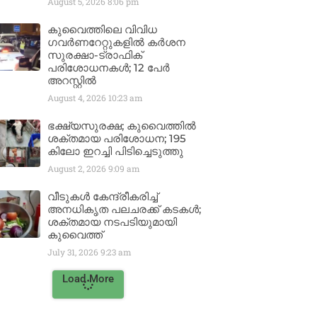
August 5, 2026
8:06 pm
കുവൈത്തിലെ വിവിധ
ഗവർണറേറ്റുകളിൽ കർശന
സുരക്ഷാ-ട്രാഫിക്
പരിശോധനകൾ; 12 പേർ
അറസ്റ്റിൽ
August 4, 2026
10:23 am
ഭക്ഷ്യസുരക്ഷ; കുവൈത്തിൽ
ശക്തമായ പരിശോധന; 195
കിലോ ഇറച്ചി പിടിച്ചെടുത്തു
August 2, 2026
9:09 am
വീടുകൾ കേന്ദ്രീകരിച്ച്
അനധികൃത പലചരക്ക് കടകൾ;
ശക്തമായ നടപടിയുമായി
കുവൈത്ത്
July 31, 2026
9:23 am
Load More