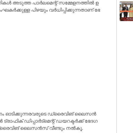
​ൾ അ​ടു​ത്ത പാ​ർ​ല​മെ​ന്റ് സ​മ്മേ​ള​ന​ത്തി​ൽ ഉ​
​ഘ​ക​ർ​ക്കു​ള്ള പി​ഴ​യും വ​ർ​ധി​പ്പി​ക്കു​ന്ന​താ​ണ് ഭേ​
വാഹനം ഓടിക്കുന്നരവരുടെ ഡ്രൈ​വി​ങ് ലൈ​സ​ൻ​
ി​ക് ഡി​പ്പാ​ർ​ട്മെ​ന്റ് ഡ​യ​റ​ക്ട​ർ​ക്ക് ഭേ​ദ​ഗ​
േ ഡ്രൈ​വി​ങ് ലൈ​സ​ൻ​സ് വീ​ണ്ടും ന​ൽ​കൂ.