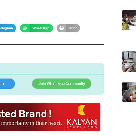
Telegram
WhatsApp
Print
up
Join WhatsApp Community