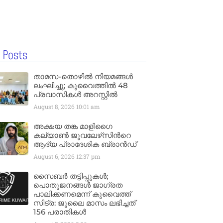
 Posts
താമസ-തൊഴിൽ നിയമങ്ങൾ
ലംഘിച്ചു; കുവൈത്തിൽ 48
പ്രവാസികൾ അറസ്റ്റിൽ
August 8, 2026
10:01 am
അക്ഷയ തങ്ക മാളിഗൈ
കല്യാണ്‍ ജുവലേഴ്‌സിന്‍റെ
ആദ്യ പ്രാദേശിക ബ്രാന്‍ഡ്
August 6, 2026
12:37 pm
സൈബർ തട്ടിപ്പുകൾ;
പൊതുജനങ്ങൾ ജാഗ്രത
പാലിക്കണമെന്ന് കുവൈത്ത്
സിട്ര: ജൂലൈ മാസം ലഭിച്ചത്
156 പരാതികൾ