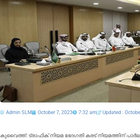
Admin SLM
October 7, 2023
7:32 am
Updated : Octobe
കു​വൈ​ത്ത്: ട്രാ​ഫി​ക് നി​യ​മ ഭേ​ദ​ഗ​തി ക​ര​ട് നി​യ​മ​ത്തി​ന് പാ​ർ​ല​