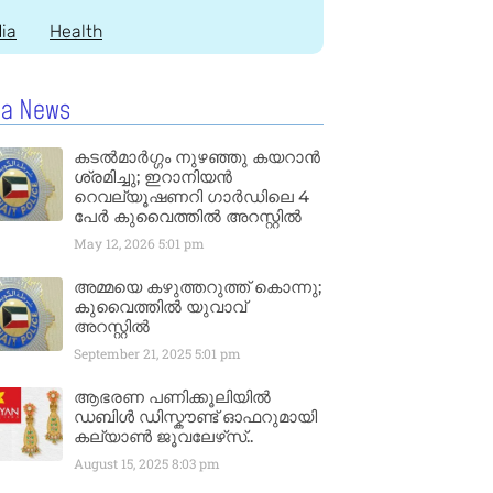
dia
Health
la News
കടൽമാർഗ്ഗം നുഴഞ്ഞു കയറാൻ
ശ്രമിച്ചു; ഇറാനിയൻ
റെവല്യൂഷണറി ഗാർഡിലെ 4
പേർ കുവൈത്തിൽ അറസ്റ്റിൽ
May 12, 2026
5:01 pm
അമ്മയെ കഴുത്തറുത്ത് കൊന്നു;
കുവൈത്തിൽ യുവാവ്
അറസ്റ്റിൽ
September 21, 2025
5:01 pm
ആഭരണ പണിക്കൂലിയിൽ
ഡബിൾ ഡിസ്കൗണ്ട് ഓഫറുമായി
കല്യാൺ ജൂവലേഴ്‌സ്..
August 15, 2025
8:03 pm