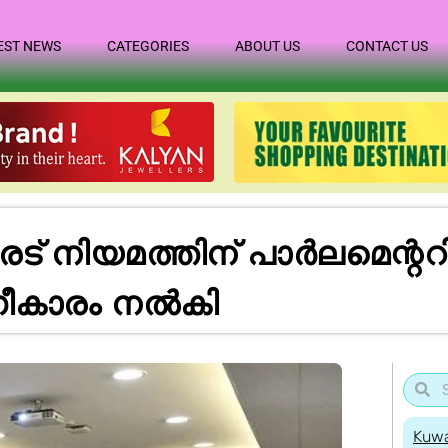
EST NEWS
CATEGORIES
ABOUT US
CONTACT US
​ട് നി​യ​മ​ത്തി​ന് പാ​ർ​ല​മെ​ന്റ​
​ഗീ​കാ​രം നൽകി
Kuwa