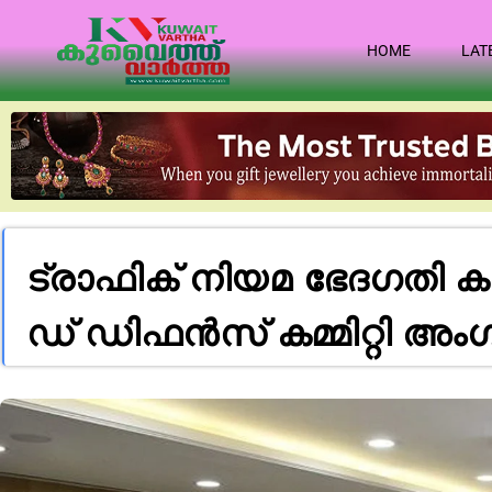
HOME
LAT
ട്രാ​ഫി​ക് നി​യ​മ ഭേ​ദ​ഗ​തി ക​ര
ഡ് ഡി​ഫ​ൻ​സ് ക​മ്മി​റ്റി അം