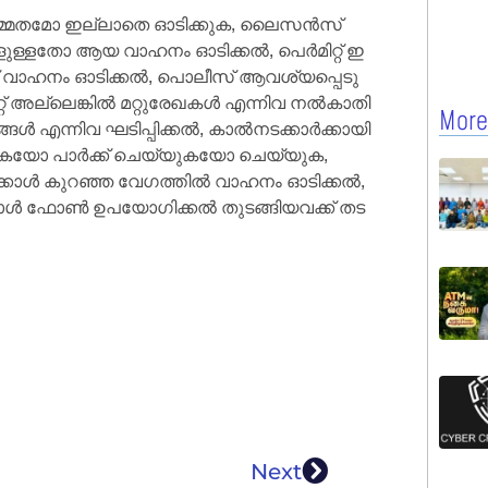
മ​ത​മോ ഇ​ല്ലാ​തെ ഓ​ടി​ക്കു​ക, ലൈ​സ​ൻ​സ്
ു​ള്ള​തോ ആ​യ വാ​ഹ​നം ഓ​ടി​ക്ക​ൽ, പെ​ർ​മി​റ്റ് ഇ​
്ച് വാ​ഹ​നം ഓ​ടി​ക്ക​ൽ, പൊ​ലീ​സ് ആ​വ​ശ്യ​പ്പെ​ടു​
അ​ല്ലെ​ങ്കി​ൽ മ​റ്റു​രേ​ഖ​ക​ൾ എ​ന്നി​വ ന​ൽ​കാ​തി​
More
​ൾ എ​ന്നി​വ ഘ​ടി​പ്പി​ക്ക​ൽ, കാ​ൽ​ന​ട​ക്കാ​ർ​ക്കാ​യി
്കു​ക​യോ പാ​ർ​ക്ക് ചെ​യ്യു​ക​യോ ചെ​യ്യു​ക,
്കാ​ൾ കു​റ​ഞ്ഞ വേ​ഗ​ത്തി​ൽ വാ​ഹ​നം ഓ​ടി​ക്ക​ൽ,
പോ​ൾ ഫോ​ൺ ഉ​പ​യോ​ഗി​ക്ക​ൽ തു​ട​ങ്ങി​യ​വ​ക്ക് ത​ട​
Next