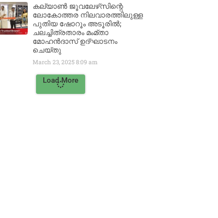
കല്യാൺ ജൂവലേഴ്‌സിന്റെ
ലോകോത്തര നിലവാരത്തിലുള്ള
പുതിയ ഷോറൂം അടൂരിൽ;
ചലച്ചിത്രതാരം മംമ്താ
മോഹൻദാസ് ഉദ്ഘാടനം
ചെയ്‌തു
March 23, 2025
8:09 am
Load More