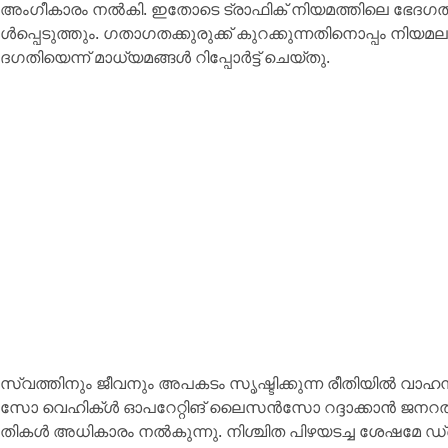
അം​ഗീ​കാ​രം നൽകി. ഇ​തോ​ടെ ട്രാ​ഫി​ക് നി​യ​മ​ത്തി​ലെ ഭേ​ദ​ഗ​തി​ക
ൾ​പ്പെ​ടു​ത്തും. ഗ​താ​ഗ​ത​ക്കു​രു​ക്ക് കു​റ​ക്കു​ന്ന​തി​നൊ​പ്പം നി​യ​മ​ലം
ദ​ഗ​തി​യെ​ന്ന് മാ​ധ്യ​മ​ങ്ങ​ൾ റി​പ്പോ​ർ​ട്ട് ചെ​യ്തു.
സ്വ​ത്തി​നും ജീ​വ​നും അ​പ​ക​ടം സൃ​ഷ്ടി​ക്കുന്ന രീതിയിൽ 
സോ വെ​ഹി​ക്ൾ ഓ​പ​റേ​റ്റി​ങ് ലൈ​സ​ൻ​സോ റ​ദ്ദാ​ക്കാ​ൻ ജ​ന​റ​ൽ ട്രാ​ഫ
തി​ക​ൾ അ​ധി​കാ​രം ന​ൽ​കു​ന്നു. നി​ശ്ചി​ത പി​ഴ​യ​ട​ച്ച ശേ​ഷ​മ