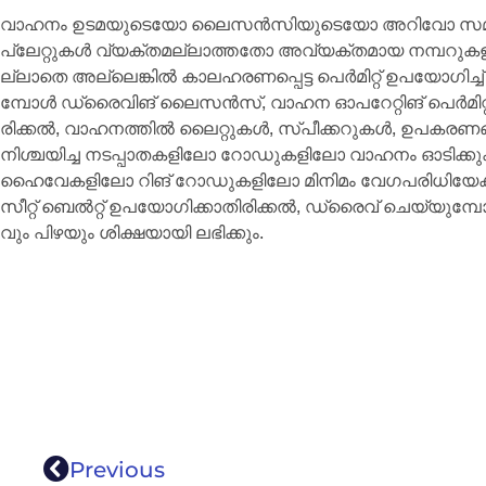
വാ​ഹ​നം ഉ​ട​മ​യു​ടെ​യോ ലൈ​സ​ൻ​സി​യു​ടെ​യോ അ​റി​വോ സ​മ്
പ്ലേ​റ്റു​ക​ൾ വ്യ​ക്ത​മ​ല്ലാ​ത്ത​തോ അ​വ്യ​ക്ത​മാ​യ ന​മ്പ​റു​ക​ള
ല്ലാ​തെ അ​ല്ലെ​ങ്കി​ൽ കാ​ല​ഹ​ര​ണ​പ്പെ​ട്ട പെ​ർ​മി​റ്റ് ഉ​പ​യോ​ഗി​ച
മ്പോ​ൾ ഡ്രൈ​വി​ങ് ലൈ​സ​ൻ​സ്, വാ​ഹ​ന ഓ​പ​റേ​റ്റി​ങ് പെ​ർ​മി​റ്റ് 
രി​ക്ക​ൽ, വാ​ഹ​ന​ത്തി​ൽ ലൈ​റ്റു​ക​ൾ, സ്പീ​ക്ക​റു​ക​ൾ, ഉ​പ​ക​ര​ണ​ങ്ങ
നി​ശ്ച​യി​ച്ച ന​ട​പ്പാ​ത​ക​ളി​ലോ റോ​ഡു​ക​ളി​ലോ വാ​ഹ​നം ഓ​ടി​ക
ഹൈ​വേ​ക​ളി​ലോ റി​ങ് റോ​ഡു​ക​ളി​ലോ മി​നി​മം വേ​ഗ​പ​രി​ധി​യേ​ക
സീ​റ്റ് ബെ​ൽ​റ്റ് ഉ​പ​യോ​ഗി​ക്കാ​തി​രി​ക്ക​ൽ, ഡ്രൈ​വ് ചെ​യ്യു​മ്
വും പി​ഴ​യും ശി​ക്ഷ​യാ​യി ല​ഭി​ക്കും.
Previous