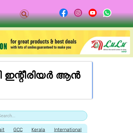
റി ഇ​ന്റീ​രി​യ​ർ ആ​ൻ​
it
GCC
Kerala
International