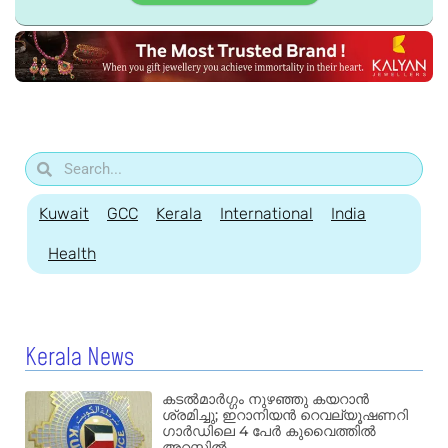
Kuwait
GCC
Kerala
International
India
Health
Kerala News
കടൽമാർഗ്ഗം നുഴഞ്ഞു കയറാൻ
ശ്രമിച്ചു; ഇറാനിയൻ റെവല്യൂഷണറി
ഗാർഡിലെ 4 പേർ കുവൈത്തിൽ
അറസ്റ്റിൽ