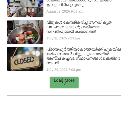
ശക്തമായ പരിശോധന; 195 കിലോ
ഇറച്ചി പിടിച്ചെടുത്തു
August 2, 2026
9:09 am
വീടുകൾ കേന്ദ്രീകരിച്ച് അനധികൃത
പലചരക്ക് കടകൾ; ശക്തമായ
നടപടിയുമായി കുവൈത്ത്
July 31, 2026
9:23 am
പ്രായപൂർത്തിയാകാത്തവർക്ക് പുകയില
ഉൽപ്പന്നങ്ങൾ വിറ്റു; കുവൈത്തിൽ
അഞ്ച് കച്ചവട സ്ഥാപനങ്ങൾക്കെതിരെ
നടപടി
July 29, 2026
8:08 pm
Load More