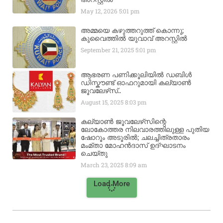
May 12, 2026
5:01 pm
അമ്മയെ കഴുത്തറുത്ത് കൊന്നു;
കുവൈത്തിൽ യുവാവ് അറസ്റ്റിൽ
September 21, 2025
5:01 pm
ആഭരണ പണിക്കൂലിയിൽ ഡബിൾ
ഡിസ്കൗണ്ട് ഓഫറുമായി കല്യാൺ
ജൂവലേഴ്‌സ്..
August 15, 2025
8:03 pm
കല്യാൺ ജൂവലേഴ്‌സിന്റെ
ലോകോത്തര നിലവാരത്തിലുള്ള പുതിയ
ഷോറൂം അടൂരിൽ; ചലച്ചിത്രതാരം
മംമ്താ മോഹൻദാസ് ഉദ്ഘാടനം
ചെയ്‌തു
March 23, 2025
8:09 am
Load More