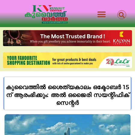
കുവൈത്തിൽ ശൈത്യകാലം ഒക്ടോബർ 15
ന് ആരംഭിക്കും: അൽ ഒജൈരി സയന്റിഫിക്
സെന്റർ