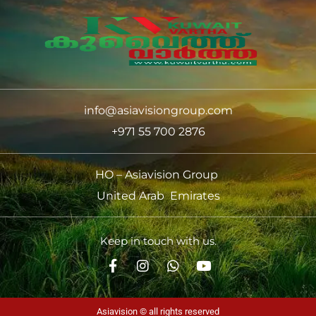
info@asiavisiongroup.com
+971 55 700 2876
HO – Asiavision Group
United Arab Emirates
Keep in touch with us.
Asiavision © all rights reserved