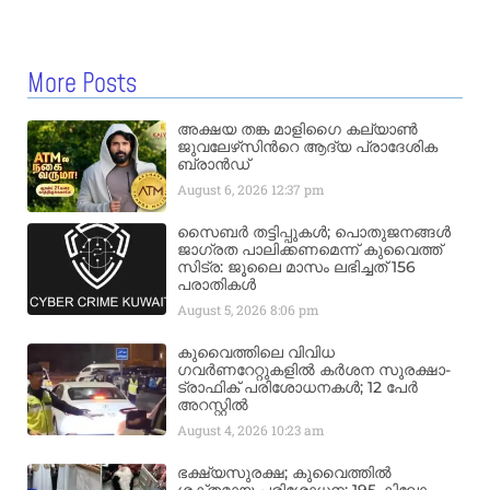
More Posts
അക്ഷയ തങ്ക മാളിഗൈ കല്യാണ്‍
ജുവലേഴ്‌സിന്‍റെ ആദ്യ പ്രാദേശിക
ബ്രാന്‍ഡ്
August 6, 2026
12:37 pm
സൈബർ തട്ടിപ്പുകൾ; പൊതുജനങ്ങൾ
ജാഗ്രത പാലിക്കണമെന്ന് കുവൈത്ത്
സിട്ര: ജൂലൈ മാസം ലഭിച്ചത് 156
പരാതികൾ
August 5, 2026
8:06 pm
കുവൈത്തിലെ വിവിധ
ഗവർണറേറ്റുകളിൽ കർശന സുരക്ഷാ-
ട്രാഫിക് പരിശോധനകൾ; 12 പേർ
അറസ്റ്റിൽ
August 4, 2026
10:23 am
ഭക്ഷ്യസുരക്ഷ; കുവൈത്തിൽ