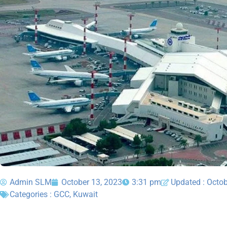
Admin SLM
October 13, 2023
3:31 pm
Updated : Octob
Categories :
GCC
,
Kuwait