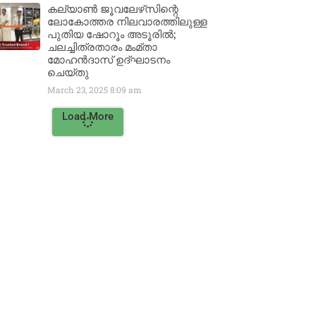
കല്യാൺ ജൂവലേഴ്‌സിന്റെ
ലോകോത്തര നിലവാരത്തിലുള്ള
പുതിയ ഷോറൂം അടൂരിൽ;
ചലച്ചിത്രതാരം മംമ്താ
മോഹൻദാസ് ഉദ്ഘാടനം
ചെയ്‌തു
March 23, 2025
8:09 am
Load More