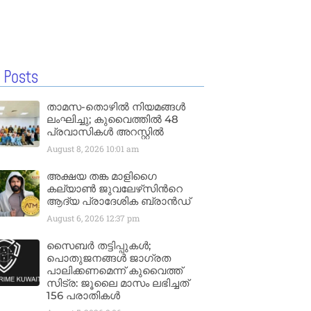
 Posts
താമസ-തൊഴിൽ നിയമങ്ങൾ
ലംഘിച്ചു; കുവൈത്തിൽ 48
പ്രവാസികൾ അറസ്റ്റിൽ
August 8, 2026
10:01 am
അക്ഷയ തങ്ക മാളിഗൈ
കല്യാണ്‍ ജുവലേഴ്‌സിന്‍റെ
ആദ്യ പ്രാദേശിക ബ്രാന്‍ഡ്
August 6, 2026
12:37 pm
സൈബർ തട്ടിപ്പുകൾ;
പൊതുജനങ്ങൾ ജാഗ്രത
പാലിക്കണമെന്ന് കുവൈത്ത്
സിട്ര: ജൂലൈ മാസം ലഭിച്ചത്
156 പരാതികൾ