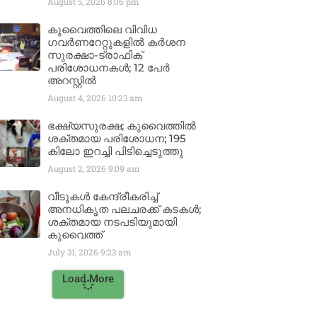
August 5, 2026
8:06 pm
കുവൈത്തിലെ വിവിധ
ഗവർണറേറ്റുകളിൽ കർശന
സുരക്ഷാ-ട്രാഫിക്
പരിശോധനകൾ; 12 പേർ
അറസ്റ്റിൽ
August 4, 2026
10:23 am
ഭക്ഷ്യസുരക്ഷ; കുവൈത്തിൽ
ശക്തമായ പരിശോധന; 195
കിലോ ഇറച്ചി പിടിച്ചെടുത്തു
August 2, 2026
9:09 am
വീടുകൾ കേന്ദ്രീകരിച്ച്
അനധികൃത പലചരക്ക് കടകൾ;
ശക്തമായ നടപടിയുമായി
കുവൈത്ത്
July 31, 2026
9:23 am
Load More