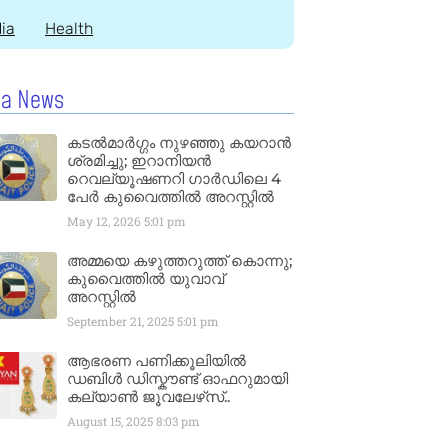
dia
Health
la News
കടൽമാർഗ്ഗം നുഴഞ്ഞു കയറാൻ
ശ്രമിച്ചു; ഇറാനിയൻ
റെവല്യൂഷണറി ഗാർഡിലെ 4
പേർ കുവൈത്തിൽ അറസ്റ്റിൽ
May 12, 2026
5:01 pm
അമ്മയെ കഴുത്തറുത്ത് കൊന്നു;
കുവൈത്തിൽ യുവാവ്
അറസ്റ്റിൽ
September 21, 2025
5:01 pm
ആഭരണ പണിക്കൂലിയിൽ
ഡബിൾ ഡിസ്കൗണ്ട് ഓഫറുമായി
കല്യാൺ ജൂവലേഴ്‌സ്..
August 15, 2025
8:03 pm