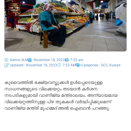
Admin SLM
November 18, 2023
7:53 am
Updated : November 18, 2023
7:53 AM
Categories :
GCC
,
Kuwait
കുവൈത്തില്‍ ഭക്ഷ്യവസ്തുക്കള്‍ ഉള്‍പ്പെടെയുള്ള
സാധനങ്ങളുടെ വിലക്കയറ്റം തടയാൻ കർശന
നടപടികളുമായി വാണിജ്യ മന്ത്രാലയം. അന്യായമായ
വിലക്കയറ്റത്തിനുള്ള പിഴ തുകകള്‍ വര്‍ദ്ധിപ്പിക്കുമെന്ന്
വാണിജ്യ മന്ത്രി മുഹമ്മദ് അൽ ഐബാൻ പറഞ്ഞു.