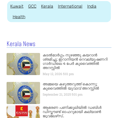
Kuwait
GCC
Kerala
International
India
Health
Kerala News
കടൽമാർഗ്ഗം നുഴഞ്ഞു കയറാൻ
ശ്രമിച്ചു; ഇറാനിയൻ റെവല്യൂഷണറി
ഗാർഡിലെ 4 പേർ കുവൈത്തിൽ
അറസ്റ്റിൽ
May 12, 2026
5:01 pm
അമ്മയെ കഴുത്തറുത്ത് കൊന്നു;
കുവൈത്തിൽ യുവാവ് അറസ്റ്റിൽ
September 21, 2025
5:01 pm
ആഭരണ പണിക്കൂലിയിൽ ഡബിൾ
ഡിസ്കൗണ്ട് ഓഫറുമായി കല്യാൺ
ജൂവലേഴ്‌സ്..