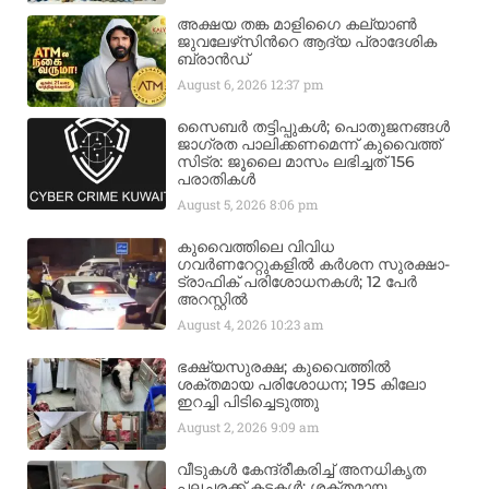
അക്ഷയ തങ്ക മാളിഗൈ കല്യാണ്‍
ജുവലേഴ്‌സിന്‍റെ ആദ്യ പ്രാദേശിക
ബ്രാന്‍ഡ്
August 6, 2026
12:37 pm
സൈബർ തട്ടിപ്പുകൾ; പൊതുജനങ്ങൾ
ജാഗ്രത പാലിക്കണമെന്ന് കുവൈത്ത്
സിട്ര: ജൂലൈ മാസം ലഭിച്ചത് 156
പരാതികൾ
August 5, 2026
8:06 pm
കുവൈത്തിലെ വിവിധ
ഗവർണറേറ്റുകളിൽ കർശന സുരക്ഷാ-
ട്രാഫിക് പരിശോധനകൾ; 12 പേർ
അറസ്റ്റിൽ
August 4, 2026
10:23 am
ഭക്ഷ്യസുരക്ഷ; കുവൈത്തിൽ
ശക്തമായ പരിശോധന; 195 കിലോ
ഇറച്ചി പിടിച്ചെടുത്തു
August 2, 2026
9:09 am
വീടുകൾ കേന്ദ്രീകരിച്ച് അനധികൃത
പലചരക്ക് കടകൾ; ശക്തമായ