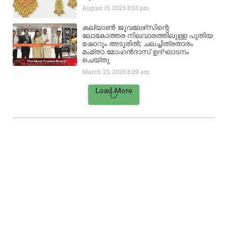
August 15, 2025
8:03 pm
കല്യാൺ ജൂവലേഴ്‌സിന്റെ
ലോകോത്തര നിലവാരത്തിലുള്ള പുതിയ
ഷോറൂം അടൂരിൽ; ചലച്ചിത്രതാരം
മംമ്താ മോഹൻദാസ് ഉദ്ഘാടനം
ചെയ്‌തു
March 23, 2025
8:09 am
Load More