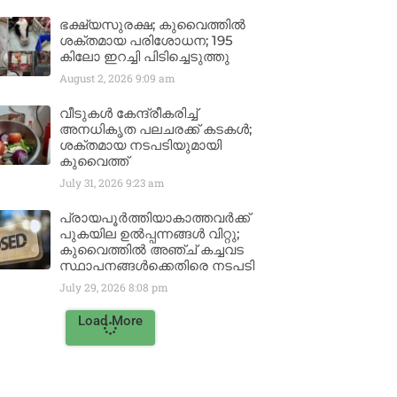
ഭക്ഷ്യസുരക്ഷ; കുവൈത്തിൽ
ശക്തമായ പരിശോധന; 195
കിലോ ഇറച്ചി പിടിച്ചെടുത്തു
August 2, 2026
9:09 am
വീടുകൾ കേന്ദ്രീകരിച്ച്
അനധികൃത പലചരക്ക് കടകൾ;
ശക്തമായ നടപടിയുമായി
കുവൈത്ത്
July 31, 2026
9:23 am
പ്രായപൂർത്തിയാകാത്തവർക്ക്
പുകയില ഉൽപ്പന്നങ്ങൾ വിറ്റു;
കുവൈത്തിൽ അഞ്ച് കച്ചവട
സ്ഥാപനങ്ങൾക്കെതിരെ നടപടി
July 29, 2026
8:08 pm
Load More