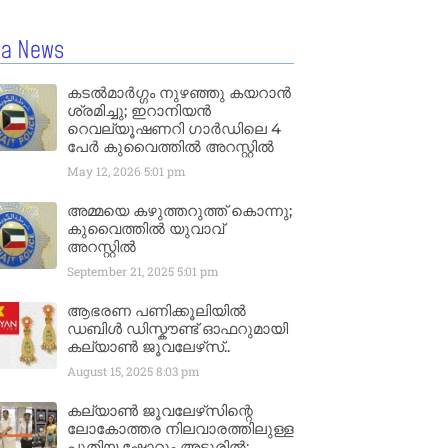
la News
കടൽമാർഗ്ഗം നുഴഞ്ഞു കയറാൻ
ശ്രമിച്ചു; ഇറാനിയൻ
റെവല്യൂഷണറി ഗാർഡിലെ 4
പേർ കുവൈത്തിൽ അറസ്റ്റിൽ
May 12, 2026
5:01 pm
അമ്മയെ കഴുത്തറുത്ത് കൊന്നു;
കുവൈത്തിൽ യുവാവ്
അറസ്റ്റിൽ
September 21, 2025
5:01 pm
ആഭരണ പണിക്കൂലിയിൽ
ഡബിൾ ഡിസ്കൗണ്ട് ഓഫറുമായി
കല്യാൺ ജൂവലേഴ്‌സ്..
August 15, 2025
8:03 pm
കല്യാൺ ജൂവലേഴ്‌സിന്റെ
ലോകോത്തര നിലവാരത്തിലുള്ള
പുതിയ ഷോറൂം അടൂരിൽ;