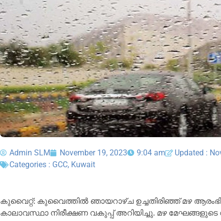
Admin SLM
November 19, 2023
9:04 am
Updated : No
Categories :
GCC
,
Kuwait
കുവൈറ്റ്: കുവൈത്തിൽ ഞായറാഴ്ച ഉച്ചതിരിഞ്ഞ് മഴ ആരംഭിച്ച്
കാലാവസ്ഥാ നിരീക്ഷണ വകുപ്പ് അറിയിച്ചു. മഴ മേഘങ്ങള