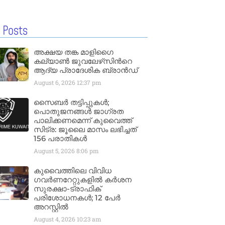
 Posts
അക്ഷയ തങ്ക മാളിഗൈ
കല്യാണ്‍ ജുവലേഴ്‌സിന്‍റെ
ആദ്യ പ്രാദേശിക ബ്രാന്‍ഡ്
August 6, 2026
12:37 pm
സൈബർ തട്ടിപ്പുകൾ;
പൊതുജനങ്ങൾ ജാഗ്രത
പാലിക്കണമെന്ന് കുവൈത്ത്
സിട്ര: ജൂലൈ മാസം ലഭിച്ചത്
156 പരാതികൾ
August 5, 2026
8:06 pm
കുവൈത്തിലെ വിവിധ
ഗവർണറേറ്റുകളിൽ കർശന
സുരക്ഷാ-ട്രാഫിക്
പരിശോധനകൾ; 12 പേർ
അറസ്റ്റിൽ
August 4, 2026
10:23 am