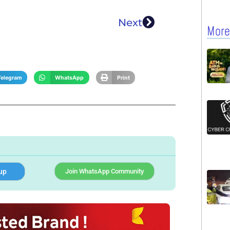
Next
More
Telegram
WhatsApp
Print
up
Join WhatsApp Community