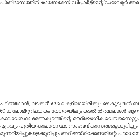
പ്രതിഭാസത്തിന് കാരണമെന്ന് ഡിപ്പാർട്ട്‌മെന്റ് ഡയറക്ടർ
പടിഞ്ഞാറൻ, വടക്കൻ മേഖലകളിലായിരിക്കും മഴ കൂടുതൽ ബാധിക
60 കിലോമീറ്ററിലധികം വേഗതയിലും കടൽ തിരമാലകൾ ആറട
കാലാവസ്ഥാ ഭരണകൂടത്തിന്റെ ഔദ്യോഗിക വെബ്‌സൈറ്റും സ്മ
ഏറ്റവും പുതിയ കാലാവസ്ഥാ സംഭവവികാസങ്ങളെക്കുറിച്ചും പു
മുന്നറിയിപ്പുകളെക്കുറിച്ചും അറിഞ്ഞിരിക്കേണ്ടതിന്റെ പ്രാ