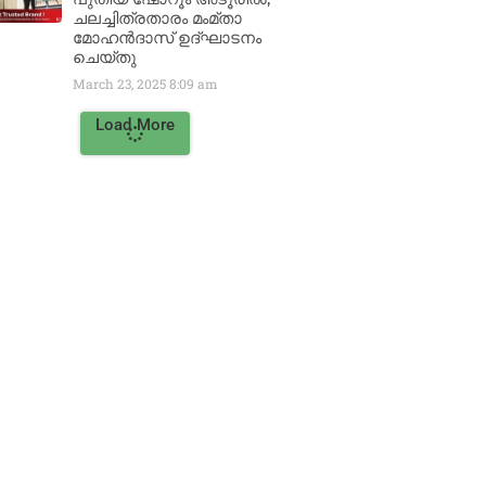
ചലച്ചിത്രതാരം മംമ്താ
മോഹൻദാസ് ഉദ്ഘാടനം
ചെയ്‌തു
March 23, 2025
8:09 am
Load More