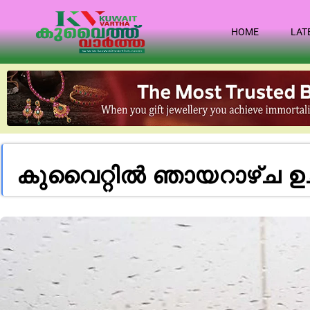
HOME
LAT
കുവൈറ്റിൽ ഞായറാഴ്ച ഉച്ച