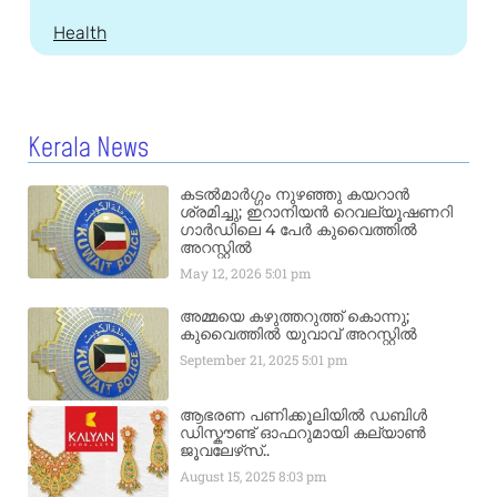
Health
Kerala News
കടൽമാർഗ്ഗം നുഴഞ്ഞു കയറാൻ
ശ്രമിച്ചു; ഇറാനിയൻ റെവല്യൂഷണറി
ഗാർഡിലെ 4 പേർ കുവൈത്തിൽ
അറസ്റ്റിൽ
May 12, 2026
5:01 pm
അമ്മയെ കഴുത്തറുത്ത് കൊന്നു;
കുവൈത്തിൽ യുവാവ് അറസ്റ്റിൽ
September 21, 2025
5:01 pm
ആഭരണ പണിക്കൂലിയിൽ ഡബിൾ
ഡിസ്കൗണ്ട് ഓഫറുമായി കല്യാൺ
ജൂവലേഴ്‌സ്..
August 15, 2025
8:03 pm