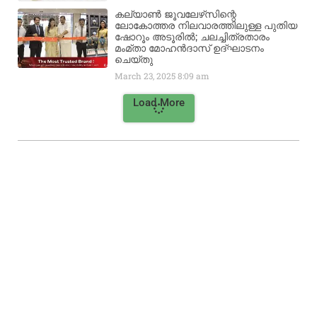
കല്യാൺ ജൂവലേഴ്‌സിന്റെ
ലോകോത്തര നിലവാരത്തിലുള്ള പുതിയ
ഷോറൂം അടൂരിൽ; ചലച്ചിത്രതാരം
മംമ്താ മോഹൻദാസ് ഉദ്ഘാടനം
ചെയ്‌തു
March 23, 2025
8:09 am
Load More