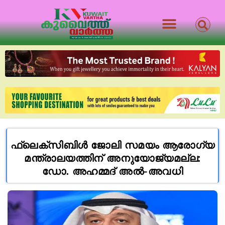
ഫ്ലെക്സിബിൾ ജോലി സമയം ആരോഗ്യ
മന്ത്രാലയത്തിന് അനുയോജ്യമല്ല:
ഡോ. അഹമ്മദ് അൽ-അവധി