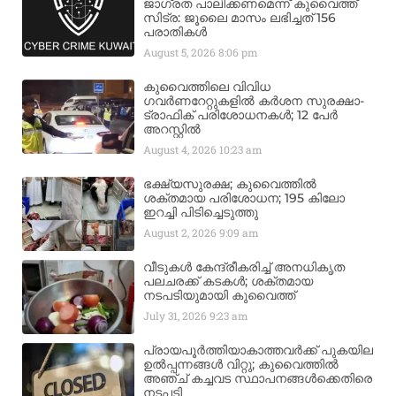
ജാഗ്രത പാലിക്കണമെന്ന് കുവൈത്ത്
സിട്ര: ജൂലൈ മാസം ലഭിച്ചത് 156
പരാതികൾ
August 5, 2026
8:06 pm
കുവൈത്തിലെ വിവിധ
ഗവർണറേറ്റുകളിൽ കർശന സുരക്ഷാ-
ട്രാഫിക് പരിശോധനകൾ; 12 പേർ
അറസ്റ്റിൽ
August 4, 2026
10:23 am
ഭക്ഷ്യസുരക്ഷ; കുവൈത്തിൽ
ശക്തമായ പരിശോധന; 195 കിലോ
ഇറച്ചി പിടിച്ചെടുത്തു
August 2, 2026
9:09 am
വീടുകൾ കേന്ദ്രീകരിച്ച് അനധികൃത
പലചരക്ക് കടകൾ; ശക്തമായ
നടപടിയുമായി കുവൈത്ത്
July 31, 2026
9:23 am
പ്രായപൂർത്തിയാകാത്തവർക്ക് പുകയില
ഉൽപ്പന്നങ്ങൾ വിറ്റു; കുവൈത്തിൽ
അഞ്ച് കച്ചവട സ്ഥാപനങ്ങൾക്കെതിരെ
നടപടി