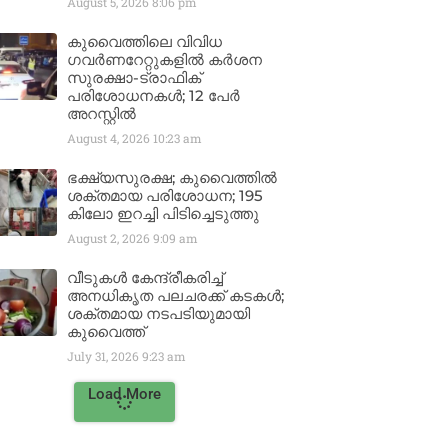
August 5, 2026
8:06 pm
കുവൈത്തിലെ വിവിധ
ഗവർണറേറ്റുകളിൽ കർശന
സുരക്ഷാ-ട്രാഫിക്
പരിശോധനകൾ; 12 പേർ
അറസ്റ്റിൽ
August 4, 2026
10:23 am
ഭക്ഷ്യസുരക്ഷ; കുവൈത്തിൽ
ശക്തമായ പരിശോധന; 195
കിലോ ഇറച്ചി പിടിച്ചെടുത്തു
August 2, 2026
9:09 am
വീടുകൾ കേന്ദ്രീകരിച്ച്
അനധികൃത പലചരക്ക് കടകൾ;
ശക്തമായ നടപടിയുമായി
കുവൈത്ത്
July 31, 2026
9:23 am
Load More