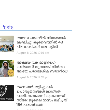
 Posts
താമസ-തൊഴിൽ നിയമങ്ങൾ
ലംഘിച്ചു; കുവൈത്തിൽ 48
പ്രവാസികൾ അറസ്റ്റിൽ
August 8, 2026
10:01 am
അക്ഷയ തങ്ക മാളിഗൈ
കല്യാണ്‍ ജുവലേഴ്‌സിന്‍റെ
ആദ്യ പ്രാദേശിക ബ്രാന്‍ഡ്
August 6, 2026
12:37 pm
സൈബർ തട്ടിപ്പുകൾ;
പൊതുജനങ്ങൾ ജാഗ്രത
പാലിക്കണമെന്ന് കുവൈത്ത്
സിട്ര: ജൂലൈ മാസം ലഭിച്ചത്
156 പരാതികൾ