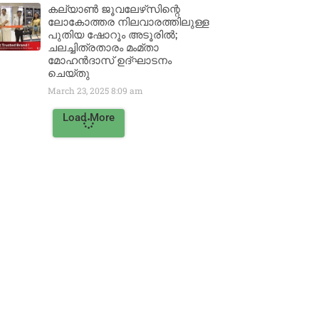
കല്യാൺ ജൂവലേഴ്‌സിന്റെ
ലോകോത്തര നിലവാരത്തിലുള്ള
പുതിയ ഷോറൂം അടൂരിൽ;
ചലച്ചിത്രതാരം മംമ്താ
മോഹൻദാസ് ഉദ്ഘാടനം
ചെയ്‌തു
March 23, 2025
8:09 am
Load More