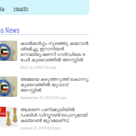
dia
Health
la News
കടൽമാർഗ്ഗം നുഴഞ്ഞു കയറാൻ
ശ്രമിച്ചു; ഇറാനിയൻ
റെവല്യൂഷണറി ഗാർഡിലെ 4
പേർ കുവൈത്തിൽ അറസ്റ്റിൽ
May 12, 2026
5:01 pm
അമ്മയെ കഴുത്തറുത്ത് കൊന്നു;
കുവൈത്തിൽ യുവാവ്
അറസ്റ്റിൽ
September 21, 2025
5:01 pm
ആഭരണ പണിക്കൂലിയിൽ
ഡബിൾ ഡിസ്കൗണ്ട് ഓഫറുമായി
കല്യാൺ ജൂവലേഴ്‌സ്..
August 15, 2025
8:03 pm