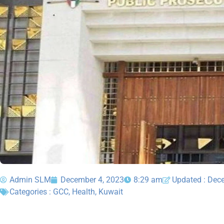
Admin SLM
December 4, 2023
8:29 am
Updated : Dec
Categories :
GCC
,
Health
,
Kuwait