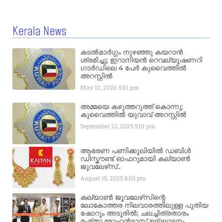
Kerala News
കടൽമാർഗ്ഗം നുഴഞ്ഞു കയറാൻ
ശ്രമിച്ചു; ഇറാനിയൻ റെവല്യൂഷണറി
ഗാർഡിലെ 4 പേർ കുവൈത്തിൽ
അറസ്റ്റിൽ
May 12, 2026
5:01 pm
അമ്മയെ കഴുത്തറുത്ത് കൊന്നു;
കുവൈത്തിൽ യുവാവ് അറസ്റ്റിൽ
September 21, 2025
5:01 pm
ആഭരണ പണിക്കൂലിയിൽ ഡബിൾ
ഡിസ്കൗണ്ട് ഓഫറുമായി കല്യാൺ
ജൂവലേഴ്‌സ്..
August 15, 2025
8:03 pm
കല്യാൺ ജൂവലേഴ്‌സിന്റെ
ലോകോത്തര നിലവാരത്തിലുള്ള പുതിയ
ഷോറൂം അടൂരിൽ; ചലച്ചിത്രതാരം
മംമ്താ മോഹൻദാസ് ഉദ്ഘാടനം