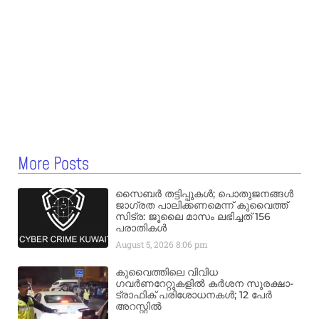
More Posts
സൈബർ തട്ടിപ്പുകൾ; പൊതുജനങ്ങൾ
ജാഗ്രത പാലിക്കണമെന്ന് കുവൈത്ത്
സിട്ര: ജൂലൈ മാസം ലഭിച്ചത് 156
പരാതികൾ
August 5, 2026
8:06 pm
കുവൈത്തിലെ വിവിധ
ഗവർണറേറ്റുകളിൽ കർശന സുരക്ഷാ-
ട്രാഫിക് പരിശോധനകൾ; 12 പേർ
അറസ്റ്റിൽ