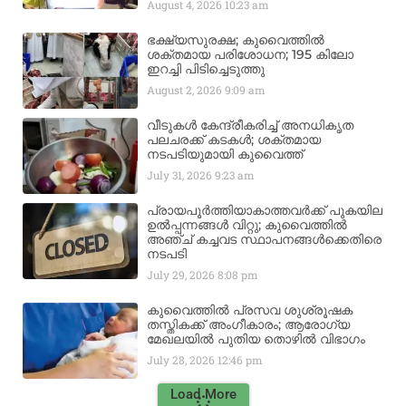
August 4, 2026
10:23 am
ഭക്ഷ്യസുരക്ഷ; കുവൈത്തിൽ
ശക്തമായ പരിശോധന; 195 കിലോ
ഇറച്ചി പിടിച്ചെടുത്തു
August 2, 2026
9:09 am
വീടുകൾ കേന്ദ്രീകരിച്ച് അനധികൃത
പലചരക്ക് കടകൾ; ശക്തമായ
നടപടിയുമായി കുവൈത്ത്
July 31, 2026
9:23 am
പ്രായപൂർത്തിയാകാത്തവർക്ക് പുകയില
ഉൽപ്പന്നങ്ങൾ വിറ്റു; കുവൈത്തിൽ
അഞ്ച് കച്ചവട സ്ഥാപനങ്ങൾക്കെതിരെ
നടപടി
July 29, 2026
8:08 pm
കുവൈത്തിൽ പ്രസവ ശുശ്രൂഷക
തസ്തികക്ക് അംഗീകാരം; ആരോഗ്യ
മേഖലയിൽ പുതിയ തൊഴിൽ വിഭാഗം
July 28, 2026
12:46 pm
Load More