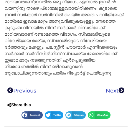
മാറിയവരാണ് ഇവരിൽ ഒരു വിഭാഗം.എന്നാൽ ഇവർ 55
വയസ്സിനു താഴെ പ്രായമുള്ളവരായിരിക്കണം. കൂടാതെ
ഇവർ സർക്കാർ സർവീസിൽ ചെയ്ത അതെ പദവിയിലേക്ക്
മാത്രമേ ഇഖാമ മാറ്റം അനുവദിക്കുകയുള്ളു. നേരത്തെ
കുടുംബ വിസയിൽ നിന്ന് സർക്കാർ വിസയിലേക്ക്
മാറിയവരാണ് രണ്ടാമത്തെ വിഭാഗം. സ്വദേശിയുടെ
വിദേശിയായ ഭാര്യ, സ്വദേശിയുടെ വിദേശിയായ
ഭർത്താവും മക്കളും, പലസ്തീൻ പൗരന്മാർ എന്നിവരെയും
സർക്കാർ സർവീസിൽനിന്ന് സ്വകാര്യ മേഖലയിലേക്ക്
ഇഖാമ മാറ്റം നടത്തുന്നതിന്. ഏർപ്പെടുത്തിയ
നിരോധനത്തിൽ നിന്ന് ഒഴിവാക്കുവാൻ
ആലോചിക്കുന്നതായും പത്രം റിപ്പോർട്ട് ചെയ്യുന്നു.
Previous
Next
Share this
Facebook
Twitter
Telegram
WhatsApp