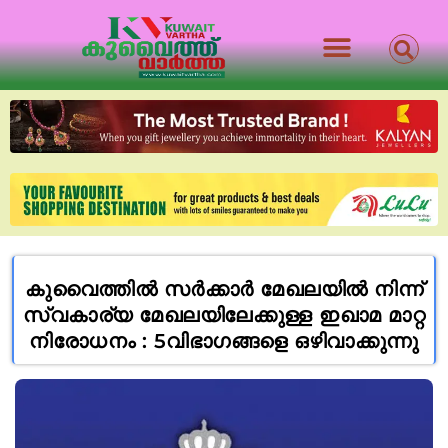
കുവൈത്തിൽ സർക്കാർ മേഖലയിൽ നിന്ന്
സ്വകാര്യ മേഖലയിലേക്കുള്ള ഇഖാമ മാറ്റ
നിരോധനം : 5വിഭാഗങ്ങളെ ഒഴിവാക്കുന്നു