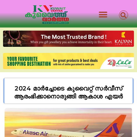
2024 മാർച്ചോടെ കുവൈറ്റ് സർവീസ്
ആരംഭിക്കാനൊരുങ്ങി ആകാശ എയർ