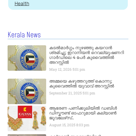
Health
Kerala News
കടൽമാർഗ്ഗം നുഴഞ്ഞു കയറാൻ
ശ്രമിച്ചു; ഇറാനിയൻ റെവല്യൂഷണറി
ഗാർഡിലെ 4 പേർ കുവൈത്തിൽ
അറസ്റ്റിൽ
May 12, 2026
5:01 pm
അമ്മയെ കഴുത്തറുത്ത് കൊന്നു;
കുവൈത്തിൽ യുവാവ് അറസ്റ്റിൽ
September 21, 2025
5:01 pm
ആഭരണ പണിക്കൂലിയിൽ ഡബിൾ
ഡിസ്കൗണ്ട് ഓഫറുമായി കല്യാൺ
ജൂവലേഴ്‌സ്..
August 15, 2025
8:03 pm