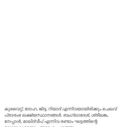
കുവൈറ്റ്, ദോഹ, ജിദ്ദ, റിയാദ് എന്നിവയായിരിക്കും ചെലവ്
പ്രാരംഭ ലക്ഷ്യസ്ഥാനങ്ങൾ. ബംഗ്ലാദേശ്, ശ്രീലങ്ക,
നേപ്പാൾ, മാലിദ്വീപ് എന്നിവ രണ്ടാം ഘട്ടത്തിന്റെ