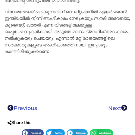
ഭാഗമാകുമെന്നും അദ്ദേഹം പറഞ്ഞു.
വിദേശത്തേക്ക് പറക്കുന്നതിന് സെപ്റ്റംബറിൽ എയർലൈൻ
ഇന്ത്യയിൽ നിന്ന് അംഗീകാരം നേടുകയും സൗദി അറേബ്യ,
കുവൈറ്റ്, ഖത്തർ എന്നിവിടങ്ങളിലേക്കുള്ള
ഓപ്പറേഷനുകൾക്കായി അടുത്ത മാസം ട്രാഫിക് അവകാശം
നൽകുകയും ചെയ്യും. എന്നാൽ മറ്റ് രാജ്യങ്ങളിലെ
സർക്കാരുകളുടെ അംഗീകാരത്തിനായി ഇപ്പോഴും
കാത്തിരിക്കുകയാണ്.
Previous
Next
Share this
Facebook
Twitter
Telegram
WhatsApp