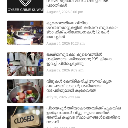
സിട്ര: ജൂലൈ മാസം ലഭിച്ചത് 156
പരാതികൾ
August 5, 2026
8:06 pm
കുവൈത്തിലെ വിവിധ
ഗവർണറേറ്റുകളിൽ കർശന സുരക്ഷാ-
ട്രാഫിക് പരിശോധനകൾ; 12 പേർ
അറസ്റ്റിൽ
August 4, 2026
10:23 am
ഭക്ഷ്യസുരക്ഷ; കുവൈത്തിൽ
ശക്തമായ പരിശോധന; 195 കിലോ
ഇറച്ചി പിടിച്ചെടുത്തു
August 2, 2026
9:09 am
വീടുകൾ കേന്ദ്രീകരിച്ച് അനധികൃത
പലചരക്ക് കടകൾ; ശക്തമായ
നടപടിയുമായി കുവൈത്ത്
July 31, 2026
9:23 am
പ്രായപൂർത്തിയാകാത്തവർക്ക് പുകയില
ഉൽപ്പന്നങ്ങൾ വിറ്റു; കുവൈത്തിൽ
അഞ്ച് കച്ചവട സ്ഥാപനങ്ങൾക്കെതിരെ
നടപടി