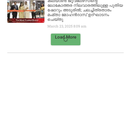
കല്യാൺ ജൂവലേഴ്‌സിന്റെ
ലോകോത്തര നിലവാരത്തിലുള്ള പുതിയ
ഷോറൂം അടൂരിൽ; ചലച്ചിത്രതാരം
മംമ്താ മോഹൻദാസ് ഉദ്ഘാടനം
ചെയ്‌തു
March 23, 2025
8:09 am
Load More