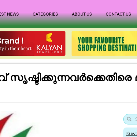
EST NEWS
CATEGORIES
ABOUT US
CONTACT US
ൃ​ഷ്ടി​ക്കു​ന്ന​വ​ർ​ക്കെ​തി​രെ 
Kuwa