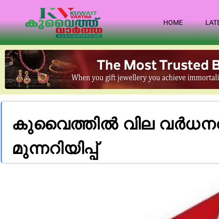
HOME
LAT
കു​വൈ​ത്തി​ൽ വി​ല വ​ർ​ധ​നവ് സ
മുന്നറിയിപ്പ്