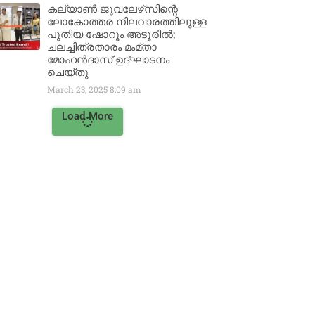
കല്യാൺ ജൂവലേഴ്‌സിന്റെ
ലോകോത്തര നിലവാരത്തിലുള്ള
പുതിയ ഷോറൂം അടൂരിൽ;
ചലച്ചിത്രതാരം മംമ്താ
മോഹൻദാസ് ഉദ്ഘാടനം
ചെയ്‌തു
March 23, 2025
8:09 am
Load More