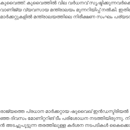
കു​വൈ​ത്ത്: കു​വൈ​ത്തി​ൽ വി​ല വ​ർ​ധ​നവ് സൃ​ഷ്ടി​ക്കു​ന്ന​വ​ർ​ക്കെ​
വാ​ണി​ജ്യ വ്യ​വ​സാ​യ മ​ന്ത്രാ​ല​യം മുന്നറിയിപ്പ് നൽകി. ഇതിന
മാ​ർക്ക​റ്റു​ക​ളി​ൽ മ​ന്ത്രാ​ല​യ​ത്തി​ലെ നി​രീ​ക്ഷ​ണ സം​ഘം പ​ര്യ​ട
രാ​ജ്യ​ത്തെ പ്ര​ധാ​ന മാ​ർക്ക​റ്റാ​യ ഷു​വൈ​ഖ് ഇ​ൻ​ഡ​സ്ട്രി​യ​ൽ ഏ​
ഞ്ഞ ദി​വ​സം മോ​ണി​റ്റ​റി​ങ് ടീം ​പ​രി​ശോ​ധ​ന ന​ട​ത്തിയിരുന്നു. നി
ൻ അ​ട​ച്ചുപൂ​ട്ടു​ന്ന ത​ര​ത്തി​ലു​ള്ള ക​ർശ​ന ന​ട​പ​ടി​ക​ൾ കൈ​ക്കൊ​ള്