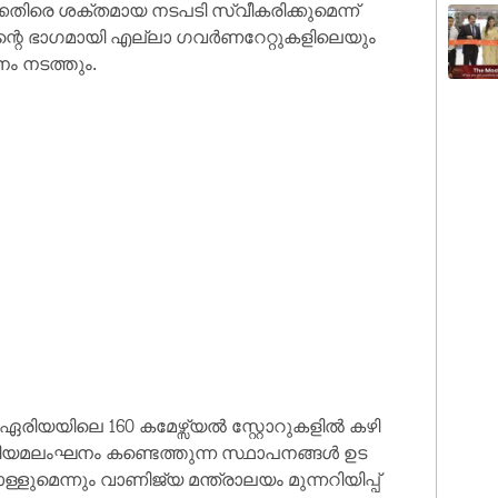
തി​രെ ശ​ക്ത​മാ​യ ന​ട​പ​ടി സ്വീ​ക​രി​ക്കു​മെ​ന്ന്
്റെ ഭാഗമായി എ​ല്ലാ ഗ​വ​ർ​ണ​റേ​റ്റു​ക​ളി​ലെയും
​നം ന​ട​ത്തും.
രി​യ​യി​ലെ 160 കമേ​ഴ്സ്യ​ൽ സ്റ്റോ​റു​ക​ളി​ൽ ക​ഴി​
​യ​മ​ലം​ഘ​നം ക​ണ്ടെ​ത്തു​ന്ന സ്ഥാ​പ​ന​ങ്ങ​ൾ ഉ​ട​
ളു​മെ​ന്നും വാ​ണി​ജ്യ മ​ന്ത്രാ​ല​യം മു​ന്ന​റി​യി​പ്പ്