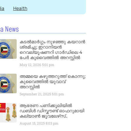
dia
Health
la News
കടൽമാർഗ്ഗം നുഴഞ്ഞു കയറാൻ
ശ്രമിച്ചു; ഇറാനിയൻ
റെവല്യൂഷണറി ഗാർഡിലെ 4
പേർ കുവൈത്തിൽ അറസ്റ്റിൽ
May 12, 2026
5:01 pm
അമ്മയെ കഴുത്തറുത്ത് കൊന്നു;
കുവൈത്തിൽ യുവാവ്
അറസ്റ്റിൽ
September 21, 2025
5:01 pm
ആഭരണ പണിക്കൂലിയിൽ
ഡബിൾ ഡിസ്കൗണ്ട് ഓഫറുമായി
കല്യാൺ ജൂവലേഴ്‌സ്..
August 15, 2025
8:03 pm