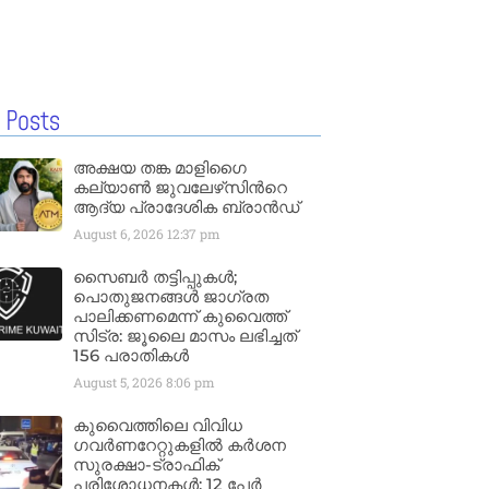
 Posts
അക്ഷയ തങ്ക മാളിഗൈ
കല്യാണ്‍ ജുവലേഴ്‌സിന്‍റെ
ആദ്യ പ്രാദേശിക ബ്രാന്‍ഡ്
August 6, 2026
12:37 pm
സൈബർ തട്ടിപ്പുകൾ;
പൊതുജനങ്ങൾ ജാഗ്രത
പാലിക്കണമെന്ന് കുവൈത്ത്
സിട്ര: ജൂലൈ മാസം ലഭിച്ചത്
156 പരാതികൾ
August 5, 2026
8:06 pm
കുവൈത്തിലെ വിവിധ
ഗവർണറേറ്റുകളിൽ കർശന
സുരക്ഷാ-ട്രാഫിക്
പരിശോധനകൾ; 12 പേർ