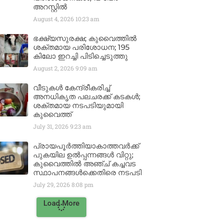
അറസ്റ്റിൽ
August 4, 2026
10:23 am
ഭക്ഷ്യസുരക്ഷ; കുവൈത്തിൽ
ശക്തമായ പരിശോധന; 195
കിലോ ഇറച്ചി പിടിച്ചെടുത്തു
August 2, 2026
9:09 am
വീടുകൾ കേന്ദ്രീകരിച്ച്
അനധികൃത പലചരക്ക് കടകൾ;
ശക്തമായ നടപടിയുമായി
കുവൈത്ത്
July 31, 2026
9:23 am
പ്രായപൂർത്തിയാകാത്തവർക്ക്
പുകയില ഉൽപ്പന്നങ്ങൾ വിറ്റു;
കുവൈത്തിൽ അഞ്ച് കച്ചവട
സ്ഥാപനങ്ങൾക്കെതിരെ നടപടി
July 29, 2026
8:08 pm
Load More