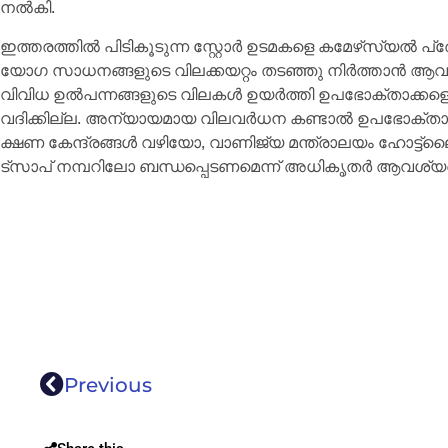
ന​ൽകി.
ഇ​ത്ത​ര​ത്തി​ൽ പി​ടി​കൂ​ടു​ന്ന സ്റ്റോ​ർ ഉ​ട​മ​ക​ളെ ക​മേ​ഴ്‌​സ്യ​
യോ​ഗ സാ​ധ​ന​ങ്ങ​ളു​ടെ വി​ല​ക്ക​യ​റ്റം ത​ട​ഞ്ഞു നി​ർത്താ​ൻ ആ​വ​ശ
വി​വി​ധ ഉ​ൽ​പ​ന്ന​ങ്ങ​ളു​ടെ വി​ല​ക​ൾ ഉ​യ​ർ​ത്തി ഉ​പ​ഭോ​ക്താ​ക്ക​
വ​ദി​ക്കി​ല്ല. അ​ന്യാ​യ​മാ​യ വി​ല​വ​ർധ​ന ക​ണ്ടാ​ൽ ഉ​പ​ഭോ​ക്താ​ക
ക്ഷ​ണ കേ​ന്ദ്ര​ങ്ങ​ൾ വ​ഴി​യോ, വാ​ണി​ജ്യ മ​ന്ത്രാ​ല​യം ഹോ​ട്ട്
ട്സാപ് ന​മ്പ​റി​ലോ ബ​ന്ധ​പ്പെ​ട​ണ​മെ​ന്ന് അ​ധി​കൃ​ത​ർ ആ​വ​ശ്യ​പ്പ
Previous