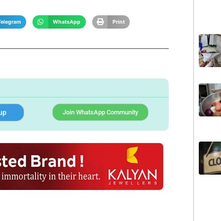
Telegram
WhatsApp
Print
up
Join WhatsApp Community