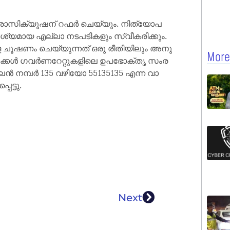
ൽ പ്രോ​സി​ക്യൂ​ഷ​ന് റ​ഫ​ർ ചെ​യ്യും. നി​ത്യോ​പ​
്യ​മാ​യ എ​ല്ലാ ന​ട​പ​ടി​ക​ളും സ്വീ​ക​രി​ക്കും.
ളെ ചൂ​ഷ​ണം ചെ​യ്യു​ന്ന​ത് ഒ​രു രീ​തി​യി​ലും അ​നു​
More
്ക​ൾ ഗ​വ​ർ​ണ​റേ​റ്റു​ക​ളി​ലെ ഉ​പ​ഭോ​ക്തൃ സം​ര​
ലൈ​ൻ ന​മ്പ​ർ 135 വ​ഴി​യോ 55135135 എ​ന്ന വാ​
െ​ട്ടു.
Next