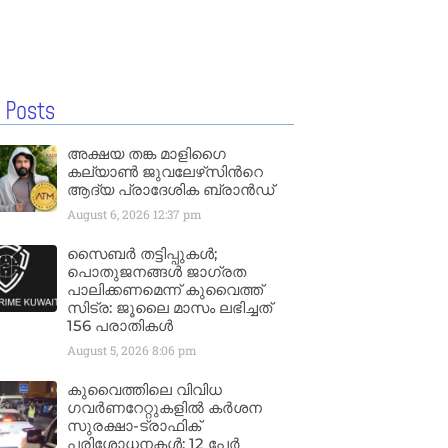
 Posts
അക്ഷയ തങ്ക മാളിഗൈ
കല്യാണ്‍ ജുവലേഴ്‌സിന്‍റെ
ആദ്യ പ്രാദേശിക ബ്രാന്‍ഡ്
August 6, 2026
12:37 pm
സൈബർ തട്ടിപ്പുകൾ;
പൊതുജനങ്ങൾ ജാഗ്രത
പാലിക്കണമെന്ന് കുവൈത്ത്
സിട്ര: ജൂലൈ മാസം ലഭിച്ചത്
156 പരാതികൾ
August 5, 2026
8:06 pm
കുവൈത്തിലെ വിവിധ
ഗവർണറേറ്റുകളിൽ കർശന
സുരക്ഷാ-ട്രാഫിക്
പരിശോധനകൾ; 12 പേർ