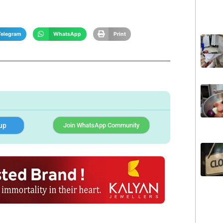
Telegram
WhatsApp
Print
up
Join WhatsApp Community