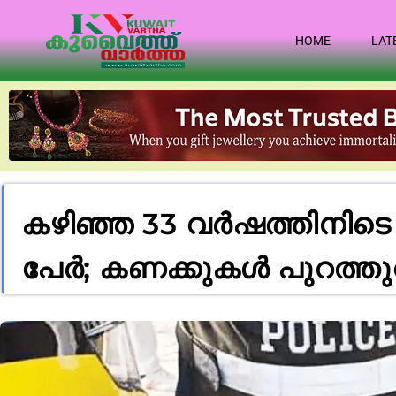
HOME
LAT
കഴിഞ്ഞ 33 വർഷത്തിനിടെ രാ
പേർ; കണക്കുകൾ പുറത്തുവി