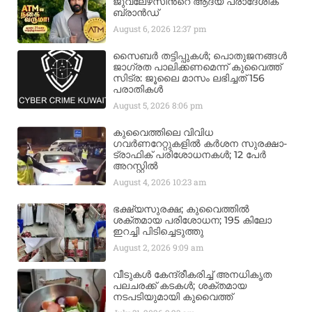
ജുവലേഴ്‌സിന്‍റെ ആദ്യ പ്രാദേശിക
ബ്രാന്‍ഡ്
August 6, 2026
12:37 pm
സൈബർ തട്ടിപ്പുകൾ; പൊതുജനങ്ങൾ
ജാഗ്രത പാലിക്കണമെന്ന് കുവൈത്ത്
സിട്ര: ജൂലൈ മാസം ലഭിച്ചത് 156
പരാതികൾ
August 5, 2026
8:06 pm
കുവൈത്തിലെ വിവിധ
ഗവർണറേറ്റുകളിൽ കർശന സുരക്ഷാ-
ട്രാഫിക് പരിശോധനകൾ; 12 പേർ
അറസ്റ്റിൽ
August 4, 2026
10:23 am
ഭക്ഷ്യസുരക്ഷ; കുവൈത്തിൽ
ശക്തമായ പരിശോധന; 195 കിലോ
ഇറച്ചി പിടിച്ചെടുത്തു
August 2, 2026
9:09 am
വീടുകൾ കേന്ദ്രീകരിച്ച് അനധികൃത
പലചരക്ക് കടകൾ; ശക്തമായ
നടപടിയുമായി കുവൈത്ത്