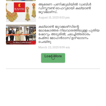
ആഭരണ പണിക്കൂലിയിൽ ഡബിൾ
ഡിസ്കൗണ്ട് ഓഫറുമായി കല്യാൺ
ജൂവലേഴ്‌സ്..
August 15, 2025
8:03 pm
കല്യാൺ ജൂവലേഴ്‌സിന്റെ
ലോകോത്തര നിലവാരത്തിലുള്ള പുതിയ
ഷോറൂം അടൂരിൽ; ചലച്ചിത്രതാരം
മംമ്താ മോഹൻദാസ് ഉദ്ഘാടനം
ചെയ്‌തു
March 23, 2025
8:09 am
Load More