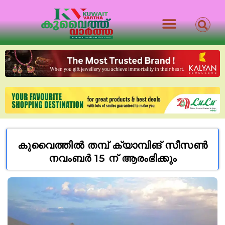
കുവൈത്തിൽ തമ്പ് ക്യാമ്പിങ് സീസൺ
നവംബർ 15 ന് ആരംഭിക്കും