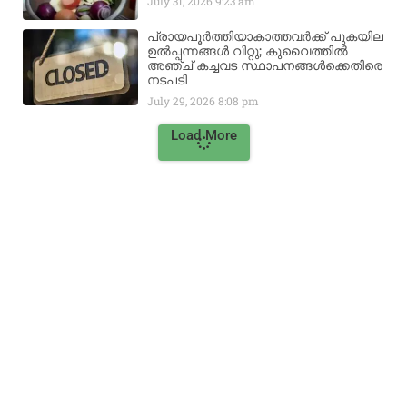
July 31, 2026
9:23 am
പ്രായപൂർത്തിയാകാത്തവർക്ക് പുകയില
ഉൽപ്പന്നങ്ങൾ വിറ്റു; കുവൈത്തിൽ
അഞ്ച് കച്ചവട സ്ഥാപനങ്ങൾക്കെതിരെ
നടപടി
July 29, 2026
8:08 pm
Load More