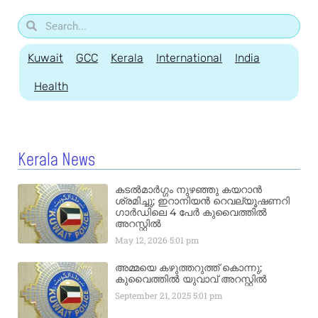
Kuwait
GCC
Kerala
International
India
Health
Kerala News
കടൽമാർഗ്ഗം നുഴഞ്ഞു കയറാൻ
ശ്രമിച്ചു; ഇറാനിയൻ റെവല്യൂഷണറി
ഗാർഡിലെ 4 പേർ കുവൈത്തിൽ
അറസ്റ്റിൽ
May 12, 2026
5:01 pm
അമ്മയെ കഴുത്തറുത്ത് കൊന്നു;
കുവൈത്തിൽ യുവാവ് അറസ്റ്റിൽ
September 21, 2025
5:01 pm