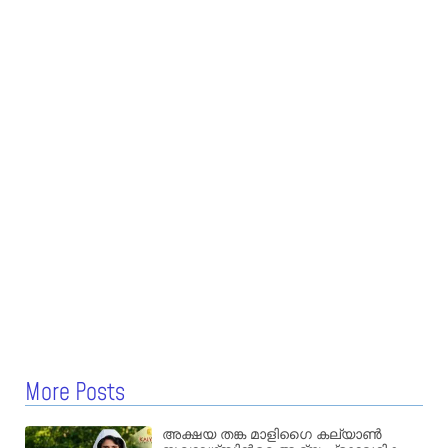
More Posts
അക്ഷയ തങ്ക മാളിഗൈ കല്യാണ്‍