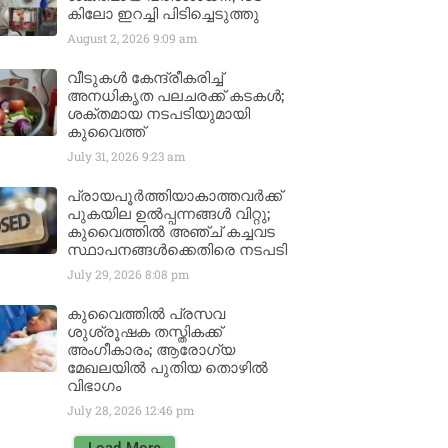
കിലോ ഇറച്ചി പിടിച്ചെടുത്തു
August 2, 2026
9:09 am
വീടുകൾ കേന്ദ്രീകരിച്ച്
അനധികൃത പലചരക്ക് കടകൾ;
ശക്തമായ നടപടിയുമായി
കുവൈത്ത്
July 31, 2026
9:23 am
പ്രായപൂർത്തിയാകാത്തവർക്ക്
പുകയില ഉൽപ്പന്നങ്ങൾ വിറ്റു;
കുവൈത്തിൽ അഞ്ച് കച്ചവട
സ്ഥാപനങ്ങൾക്കെതിരെ നടപടി
July 29, 2026
8:08 pm
കുവൈത്തിൽ പ്രസവ
ശുശ്രൂഷക തസ്തികക്ക്
അംഗീകാരം; ആരോഗ്യ
മേഖലയിൽ പുതിയ തൊഴിൽ
വിഭാഗം
July 28, 2026
12:46 pm
Load More