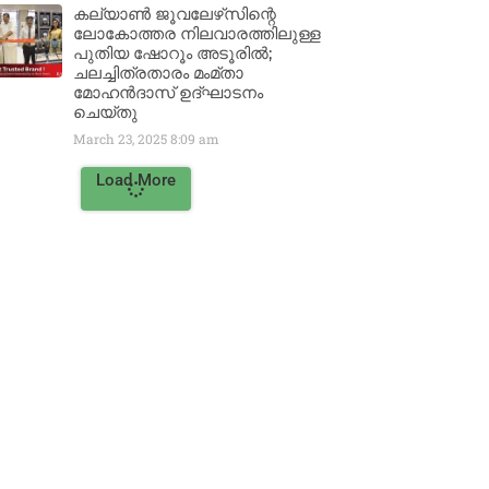
കല്യാൺ ജൂവലേഴ്‌സിന്റെ
ലോകോത്തര നിലവാരത്തിലുള്ള
പുതിയ ഷോറൂം അടൂരിൽ;
ചലച്ചിത്രതാരം മംമ്താ
മോഹൻദാസ് ഉദ്ഘാടനം
ചെയ്‌തു
March 23, 2025
8:09 am
Load More