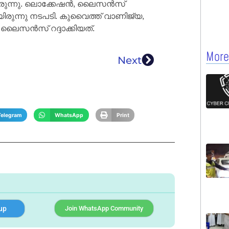
യിരുന്നു. ലൊക്കേഷൻ, ലൈസൻസ്
രുന്നു നടപടി. കുവൈത്ത് വാണിജ്യ,
ലൈസൻസ് റദ്ദാക്കിയത്.
More
Next
Telegram
WhatsApp
Print
up
Join WhatsApp Community