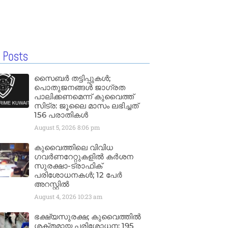
 Posts
സൈബർ തട്ടിപ്പുകൾ;
പൊതുജനങ്ങൾ ജാഗ്രത
പാലിക്കണമെന്ന് കുവൈത്ത്
സിട്ര: ജൂലൈ മാസം ലഭിച്ചത്
156 പരാതികൾ
August 5, 2026
8:06 pm
കുവൈത്തിലെ വിവിധ
ഗവർണറേറ്റുകളിൽ കർശന
സുരക്ഷാ-ട്രാഫിക്
പരിശോധനകൾ; 12 പേർ
അറസ്റ്റിൽ
August 4, 2026
10:23 am
ഭക്ഷ്യസുരക്ഷ; കുവൈത്തിൽ
ശക്തമായ പരിശോധന; 195