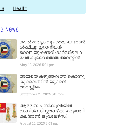
dia
Health
la News
കടൽമാർഗ്ഗം നുഴഞ്ഞു കയറാൻ
ശ്രമിച്ചു; ഇറാനിയൻ
റെവല്യൂഷണറി ഗാർഡിലെ 4
പേർ കുവൈത്തിൽ അറസ്റ്റിൽ
May 12, 2026
5:01 pm
അമ്മയെ കഴുത്തറുത്ത് കൊന്നു;
കുവൈത്തിൽ യുവാവ്
അറസ്റ്റിൽ
September 21, 2025
5:01 pm
ആഭരണ പണിക്കൂലിയിൽ
ഡബിൾ ഡിസ്കൗണ്ട് ഓഫറുമായി
കല്യാൺ ജൂവലേഴ്‌സ്..
August 15, 2025
8:03 pm