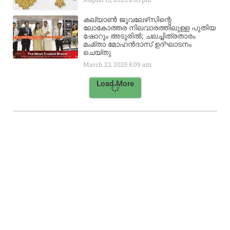
കല്യാൺ ജൂവലേഴ്‌സിന്റെ
ലോകോത്തര നിലവാരത്തിലുള്ള പുതിയ
ഷോറൂം അടൂരിൽ; ചലച്ചിത്രതാരം
മംമ്താ മോഹൻദാസ് ഉദ്ഘാടനം
ചെയ്‌തു
March 23, 2025
8:09 am
Load More