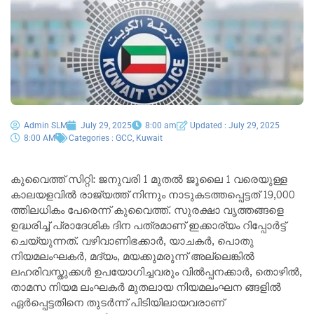
Admin SLM
July 29, 2025
8:00 am
Updated : July 29, 2025
8:00 AM
Categories :
GCC
,
Kuwait
കുവൈത്ത് സിറ്റി: ജനുവരി 1 മുതൽ ജൂലൈ 1 വരെയുള്ള
കാലയളവിൽ രാജ്യത്ത് നിന്നും നാടുകടത്തപ്പെട്ടത് 19,000
ത്തിലധികം പേരെന്ന് കുവൈത്ത്. സുരക്ഷാ വൃത്തങ്ങളെ
ഉദ്ധരിച്ച് പ്രാദേശിക ദിന പത്രമാണ് ഇക്കാര്യം റിപ്പോർട്ട്
ചെയ്യുന്നത്. വഴിവാണിഭക്കാർ, യാചകർ, പൊതു
നിയമലംഘകർ, മദ്യം, മയക്കുമരുന്ന് അല്ലെങ്കിൽ
ലഹരിവസ്തുക്കൾ ഉപയോഗിച്ചവരും വിൽപ്പനക്കാർ, തൊഴിൽ,
താമസ നിയമ ലംഘകർ മുതലായ നിയമലംഘന ങ്ങളിൽ
ഏർപ്പെട്ടതിനെ തുടർന്ന് പിടിയിലായവരാണ്