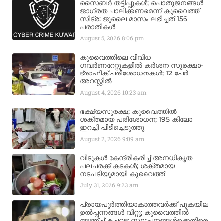
സൈബർ തട്ടിപ്പുകൾ; പൊതുജനങ്ങൾ
ജാഗ്രത പാലിക്കണമെന്ന് കുവൈത്ത്
സിട്ര: ജൂലൈ മാസം ലഭിച്ചത് 156
പരാതികൾ
August 5, 2026
8:06 pm
കുവൈത്തിലെ വിവിധ
ഗവർണറേറ്റുകളിൽ കർശന സുരക്ഷാ-
ട്രാഫിക് പരിശോധനകൾ; 12 പേർ
അറസ്റ്റിൽ
August 4, 2026
10:23 am
ഭക്ഷ്യസുരക്ഷ; കുവൈത്തിൽ
ശക്തമായ പരിശോധന; 195 കിലോ
ഇറച്ചി പിടിച്ചെടുത്തു
August 2, 2026
9:09 am
വീടുകൾ കേന്ദ്രീകരിച്ച് അനധികൃത
പലചരക്ക് കടകൾ; ശക്തമായ
നടപടിയുമായി കുവൈത്ത്
July 31, 2026
9:23 am
പ്രായപൂർത്തിയാകാത്തവർക്ക് പുകയില
ഉൽപ്പന്നങ്ങൾ വിറ്റു; കുവൈത്തിൽ
അഞ്ച് കച്ചവട സ്ഥാപനങ്ങൾക്കെതിരെ