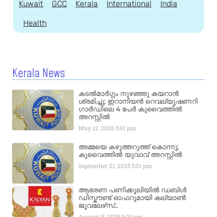
Kuwait
GCC
Kerala
International
India
Health
Kerala News
കടൽമാർഗ്ഗം നുഴഞ്ഞു കയറാൻ
ശ്രമിച്ചു; ഇറാനിയൻ റെവല്യൂഷണറി
ഗാർഡിലെ 4 പേർ കുവൈത്തിൽ
അറസ്റ്റിൽ
May 12, 2026
5:01 pm
അമ്മയെ കഴുത്തറുത്ത് കൊന്നു;
കുവൈത്തിൽ യുവാവ് അറസ്റ്റിൽ
September 21, 2025
5:01 pm
ആഭരണ പണിക്കൂലിയിൽ ഡബിൾ
ഡിസ്കൗണ്ട് ഓഫറുമായി കല്യാൺ
ജൂവലേഴ്‌സ്..
August 15, 2025
8:03 pm