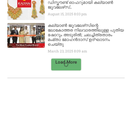
ഡിസ്കൗണ്ട് ഓഫറുമായി കല്യാൺ
ജൂവലേഴ്‌സ്..
August 15, 2025
8:03 pm
കല്യാൺ ജൂവലേഴ്‌സിന്റെ
ലോകോത്തര നിലവാരത്തിലുള്ള പുതിയ
ഷോറൂം അടൂരിൽ; ചലച്ചിത്രതാരം
മംമ്താ മോഹൻദാസ് ഉദ്ഘാടനം
ചെയ്‌തു
March 23, 2025
8:09 am
Load More