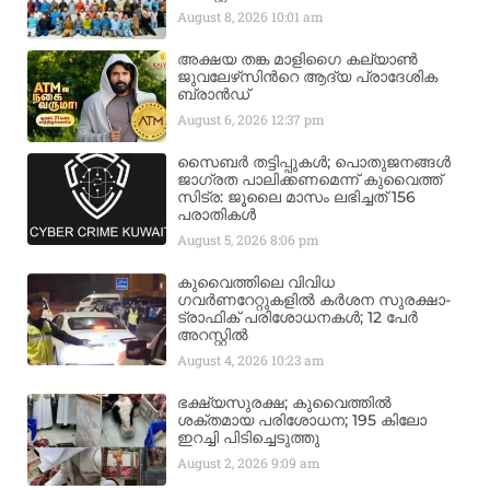
August 8, 2026
10:01 am
അക്ഷയ തങ്ക മാളിഗൈ കല്യാണ്‍
ജുവലേഴ്‌സിന്‍റെ ആദ്യ പ്രാദേശിക
ബ്രാന്‍ഡ്
August 6, 2026
12:37 pm
സൈബർ തട്ടിപ്പുകൾ; പൊതുജനങ്ങൾ
ജാഗ്രത പാലിക്കണമെന്ന് കുവൈത്ത്
സിട്ര: ജൂലൈ മാസം ലഭിച്ചത് 156
പരാതികൾ
August 5, 2026
8:06 pm
കുവൈത്തിലെ വിവിധ
ഗവർണറേറ്റുകളിൽ കർശന സുരക്ഷാ-
ട്രാഫിക് പരിശോധനകൾ; 12 പേർ
അറസ്റ്റിൽ
August 4, 2026
10:23 am
ഭക്ഷ്യസുരക്ഷ; കുവൈത്തിൽ
ശക്തമായ പരിശോധന; 195 കിലോ
ഇറച്ചി പിടിച്ചെടുത്തു
August 2, 2026
9:09 am