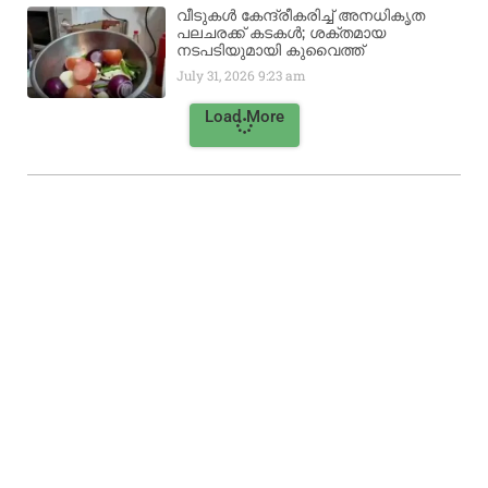
വീടുകൾ കേന്ദ്രീകരിച്ച് അനധികൃത
പലചരക്ക് കടകൾ; ശക്തമായ
നടപടിയുമായി കുവൈത്ത്
July 31, 2026
9:23 am
Load More