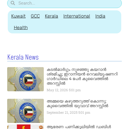
Kuwait
GCC
Kerala
International
India
Health
Kerala News
കടൽമാർഗ്ഗം നുഴഞ്ഞു കയറാൻ
ശ്രമിച്ചു; ഇറാനിയൻ റെവല്യൂഷണറി
ഗാർഡിലെ 4 പേർ കുവൈത്തിൽ
അറസ്റ്റിൽ
May 12, 2026
5:01 pm
അമ്മയെ കഴുത്തറുത്ത് കൊന്നു;
കുവൈത്തിൽ യുവാവ് അറസ്റ്റിൽ
September 21, 2025
5:01 pm
ആഭരണ പണിക്കൂലിയിൽ ഡബിൾ