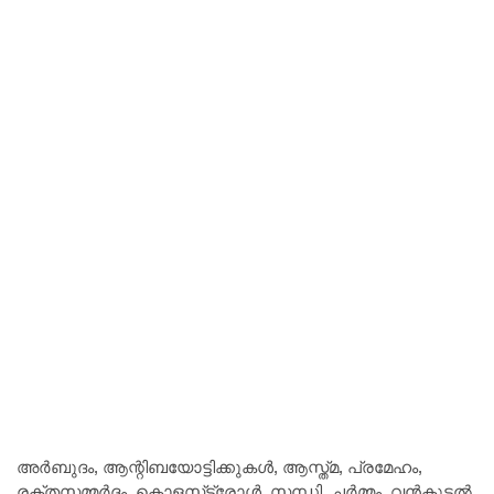
അർബുദം, ആന്റിബയോട്ടിക്കുകൾ, ആസ്ത്മ, പ്രമേഹം,
രക്തസമ്മർദ്ദം, കൊളസ്‌ട്രോൾ, സന്ധി, ചർമ്മം, വൻകുടൽ