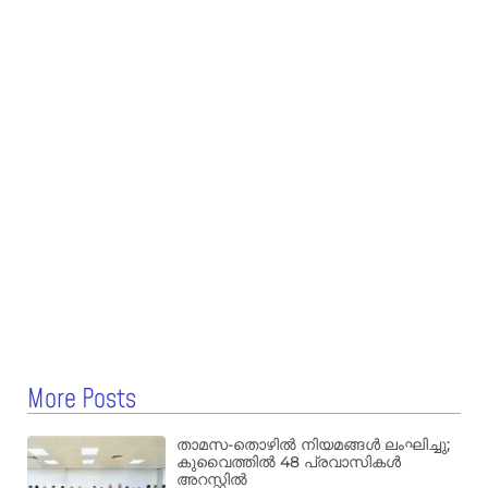
More Posts
താമസ-തൊഴിൽ നിയമങ്ങൾ ലംഘിച്ചു;
കുവൈത്തിൽ 48 പ്രവാസികൾ
അറസ്റ്റിൽ