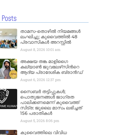
 Posts
താമസ-തൊഴിൽ നിയമങ്ങൾ
ലംഘിച്ചു; കുവൈത്തിൽ 48
പ്രവാസികൾ അറസ്റ്റിൽ
August 8, 2026
10:01 am
അക്ഷയ തങ്ക മാളിഗൈ
കല്യാണ്‍ ജുവലേഴ്‌സിന്‍റെ
ആദ്യ പ്രാദേശിക ബ്രാന്‍ഡ്
August 6, 2026
12:37 pm
സൈബർ തട്ടിപ്പുകൾ;
പൊതുജനങ്ങൾ ജാഗ്രത
പാലിക്കണമെന്ന് കുവൈത്ത്
സിട്ര: ജൂലൈ മാസം ലഭിച്ചത്
156 പരാതികൾ
August 5, 2026
8:06 pm
കുവൈത്തിലെ വിവിധ