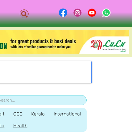
it
GCC
Kerala
International
dia
Health