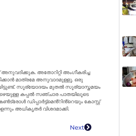
നുവദിക്കുക. അതോറിറ്റി അംഗീകരിച്ച
ിക്കാൻ മാത്രമേ അനുവാദമുള്ളൂ. ഒരു
ിട്ടുണ്ട്. സൂര്യോദയം മുതൽ സൂര്യാസ്തമയം
ാഴെയുള്ള കപ്പൽ സഞ്ചാര പാതയിലൂടെ
ട്രോൾ ഡിപ്പാർട്ട്‌മെൻ്റിൻ്റെയും കോസ്റ്റ്
െന്നും അധികൃതർ വിശദമാക്കി.
Next