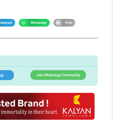
Telegram
WhatsApp
Print
up
Join WhatsApp Community