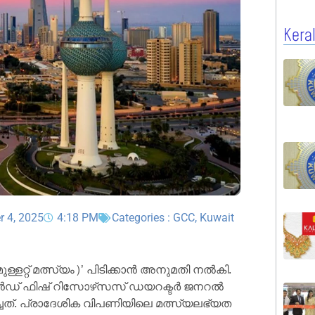
Kera
r 4, 2025
4:18 PM
Categories :
GCC
,
Kuwait
ുള്ളറ്റ് മത്സ്യം)’ പിടിക്കാൻ അനുമതി നൽകി.
ൻഡ് ഫിഷ് റിസോഴ്‌സസ് ഡയറക്ടർ ജനറൽ
ത്. പ്രാദേശിക വിപണിയിലെ മത്സ്യലഭ്യത