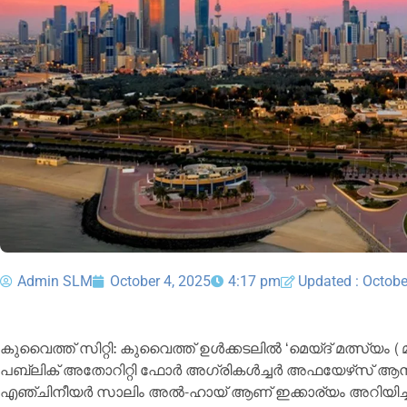
Admin SLM
October 4, 2025
4:17 pm
Updated : Octobe
കുവൈത്ത് സിറ്റി: കുവൈത്ത് ഉൾക്കടലിൽ ‘മെയ്ദ് മത്സ്യം (മ
പബ്ലിക് അതോറിറ്റി ഫോർ അഗ്രികൾച്ചർ അഫയേഴ്‌സ് ആ
എഞ്ചിനീയർ സാലിം അൽ-ഹായ് ആണ് ഇക്കാര്യം അറിയിച്ച