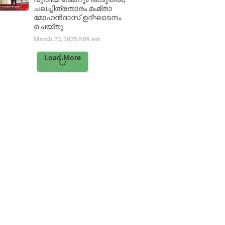
ചലച്ചിത്രതാരം മംമ്താ
മോഹൻദാസ് ഉദ്ഘാടനം
ചെയ്‌തു
March 23, 2025
8:09 am
Load More