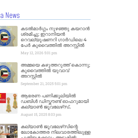
la News
കടൽമാർഗ്ഗം നുഴഞ്ഞു കയറാൻ
ശ്രമിച്ചു; ഇറാനിയൻ
റെവല്യൂഷണറി ഗാർഡിലെ 4
പേർ കുവൈത്തിൽ അറസ്റ്റിൽ
May 12, 2026
5:01 pm
അമ്മയെ കഴുത്തറുത്ത് കൊന്നു;
കുവൈത്തിൽ യുവാവ്
അറസ്റ്റിൽ
September 21, 2025
5:01 pm
ആഭരണ പണിക്കൂലിയിൽ
ഡബിൾ ഡിസ്കൗണ്ട് ഓഫറുമായി
കല്യാൺ ജൂവലേഴ്‌സ്..
August 15, 2025
8:03 pm
കല്യാൺ ജൂവലേഴ്‌സിന്റെ
ലോകോത്തര നിലവാരത്തിലുള്ള
പുതിയ ഷോറൂം അടൂരിൽ;