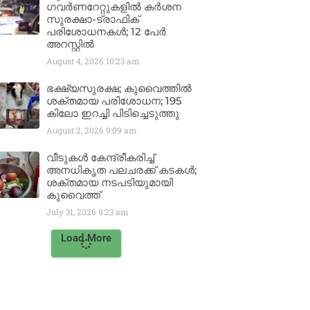
ഗവർണറേറ്റുകളിൽ കർശന
സുരക്ഷാ-ട്രാഫിക്
പരിശോധനകൾ; 12 പേർ
അറസ്റ്റിൽ
August 4, 2026
10:23 am
ഭക്ഷ്യസുരക്ഷ; കുവൈത്തിൽ
ശക്തമായ പരിശോധന; 195
കിലോ ഇറച്ചി പിടിച്ചെടുത്തു
August 2, 2026
9:09 am
വീടുകൾ കേന്ദ്രീകരിച്ച്
അനധികൃത പലചരക്ക് കടകൾ;
ശക്തമായ നടപടിയുമായി
കുവൈത്ത്
July 31, 2026
9:23 am
Load More