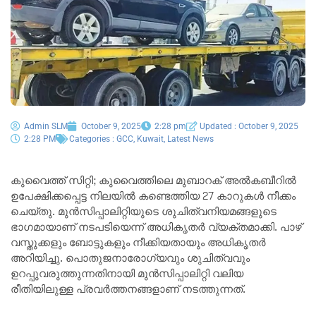
Admin SLM
October 9, 2025
2:28 pm
Updated : October 9, 2025
2:28 PM
Categories :
GCC
,
Kuwait
,
Latest News
കുവൈത്ത് സിറ്റി; കുവൈത്തിലെ മുബാറക് അൽകബീറിൽ
ഉപേക്ഷിക്കപ്പെട്ട നിലയിൽ കണ്ടെത്തിയ 27 കാറുകൾ നീക്കം
ചെയ്തു. മുൻസിപ്പാലിറ്റിയുടെ ശുചിത്വനിയമങ്ങളുടെ
ഭാഗമായാണ് നടപടിയെന്ന് അധികൃതർ വ്യക്തമാക്കി. പാഴ്
വസ്തുക്കളും ബോട്ടുകളും നീക്കിയതായും അധികൃതർ
അറിയിച്ചു. പൊതുജനാരോഗ്യവും ശുചിത്വവും
ഉറപ്പുവരുത്തുന്നതിനായി മുൻസിപ്പാലിറ്റി വലിയ
രീതിയിലുള്ള പ്രവർത്തനങ്ങളാണ് നടത്തുന്നത്.