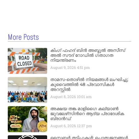
More Posts
കിംഗ് ഫഹദ് ബിൻ അബ്ദുൽ അസീസ്
അൽ സൗദ് റോഡിൽ ഗതാഗത
നിയന്ത്രണം
August 9, 2026
4:51 pm
താമസ-തൊഴിൽ നിയമങ്ങൾ ലംഘിച്ചു;
കുവൈത്തിൽ 48 പ്രവാസികൾ
അറസ്റ്റിൽ
August 8, 2026
10:01 am
അക്ഷയ തങ്ക മാളിഗൈ കല്യാണ്‍
ജുവലേഴ്‌സിന്‍റെ ആദ്യ പ്രാദേശിക
ബ്രാന്‍ഡ്
August 6, 2026
12:37 pm
സൈബർ തട്ടിപ്പുകൾ; പൊതുജനങ്ങൾ