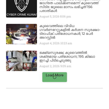
ജാഗ്രത പാലിക്കണമെന്ന് കുവൈത്ത്
സിട്ര: ജൂലൈ മാസം ലഭിച്ചത് 156
പരാതികൾ
August 5, 2026
8:06 pm
കുവൈത്തിലെ വിവിധ
ഗവർണറേറ്റുകളിൽ കർശന സുരക്ഷാ-
ട്രാഫിക് പരിശോധനകൾ; 12 പേർ
അറസ്റ്റിൽ
August 4, 2026
10:23 am
ഭക്ഷ്യസുരക്ഷ; കുവൈത്തിൽ
ശക്തമായ പരിശോധന; 195 കിലോ
ഇറച്ചി പിടിച്ചെടുത്തു
August 2, 2026
9:09 am
Load More