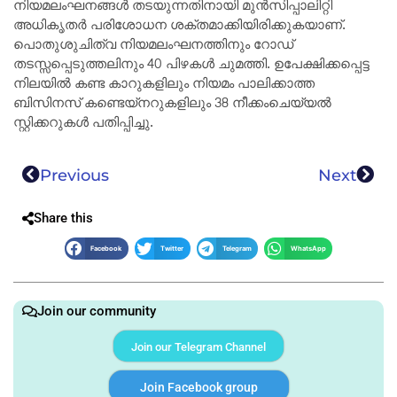
നിയമലംഘനങ്ങൾ തടയുന്നതിനായി മുൻസിപ്പാലിറ്റി
അധികൃതർ പരിശോധന ശക്തമാക്കിയിരിക്കുകയാണ്.
പൊതുശുചിത്വ നിയമലംഘനത്തിനും റോഡ്
തടസ്സപ്പെടുത്തലിനും 40 പിഴകൾ ചുമത്തി. ഉപേക്ഷിക്കപ്പെട്ട
നിലയിൽ കണ്ട കാറുകളിലും നിയമം പാലിക്കാത്ത
ബിസിനസ് കണ്ടെയ്‌നറുകളിലും 38 നീക്കംചെയ്യൽ
സ്റ്റിക്കറുകൾ പതിപ്പിച്ചു.
Previous
Next
Share this
Facebook
Twitter
Telegram
WhatsApp
Join our community
Join our Telegram Channel
Join Facebook group