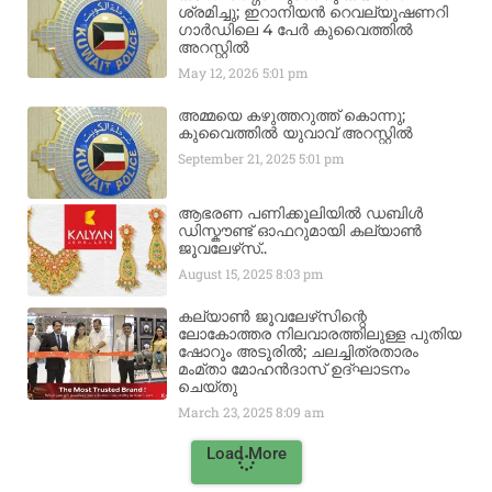
ശ്രമിച്ചു; ഇറാനിയൻ റെവല്യൂഷണറി
ഗാർഡിലെ 4 പേർ കുവൈത്തിൽ
അറസ്റ്റിൽ
May 12, 2026
5:01 pm
അമ്മയെ കഴുത്തറുത്ത് കൊന്നു;
കുവൈത്തിൽ യുവാവ് അറസ്റ്റിൽ
September 21, 2025
5:01 pm
ആഭരണ പണിക്കൂലിയിൽ ഡബിൾ
ഡിസ്കൗണ്ട് ഓഫറുമായി കല്യാൺ
ജൂവലേഴ്‌സ്..
August 15, 2025
8:03 pm
കല്യാൺ ജൂവലേഴ്‌സിന്റെ
ലോകോത്തര നിലവാരത്തിലുള്ള പുതിയ
ഷോറൂം അടൂരിൽ; ചലച്ചിത്രതാരം
മംമ്താ മോഹൻദാസ് ഉദ്ഘാടനം
ചെയ്‌തു
March 23, 2025
8:09 am
Load More