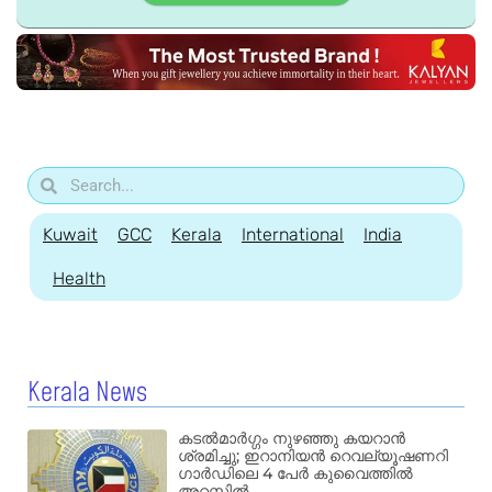
Kuwait
GCC
Kerala
International
India
Health
Kerala News
കടൽമാർഗ്ഗം നുഴഞ്ഞു കയറാൻ
ശ്രമിച്ചു; ഇറാനിയൻ റെവല്യൂഷണറി
ഗാർഡിലെ 4 പേർ കുവൈത്തിൽ
അറസ്റ്റിൽ