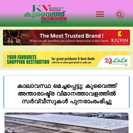
കാലാവസ്ഥ മെച്ചപ്പെട്ടു; കുവൈത്ത്
അന്താരാഷ്ട്ര വിമാനത്താവളത്തിൽ
സർവ്വീസുകൾ പുനരാംരംഭിച്ചു