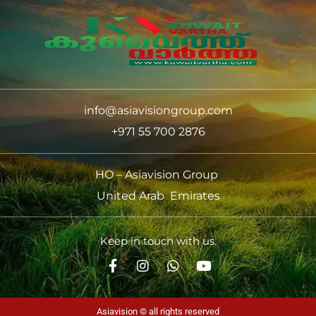
info@asiavisiongroup.com
+971 55 700 2876
HO – Asiavision Group
United Arab Emirates
Keep in touch with us.
Asiavision © all rights reserved