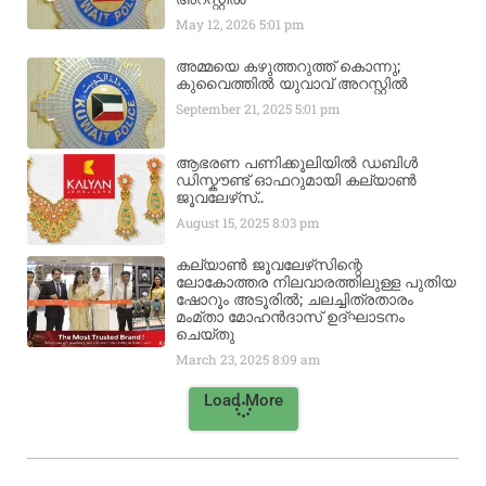
May 12, 2026
5:01 pm
അമ്മയെ കഴുത്തറുത്ത് കൊന്നു;
കുവൈത്തിൽ യുവാവ് അറസ്റ്റിൽ
September 21, 2025
5:01 pm
ആഭരണ പണിക്കൂലിയിൽ ഡബിൾ
ഡിസ്കൗണ്ട് ഓഫറുമായി കല്യാൺ
ജൂവലേഴ്‌സ്..
August 15, 2025
8:03 pm
കല്യാൺ ജൂവലേഴ്‌സിന്റെ
ലോകോത്തര നിലവാരത്തിലുള്ള പുതിയ
ഷോറൂം അടൂരിൽ; ചലച്ചിത്രതാരം
മംമ്താ മോഹൻദാസ് ഉദ്ഘാടനം
ചെയ്‌തു
March 23, 2025
8:09 am
Load More