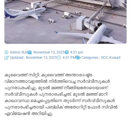
Admin SLM
November 13, 2025
4:31 pm
Updated : November 13, 2025
4:31 PM
Categories :
GCC
,
Kuwait
കുവൈത്ത് സിറ്റി: കുവൈത്ത് അന്താരാഷ്ട്ര
വിമാനത്താവളത്തിൽ നിർത്തിവെച്ച സർവ്വീസുകൾ
പുനരാംരംഭിച്ചു. മൂടൽ മഞ്ഞ് നീങ്ങിയതോടെയാണ്
സർവ്വീസുകൾ പുനരാരംഭിച്ചത്. മൂടൽ മഞ്ഞ് മാറി
കാലാവസ്ഥ മെച്ചപ്പെട്ടതിനെ തുടർന്ന് സർവ്വീസുകൾ
പുനരാരംഭിച്ചതായി പബ്ലിക് അതോറിറ്റി ഫോർ സിവിൽ
ഏവിയേഷൻ അറിയിച്ചു.