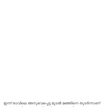
ഇന്ന് രാവിലെ അനുഭവപ്പെട്ട മൂടൽ മഞ്ഞിനെ തുടർന്നാണ്