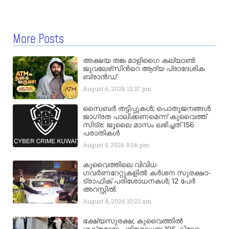
More Posts
അക്ഷയ തങ്ക മാളിഗൈ കല്യാണ്‍
ജുവലേഴ്‌സിന്‍റെ ആദ്യ പ്രാദേശിക
ബ്രാന്‍ഡ്
August 6, 2026
12:37 pm
സൈബർ തട്ടിപ്പുകൾ; പൊതുജനങ്ങൾ
ജാഗ്രത പാലിക്കണമെന്ന് കുവൈത്ത്
സിട്ര: ജൂലൈ മാസം ലഭിച്ചത് 156
പരാതികൾ
August 5, 2026
8:06 pm
കുവൈത്തിലെ വിവിധ
ഗവർണറേറ്റുകളിൽ കർശന സുരക്ഷാ-
ട്രാഫിക് പരിശോധനകൾ; 12 പേർ
അറസ്റ്റിൽ
August 4, 2026
10:23 am
ഭക്ഷ്യസുരക്ഷ; കുവൈത്തിൽ