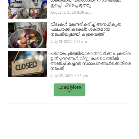
ശക്തമായ പരിശോധന; 195 കിലോ
ഇറച്ചി പിടിച്ചെടുത്തു
August 2, 2026
9:09 am
വീടുകൾ കേന്ദ്രീകരിച്ച് അനധികൃത
പലചരക്ക് കടകൾ; ശക്തമായ
നടപടിയുമായി കുവൈത്ത്
July 31, 2026
9:23 am
പ്രായപൂർത്തിയാകാത്തവർക്ക് പുകയില
ഉൽപ്പന്നങ്ങൾ വിറ്റു; കുവൈത്തിൽ
അഞ്ച് കച്ചവട സ്ഥാപനങ്ങൾക്കെതിരെ
നടപടി
July 29, 2026
8:08 pm
Load More