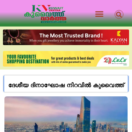
ദേശീയ ദിനാഘോഷ നിറവിൽ കുവൈത്ത്