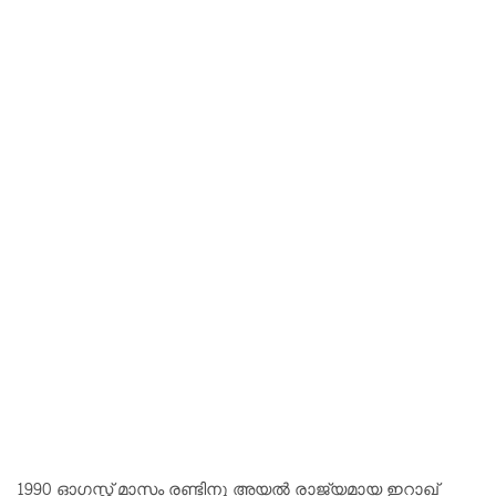
1990 ഓഗസ്റ്റ് മാസം രണ്ടിനു അയൽ രാജ്യമായ ഇറാഖ്