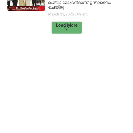
മംമ്താ മോഹൻദാസ് ഉദ്ഘാടനം
ചെയ്‌തു
March 23, 2025
8:09 am
Load More