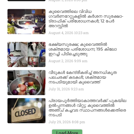
കുവൈത്തിലെ വിവിധ
ഗവർണറേറ്റുകളിൽ കർശന സുരക്ഷാ-
ട്രാഫിക് പരിശോധനകൾ; 12 പേർ
അറസ്റ്റിൽ
August 4, 2026
10:23 am
ഭക്ഷ്യസുരക്ഷ; കുവൈത്തിൽ
ശക്തമായ പരിശോധന; 195 കിലോ
ഇറച്ചി പിടിച്ചെടുത്തു
August 2, 2026
9:09 am
വീടുകൾ കേന്ദ്രീകരിച്ച് അനധികൃത
പലചരക്ക് കടകൾ; ശക്തമായ
നടപടിയുമായി കുവൈത്ത്
July 31, 2026
9:23 am
പ്രായപൂർത്തിയാകാത്തവർക്ക് പുകയില
ഉൽപ്പന്നങ്ങൾ വിറ്റു; കുവൈത്തിൽ
അഞ്ച് കച്ചവട സ്ഥാപനങ്ങൾക്കെതിരെ
നടപടി
July 29, 2026
8:08 pm
Load More