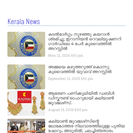
Kerala News
കടൽമാർഗ്ഗം നുഴഞ്ഞു കയറാൻ
ശ്രമിച്ചു; ഇറാനിയൻ റെവല്യൂഷണറി
ഗാർഡിലെ 4 പേർ കുവൈത്തിൽ
അറസ്റ്റിൽ
May 12, 2026
5:01 pm
അമ്മയെ കഴുത്തറുത്ത് കൊന്നു;
കുവൈത്തിൽ യുവാവ് അറസ്റ്റിൽ
September 21, 2025
5:01 pm
ആഭരണ പണിക്കൂലിയിൽ ഡബിൾ
ഡിസ്കൗണ്ട് ഓഫറുമായി കല്യാൺ
ജൂവലേഴ്‌സ്..
August 15, 2025
8:03 pm
കല്യാൺ ജൂവലേഴ്‌സിന്റെ
ലോകോത്തര നിലവാരത്തിലുള്ള പുതിയ
ഷോറൂം അടൂരിൽ; ചലച്ചിത്രതാരം