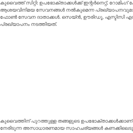
കുവൈത്ത് സിറ്റി: ഉപഭോക്താക്കൾക്ക് ഇന്റർനെറ്റ്, റോമി
ആശയവിനിമയ സേവനങ്ങൾ നൽകുമെന്ന പ്രഖ്യാപനവുമ
ഫോൺ സേവന ദാതാക്കൾ. സെയ്ൻ, ഊരിഡൂ, എസ്ടിസി എന്ന
പ്രഖ്യാപനം നടത്തിയത്.
കുവൈത്തിന് പുറത്തുള്ള തങ്ങളുടെ ഉപഭോക്താക്കൾക്കാ
നേരിടുന്ന അസാധാരണമായ സാഹചര്യങ്ങൾ കണക്കിലെടുത്