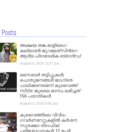
 Posts
അക്ഷയ തങ്ക മാളിഗൈ
കല്യാണ്‍ ജുവലേഴ്‌സിന്‍റെ
ആദ്യ പ്രാദേശിക ബ്രാന്‍ഡ്
August 6, 2026
12:37 pm
സൈബർ തട്ടിപ്പുകൾ;
പൊതുജനങ്ങൾ ജാഗ്രത
പാലിക്കണമെന്ന് കുവൈത്ത്
സിട്ര: ജൂലൈ മാസം ലഭിച്ചത്
156 പരാതികൾ
August 5, 2026
8:06 pm
കുവൈത്തിലെ വിവിധ
ഗവർണറേറ്റുകളിൽ കർശന
സുരക്ഷാ-ട്രാഫിക്
പരിശോധനകൾ; 12 പേർ