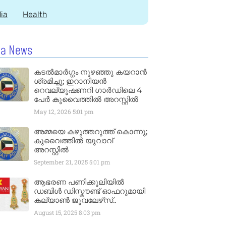
dia
Health
la News
കടൽമാർഗ്ഗം നുഴഞ്ഞു കയറാൻ
ശ്രമിച്ചു; ഇറാനിയൻ
റെവല്യൂഷണറി ഗാർഡിലെ 4
പേർ കുവൈത്തിൽ അറസ്റ്റിൽ
May 12, 2026
5:01 pm
അമ്മയെ കഴുത്തറുത്ത് കൊന്നു;
കുവൈത്തിൽ യുവാവ്
അറസ്റ്റിൽ
September 21, 2025
5:01 pm
ആഭരണ പണിക്കൂലിയിൽ
ഡബിൾ ഡിസ്കൗണ്ട് ഓഫറുമായി
കല്യാൺ ജൂവലേഴ്‌സ്..
August 15, 2025
8:03 pm