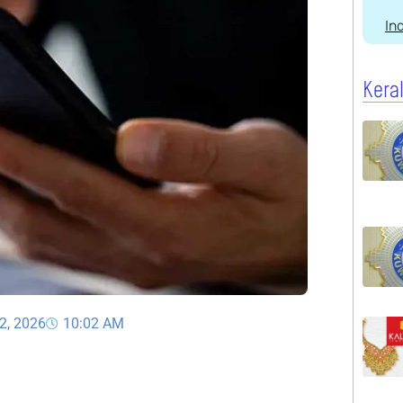
In
Kera
2, 2026
10:02 AM