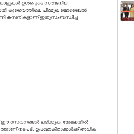
ംഗ് കോളുകൾ ഉൾപ്പെടെ സൗജന്യ
ായി കുവൈത്തിലെ പ്രമുഖ മൊബൈൽ
ീ കമ്പനികളാണ് ഇതുസംബന്ധിച്ച
ണ് ഈ സേവനങ്ങൾ ലഭിക്കുക. മേഖലയിൽ
താണ് നടപടി. ഉപഭോക്താക്കൾക്ക് അധിക