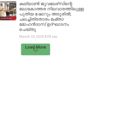
കല്യാൺ ജൂവലേഴ്‌സിന്റെ
ലോകോത്തര നിലവാരത്തിലുള്ള
പുതിയ ഷോറൂം അടൂരിൽ;
ചലച്ചിത്രതാരം മംമ്താ
മോഹൻദാസ് ഉദ്ഘാടനം
ചെയ്‌തു
March 23, 2025
8:09 am
Load More