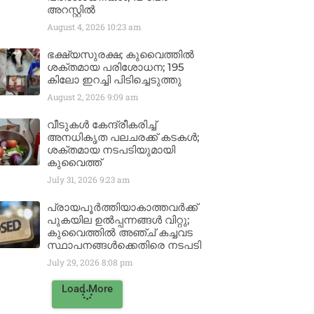
അറസ്റ്റിൽ
August 4, 2026
10:23 am
ഭക്ഷ്യസുരക്ഷ; കുവൈത്തിൽ
ശക്തമായ പരിശോധന; 195
കിലോ ഇറച്ചി പിടിച്ചെടുത്തു
August 2, 2026
9:09 am
വീടുകൾ കേന്ദ്രീകരിച്ച്
അനധികൃത പലചരക്ക് കടകൾ;
ശക്തമായ നടപടിയുമായി
കുവൈത്ത്
July 31, 2026
9:23 am
പ്രായപൂർത്തിയാകാത്തവർക്ക്
പുകയില ഉൽപ്പന്നങ്ങൾ വിറ്റു;
കുവൈത്തിൽ അഞ്ച് കച്ചവട
സ്ഥാപനങ്ങൾക്കെതിരെ നടപടി
July 29, 2026
8:08 pm
Load More